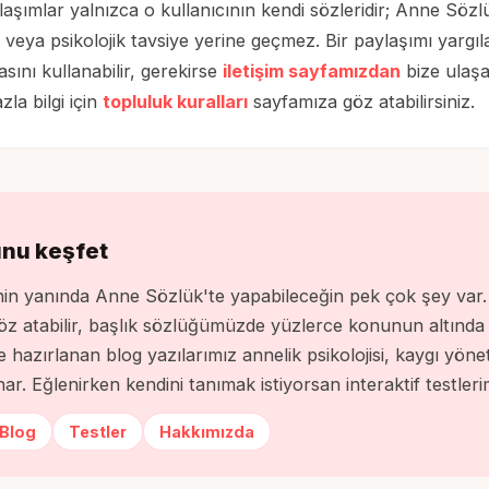
aşımlar yalnızca o kullanıcının kendi sözleridir; Anne Sözl
veya psikolojik tavsiye yerine geçmez. Bir paylaşımı yargılay
ını kullanabilir, gerekirse
iletişim sayfamızdan
bize ulaşab
la bilgi için
topluluk kuralları
sayfamıza göz atabilirsiniz.
unu keşfet
enin yanında Anne Sözlük'te yapabileceğin pek çok şey v
öz atabilir, başlık sözlüğümüzde yüzlerce konunun altında 
hazırlanan blog yazılarımız annelik psikolojisi, kaygı yön
nar. Eğlenirken kendini tanımak istiyorsan interaktif testler
Blog
Testler
Hakkımızda