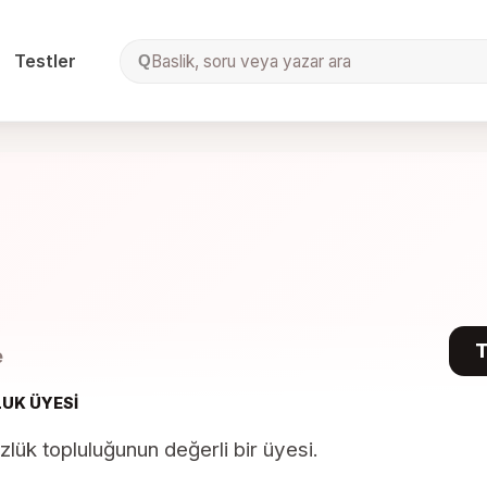
Testler
Baslik, soru veya yazar ara
Q
T
e
UK ÜYESI
lük topluluğunun değerli bir üyesi.