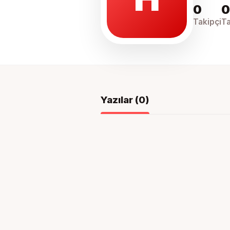
0
0
Takipçi
Ta
Yazılar (
0
)