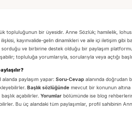
a
ük topluluğunun bir üyesidir. Anne Sözlük; hamilelik, lohu
ş ilişkisi, kayınvalide-gelin dinamikleri ve aile içi iletişim gib
u sorduğu ve birbirine destek olduğu bir paylaşım platform
abilir; topluluğa yorumlarıyla, sorularıyla veya açtığı başl
aylaşılır?
l alanda paylaşım yapar:
Soru-Cevap
alanında doğrudan bi
leyebilirler.
Başlık sözlüğünde
mevcut bir konunun altına k
başlık açabilirler.
Yorumlar
bölümünde ise blog rehberlerine
bilirler. Bu üç alandaki tüm paylaşımlar, profil sahibinin A