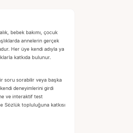
salık, bebek bakımı, çocuk
i başlıklarda annelerin gerçek
udur. Her üye kendi adıyla ya
ıklarla katkıda bulunur.
r soru sorabilir veya başka
endi deneyimlerini girdi
 ve interaktif test
nne Sözlük topluluğuna katkısı