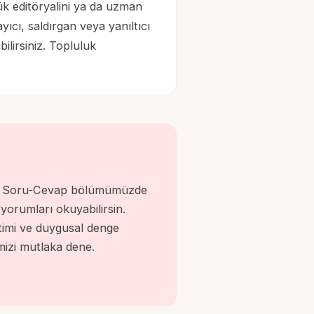
ük editöryalini ya da uzman
ıcı, saldırgan veya yanıltıcı
ilirsiniz. Topluluk
ar. Soru-Cevap bölümümüzde
yorumları okuyabilirsin.
etimi ve duygusal denge
imizi mutlaka dene.