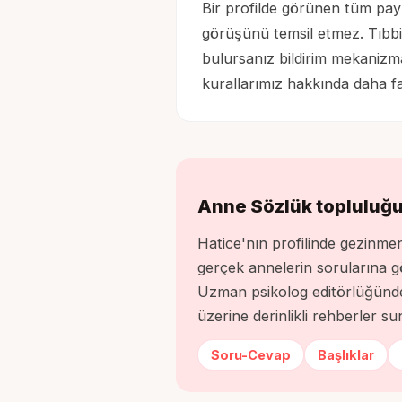
Bir profilde görünen tüm payl
görüşünü temsil etmez. Tıbbi 
bulursanız bildirim mekanizmas
kurallarımız hakkında daha faz
Anne Sözlük topluluğ
Hatice
'nın profilinde gezinm
gerçek annelerin sorularına g
Uzman psikolog editörlüğünde 
üzerine derinlikli rehberler su
Soru-Cevap
Başlıklar