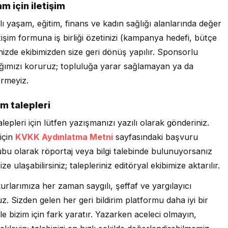
m için iletişim
ı yaşam, eğitim, finans ve kadın sağlığı alanlarında değer
letişim formuna iş birliği özetinizi (kampanya hedefi, bütçe
nizde ekibimizden size geri dönüş yapılır. Sponsorlu
ığımızı koruruz; topluluğa yarar sağlamayan ya da
ermeyiz.
m talepleri
pleri için lütfen yazışmanızı yazılı olarak gönderiniz.
için
KVKK Aydınlatma Metni
sayfasındaki başvuru
ubu olarak röportaj veya bilgi talebinde bulunuyorsanız
 ulaşabilirsiniz; talepleriniz editöryal ekibimize aktarılır.
larımıza her zaman saygılı, şeffaf ve yargılayıcı
z. Sizden gelen her geri bildirim platformu daha iyi bir
ile bizim için fark yaratır. Yazarken aceleci olmayın,