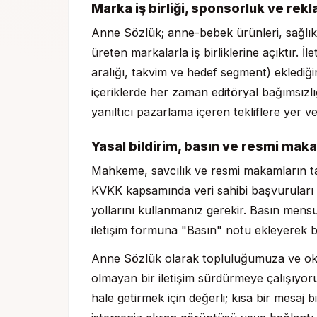
Marka iş birliği, sponsorluk ve rekla
Anne Sözlük; anne-bebek ürünleri, sağlıkl
üreten markalarla iş birliklerine açıktır. İ
aralığı, takvim ve hedef segment) eklediği
içeriklerde her zaman editöryal bağımsızl
yanıltıcı pazarlama içeren tekliflere yer v
Yasal bildirim, basın ve resmi maka
Mahkeme, savcılık ve resmi makamların tale
KVKK kapsamında veri sahibi başvuruları 
yollarını kullanmanız gerekir. Basın mens
iletişim formuna "Basın" notu ekleyerek bize
Anne Sözlük olarak topluluğumuza ve okur
olmayan bir iletişim sürdürmeye çalışıyoru
hale getirmek için değerli; kısa bir mesaj b