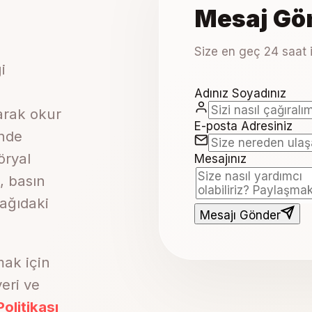
Mesaj Gö
Size en geç 24 saat 
i
Adınız Soyadınız
larak okur
E-posta Adresiniz
inde
öryal
Mesajınız
, basın
şağıdaki
Mesajı Gönder
mak için
veri ve
Politikası