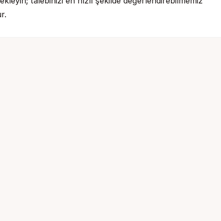
kleyin; talebinizi en hızlı şekilde değerlendirebilmemiz
r.