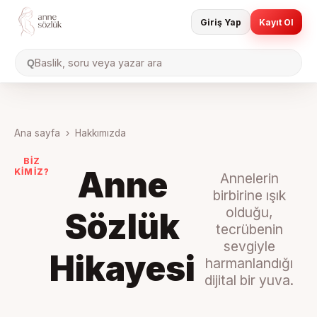
Giriş Yap
Kayıt Ol
Baslik, soru veya yazar ara
Q
Ana sayfa
›
Hakkımızda
BİZ
Anne
KİMİZ?
Annelerin
birbirine ışık
olduğu,
Sözlük
tecrübenin
sevgiyle
Hikayesi
harmanlandığı
dijital bir yuva.