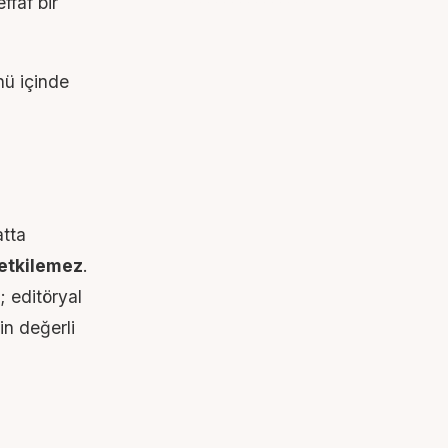
ffaf bir
ünü içinde
atta
 etkilemez
.
; editöryal
çin değerli