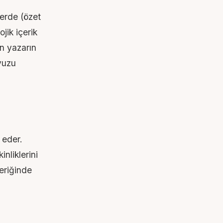
lerde (özet
ojik içerik
an yazarın
avuzu
 eder.
nliklerini
çeriğinde