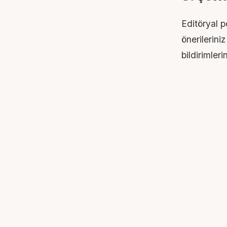
Editöryal po
önerileriniz
bildirimler