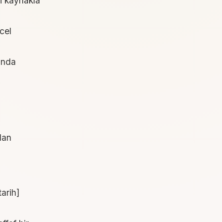
li kaynakla
cel
ğında
dan
tarih]