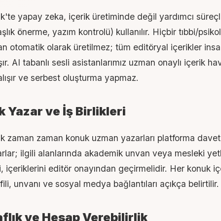
'te yapay zeka, içerik üretiminde değil yardımcı süreç
lık önerme, yazım kontrolü) kullanılır. Hiçbir tıbbi/psikol
an otomatik olarak üretilmez; tüm editöryal içerikler ins
şır. AI tabanlı sesli asistanlarımız uzman onaylı içerik h
alışır ve serbest oluşturma yapmaz.
 Yazar ve İş Birlikleri
k zaman zaman konuk uzman yazarları platforma davet
lar; ilgili alanlarında akademik unvan veya mesleki yetki
, içeriklerini editör onayından geçirmelidir. Her konuk i
fili, unvanı ve sosyal medya bağlantıları açıkça belirtilir.
aflık ve Hesap Verebilirlik