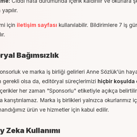
kme:
Ciddi hata durumunda içerik kaldırılır ve okurlara şe
yapılır.
imi için
iletişim sayfası
kullanılabilir. Bildirimlere 7 iş g
ır.
öryal Bağımsızlık
nsorluk ve marka iş birliği gelirleri Anne Sözlük'ün hay
n gerekli olsa da, editöryal süreçlerimizi
hiçbir koşulda
çerikler her zaman "Sponsorlu" etiketiyle açıkça belirtilir
a karıştırılamaz. Marka iş birlikleri yalnızca okurlarımız i
andığımız ürün ve hizmetler için kabul edilir.
y Zeka Kullanımı