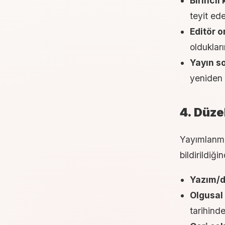
Birincil 
teyit ede
Editör o
oldukları
Yayın s
yeniden d
4. Düze
Yayımlanmış
bildirildiği
Yazım/di
Olgusal 
tarihind