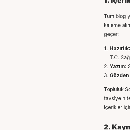
1. İçer
Tüm blog y
kaleme alın
geçer:
Hazırlık
T.C. Sağl
Yazım:
S
Gözden 
Topluluk So
tavsiye nit
içerikler i
2. Kayn