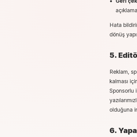
Geri çe
açıklama 
Hata bildir
dönüş yapıl
5. Edit
Reklam, spo
kalması içi
Sponsorlu i
yazılarımızl
olduğuna in
6. Yapa