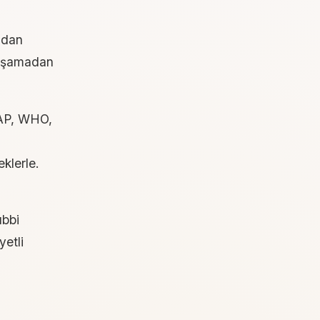
ndan
ç aşamadan
AAP, WHO,
klerle.
ıbbi
yetli