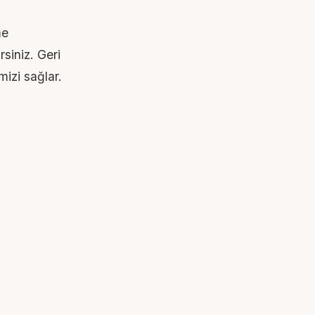
me
siniz. Geri
mizi sağlar.