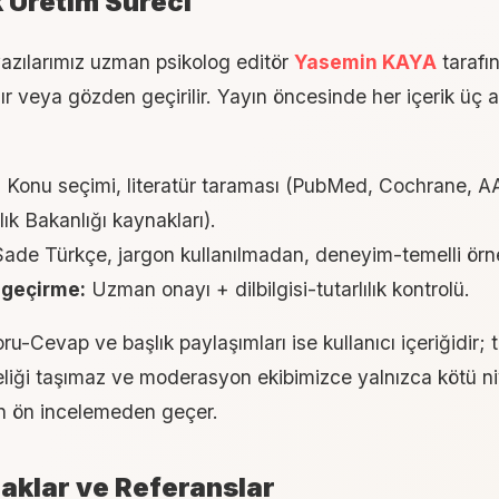
ik Üretim Süreci
azılarımız uzman psikolog editör
Yasemin KAYA
tarafı
ır veya gözden geçirilir. Yayın öncesinde her içerik ü
:
Konu seçimi, literatür taraması (PubMed, Cochrane, 
ık Bakanlığı kaynakları).
ade Türkçe, jargon kullanılmadan, deneyim-temelli örne
geçirme:
Uzman onayı + dilbilgisi-tutarlılık kontrolü.
ru-Cevap ve başlık paylaşımları ise kullanıcı içeriğidir; t
eliği taşımaz ve moderasyon ekibimizce yalnızca kötü ni
çin ön incelemeden geçer.
aklar ve Referanslar