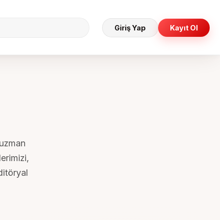
Giriş Yap
Kayıt Ol
e uzman
erimizi,
ditöryal