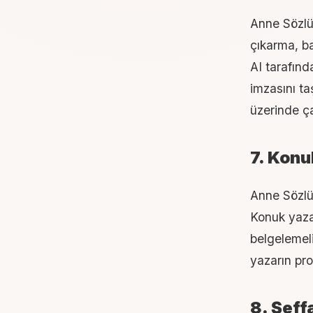
Anne Sözlük
çıkarma, baş
AI tarafınd
imzasını ta
üzerinde ç
7. Konuk
Anne Sözlü
Konuk yazar
belgelemeli
yazarın pro
8. Şeff