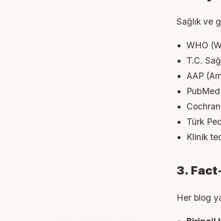
Sağlık ve g
WHO (Wor
T.C. Sağl
AAP (Ame
PubMed i
Cochrane
Türk Ped
Klinik t
3. Fact
Her blog ya