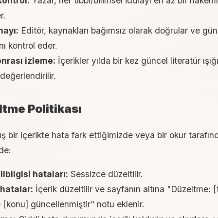
kontrol:
Yazar, her tıbbi/bilimsel iddiayı en az bir hakem
r.
nayı:
Editör, kaynakları bağımsız olarak doğrular ve gün
nı kontrol eder.
onrası izleme:
İçerikler yılda bir kez güncel literatür ışı
eğerlendirilir.
ltme Politikası
 bir içerikte hata fark ettiğimizde veya bir okur tarafın
nde:
lbilgisi hataları:
Sessizce düzeltilir.
hatalar:
İçerik düzeltilir ve sayfanın altına "Düzeltme: [
e [konu] güncellenmiştir" notu eklenir.