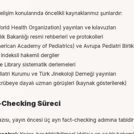
elişim konularında öncelikli kaynaklarımız şunlardır:
ld Health Organization) yayınları ve kılavuzları
ık Bakanlığı resmi rehberleri ve protokolleri
rican Academy of Pediatrics) ve Avrupa Pediatri Birlikl
ndeksli hakemli dergiler
 Library sistematik derlemeleri
iatri Kurumu ve Türk Jinekoloji Derneği yayınları
ecrübeye dayalı uzman görüşleri (kaynak gösterilerek)
-Checking Süreci
zısı, yayın öncesi üç ayrı fact-checking adımına tabidir