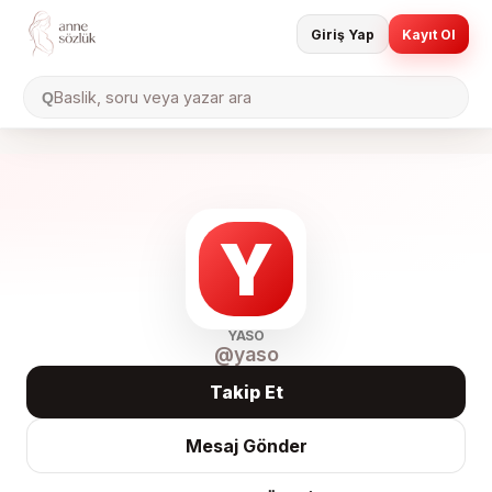
Giriş Yap
Kayıt Ol
Baslik, soru veya yazar ara
Q
Y
YASO
@
yaso
Takip Et
Mesaj Gönder