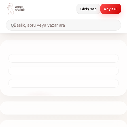
Giriş Yap
Kayıt Ol
Baslik, soru veya yazar ara
Q