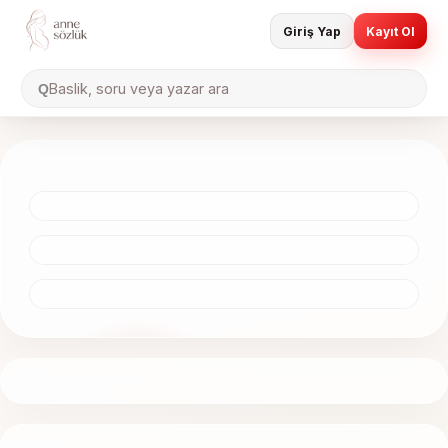
Giriş Yap
Kayıt Ol
Baslik, soru veya yazar ara
Q