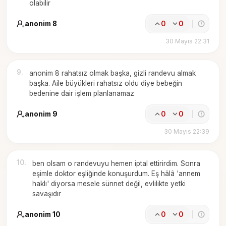
olabilir
anonim 8
0
0
30 Mayıs 22:31
9
.
anonim 8 rahatsız olmak başka, gizli randevu almak
başka. Aile büyükleri rahatsız oldu diye bebeğin
bedenine dair işlem planlanamaz
anonim 9
0
0
30 Mayıs 22:39
10
.
ben olsam o randevuyu hemen iptal ettirirdim. Sonra
eşimle doktor eşliğinde konuşurdum. Eş hâlâ 'annem
haklı' diyorsa mesele sünnet değil, evlilikte yetki
savaşıdır
anonim 10
0
0