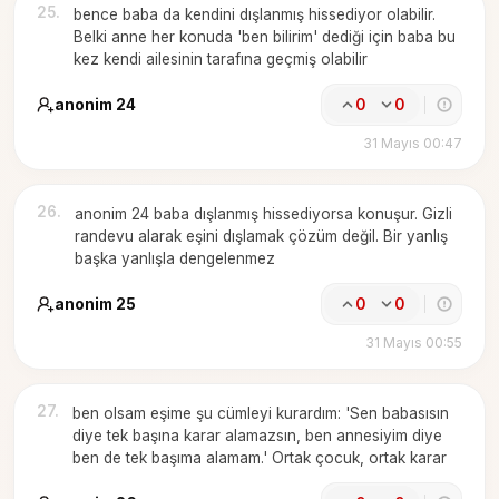
25
.
bence baba da kendini dışlanmış hissediyor olabilir.
Belki anne her konuda 'ben bilirim' dediği için baba bu
kez kendi ailesinin tarafına geçmiş olabilir
anonim 24
0
0
31 Mayıs 00:47
26
.
anonim 24 baba dışlanmış hissediyorsa konuşur. Gizli
randevu alarak eşini dışlamak çözüm değil. Bir yanlış
başka yanlışla dengelenmez
anonim 25
0
0
31 Mayıs 00:55
27
.
ben olsam eşime şu cümleyi kurardım: 'Sen babasısın
diye tek başına karar alamazsın, ben annesiyim diye
ben de tek başıma alamam.' Ortak çocuk, ortak karar