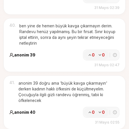
31 Mayıs 02:39
40
.
ben yine de hemen büyük kavga çıkarmayın derim.
Randevu henüz yapılmamış. Bu bir fırsat. Sınır koyup
iptal ettirin, sonra da aynı şeyin tekrar etmeyeceğini
netleştirin
anonim 39
0
0
31 Mayıs 02:47
41
.
anonim 39 doğru ama 'büyük kavga çıkarmayın'
derken kadının haklı öfkesini de küçültmeyelim.
Çocuğuyla ilgili gizli randevu öğrenmiş, tabii ki
öfkelenecek
anonim 40
0
0
31 Mayıs 02:55