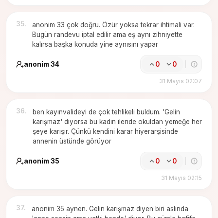
35
.
anonim 33 çok doğru. Özür yoksa tekrar ihtimali var.
Bugün randevu iptal edilir ama eş aynı zihniyette
kalırsa başka konuda yine aynısını yapar
anonim 34
0
0
31 Mayıs 02:07
36
.
ben kayınvalideyi de çok tehlikeli buldum. 'Gelin
karışmaz' diyorsa bu kadın ileride okuldan yemeğe her
şeye karışır. Çünkü kendini karar hiyerarşisinde
annenin üstünde görüyor
anonim 35
0
0
31 Mayıs 02:15
37
.
anonim 35 aynen. Gelin karışmaz diyen biri aslında