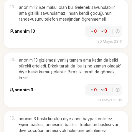
13
.
anonim 12 işte makul olan bu. Gelenek savunulabilir
ama gizlilik savunulamaz. İnsan kendi çocuğunun
randevusunu telefon mesajından öğrenmemeli
anonim 13
0
0
30 Mayıs 23:11
14
.
anonim 13 gizlemesi yanlış tamam ama kadın da belki
sürekli erteledi. Erkek tarafı da 'bu iş ne zaman olacak'
diye baskı kurmuş olabilir. Biraz iki tarafı da görmek
lazım
anonim 3
0
0
30 Mayıs 23:19
15
.
anonim 3 baskı kuruldu diye anne baypas edilmez.
Eşinin baskısı, annesinin baskısı, toplumun baskısı var
diye çocuğun annesi yok hükmüne getirilemez