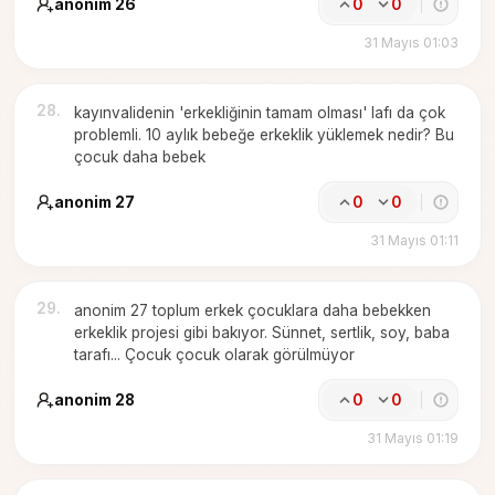
anonim 26
0
0
31 Mayıs 01:03
28
.
kayınvalidenin 'erkekliğinin tamam olması' lafı da çok
problemli. 10 aylık bebeğe erkeklik yüklemek nedir? Bu
çocuk daha bebek
anonim 27
0
0
31 Mayıs 01:11
29
.
anonim 27 toplum erkek çocuklara daha bebekken
erkeklik projesi gibi bakıyor. Sünnet, sertlik, soy, baba
tarafı... Çocuk çocuk olarak görülmüyor
anonim 28
0
0
31 Mayıs 01:19