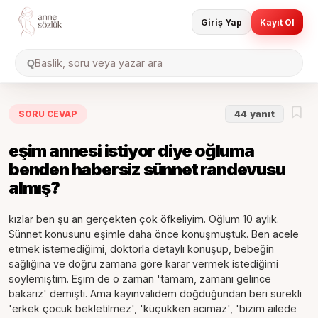
Giriş Yap
Kayıt Ol
Baslik, soru veya yazar ara
Q
SORU CEVAP
44
yanıt
eşim annesi istiyor diye oğluma
benden habersiz sünnet randevusu
almış?
kızlar ben şu an gerçekten çok öfkeliyim. Oğlum 10 aylık.
Sünnet konusunu eşimle daha önce konuşmuştuk. Ben acele
etmek istemediğimi, doktorla detaylı konuşup, bebeğin
sağlığına ve doğru zamana göre karar vermek istediğimi
söylemiştim. Eşim de o zaman 'tamam, zamanı gelince
bakarız' demişti. Ama kayınvalidem doğduğundan beri sürekli
'erkek çocuk bekletilmez', 'küçükken acımaz', 'bizim ailede