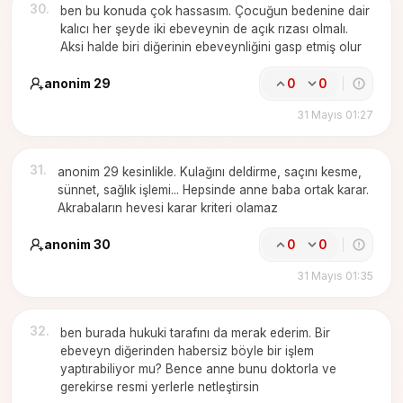
30
.
ben bu konuda çok hassasım. Çocuğun bedenine dair
kalıcı her şeyde iki ebeveynin de açık rızası olmalı.
Aksi halde biri diğerinin ebeveynliğini gasp etmiş olur
anonim 29
0
0
31 Mayıs 01:27
31
.
anonim 29 kesinlikle. Kulağını deldirme, saçını kesme,
sünnet, sağlık işlemi... Hepsinde anne baba ortak karar.
Akrabaların hevesi karar kriteri olamaz
anonim 30
0
0
31 Mayıs 01:35
32
.
ben burada hukuki tarafını da merak ederim. Bir
ebeveyn diğerinden habersiz böyle bir işlem
yaptırabiliyor mu? Bence anne bunu doktorla ve
gerekirse resmi yerlerle netleştirsin