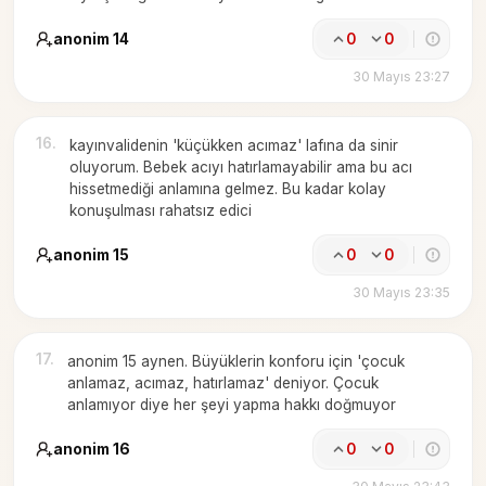
anonim 14
0
0
30 Mayıs 23:27
16
.
kayınvalidenin 'küçükken acımaz' lafına da sinir
oluyorum. Bebek acıyı hatırlamayabilir ama bu acı
hissetmediği anlamına gelmez. Bu kadar kolay
konuşulması rahatsız edici
anonim 15
0
0
30 Mayıs 23:35
17
.
anonim 15 aynen. Büyüklerin konforu için 'çocuk
anlamaz, acımaz, hatırlamaz' deniyor. Çocuk
anlamıyor diye her şeyi yapma hakkı doğmuyor
anonim 16
0
0