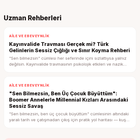
Uzman Rehberleri
AILE VE EBEVEYNLIK
Kayınvalide Travması Gerçek mi? Türk
Gelinlerin Sessiz Çığlığı ve Sınır Koyma Rehberi
"Sen bilmezsin" cümlesi her seferinde içini sızlattıysa yalnız
değilsin. Kayınvalide travmasının psikolojik etkileri ve nazik
ama net sınır koyma adımları.
AILE VE EBEVEYNLIK
"Sen Bilmezsin, Ben Üç Çocuk Büyüttüm":
Boomer Annelerle Millennial Kızları Arasındaki
Sessiz Savaş
"Sen bilmezsin, ben üç çocuk büyüttüm" cümlesinin altındaki
yaralı tarih ve çatışmadan çıkış için pratik yol haritası — kuşak
çatışmasını anlamak.