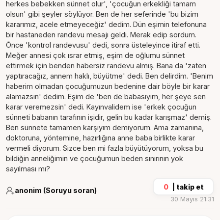
herkes bebekken sünnet olur', 'çocuğun erkekliği tamam
olsun' gibi şeyler söylüyor. Ben de her seferinde 'bu bizim
kararımız, acele etmeyeceğiz' dedim. Dün eşimin telefonuna
bir hastaneden randevu mesajı geldi. Merak edip sordum.
Önce 'kontrol randevusu' dedi, sonra üsteleyince itiraf etti.
Meğer annesi çok ısrar etmiş, eşim de oğlumu sünnet
ettirmek için benden habersiz randevu almış. Bana da 'zaten
yaptıracağız, annem haklı, büyütme' dedi. Ben delirdim. 'Benim
haberim olmadan çocuğumuzun bedenine dair böyle bir karar
alamazsın' dedim. Eşim de 'ben de babasıyım, her şeye sen
karar veremezsin' dedi. Kayınvalidem ise 'erkek çocuğun
sünneti babanın tarafının işidir, gelin bu kadar karışmaz' demiş.
Ben sünnete tamamen karşıyım demiyorum. Ama zamanına,
doktoruna, yöntemine, hazırlığına anne baba birlikte karar
vermeli diyorum. Sizce ben mi fazla büyütüyorum, yoksa bu
bildiğin anneliğimin ve çocuğumun beden sınırının yok
sayılması mı?
0
|
takip et
anonim (Soruyu soran)
30 Mayıs 21:31