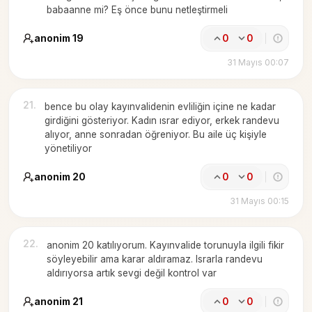
babaanne mi? Eş önce bunu netleştirmeli
anonim 19
0
0
31 Mayıs 00:07
21
.
bence bu olay kayınvalidenin evliliğin içine ne kadar
girdiğini gösteriyor. Kadın ısrar ediyor, erkek randevu
alıyor, anne sonradan öğreniyor. Bu aile üç kişiyle
yönetiliyor
anonim 20
0
0
31 Mayıs 00:15
22
.
anonim 20 katılıyorum. Kayınvalide torunuyla ilgili fikir
söyleyebilir ama karar aldıramaz. Israrla randevu
aldırıyorsa artık sevgi değil kontrol var
anonim 21
0
0