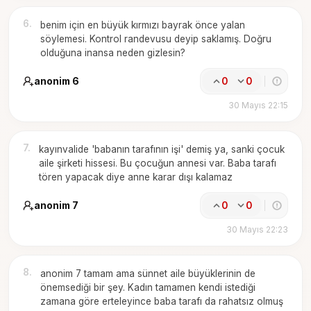
6
.
benim için en büyük kırmızı bayrak önce yalan
söylemesi. Kontrol randevusu deyip saklamış. Doğru
olduğuna inansa neden gizlesin?
anonim 6
0
0
30 Mayıs 22:15
7
.
kayınvalide 'babanın tarafının işi' demiş ya, sanki çocuk
aile şirketi hissesi. Bu çocuğun annesi var. Baba tarafı
tören yapacak diye anne karar dışı kalamaz
anonim 7
0
0
30 Mayıs 22:23
8
.
anonim 7 tamam ama sünnet aile büyüklerinin de
önemsediği bir şey. Kadın tamamen kendi istediği
zamana göre erteleyince baba tarafı da rahatsız olmuş