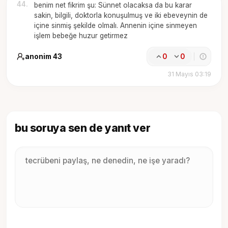
44
.
benim net fikrim şu: Sünnet olacaksa da bu karar
sakin, bilgili, doktorla konuşulmuş ve iki ebeveynin de
içine sinmiş şekilde olmalı. Annenin içine sinmeyen
işlem bebeğe huzur getirmez
anonim 43
0
0
31 Mayıs 03:19
bu soruya sen de yanıt ver