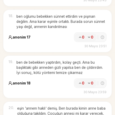
30 Mayıs 23:43
18
.
ben oğlumu bebekken sünnet ettirdim ve pişman
değilim. Ama karar eşimle ortaktı. Burada sorun sünnet
yaşı değil, annenin kandırılması
anonim 17
0
0
30 Mayıs 23:51
19
.
ben de bebekken yaptırdım, kolay geçti. Ama bu
başlıktaki gibi anneden gizli yapılsa ben de çıldırırdım.
İyi sonuç, kötü yöntemi temize çıkarmaz
anonim 18
0
0
30 Mayıs 23:59
20
.
eşin 'annem haklı' demiş. Ben burada kimin anne baba
olduğuna takıldım. Çocuğun annesi mi karar verecek,