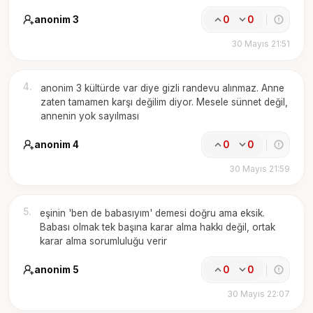
anonim 3
0
0
30 Mayıs 21:51
4
.
anonim 3 kültürde var diye gizli randevu alınmaz. Anne
zaten tamamen karşı değilim diyor. Mesele sünnet değil,
annenin yok sayılması
anonim 4
0
0
30 Mayıs 21:59
5
.
eşinin 'ben de babasıyım' demesi doğru ama eksik.
Babası olmak tek başına karar alma hakkı değil, ortak
karar alma sorumluluğu verir
anonim 5
0
0
30 Mayıs 22:07