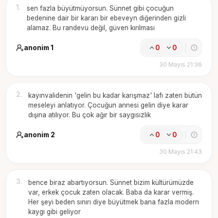
1
.
sen fazla büyütmüyorsun. Sünnet gibi çocuğun
bedenine dair bir kararı bir ebeveyn diğerinden gizli
alamaz. Bu randevu değil, güven kırılması
anonim 1
0
0
30 Mayıs 21:36
2
.
kayınvalidenin 'gelin bu kadar karışmaz' lafı zaten bütün
meseleyi anlatıyor. Çocuğun annesi gelin diye karar
dışına atılıyor. Bu çok ağır bir saygısızlık
anonim 2
0
0
30 Mayıs 21:43
3
.
bence biraz abartıyorsun. Sünnet bizim kültürümüzde
var, erkek çocuk zaten olacak. Baba da karar vermiş.
Her şeyi beden sınırı diye büyütmek bana fazla modern
kaygı gibi geliyor