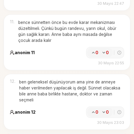
30 Mayıs 22:47
11
.
bence sünnetten önce bu evde karar mekanizması
düzeltilmeli. Çünkü bugün randevu, yarın okul, öbür
gün sağlık kararı. Anne baba aynı masada değilse
çocuk arada kalır
anonim 11
0
0
30 Mayıs 22:55
12
.
ben geleneksel düşünüyorum ama yine de anneye
haber verilmeden yapılacak iş değil. Sünnet olacaksa
bile anne baba birlikte hastane, doktor ve zaman
seçmeli
anonim 12
0
0
30 Mayıs 23:03