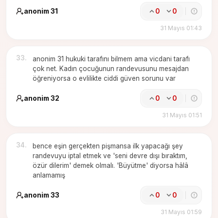
anonim 31
0
0
31 Mayıs 01:43
33
.
anonim 31 hukuki tarafını bilmem ama vicdani tarafı
çok net. Kadın çocuğunun randevusunu mesajdan
öğreniyorsa o evlilikte ciddi güven sorunu var
anonim 32
0
0
31 Mayıs 01:51
34
.
bence eşin gerçekten pişmansa ilk yapacağı şey
randevuyu iptal etmek ve 'seni devre dışı bıraktım,
özür dilerim' demek olmalı. 'Büyütme' diyorsa hâlâ
anlamamış
anonim 33
0
0
31 Mayıs 01:59