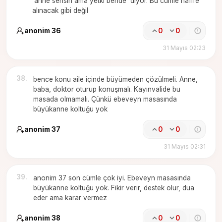
'anne sensin ama yetki bende' diyor. Bu cümle hafife
alınacak gibi değil
anonim 36
0
0
31 Mayıs 02:23
38
.
bence konu aile içinde büyümeden çözülmeli. Anne,
baba, doktor oturup konuşmalı. Kayınvalide bu
masada olmamalı. Çünkü ebeveyn masasında
büyükanne koltuğu yok
anonim 37
0
0
31 Mayıs 02:31
39
.
anonim 37 son cümle çok iyi. Ebeveyn masasında
büyükanne koltuğu yok. Fikir verir, destek olur, dua
eder ama karar vermez
anonim 38
0
0