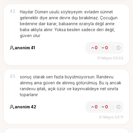
42
.
Haydar Dümen usulü söyleyeyim: evladım sünnet
gelenektir diye anne devre dışı bırakılmaz. Çocuğun
bedenine dair karar, babaanne ısrarıyla değil anne
baba aklıyla alınır. Yoksa kesilen sadece deri değil,
güven olur
anonim 41
0
0
31 Mayıs 03:03
43
.
sonuç olarak sen fazla büyütmüyorsun. Randevu
alınmış ama güven de alınmış götürülmüş. Bu iş ancak
randevu iptali, açık özür ve kayınvalideye net sınırla
toparlanır
anonim 42
0
0
31 Mayıs 03:11