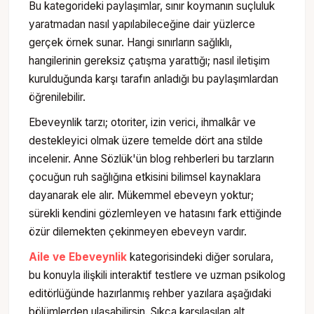
Bu kategorideki paylaşımlar, sınır koymanın suçluluk
yaratmadan nasıl yapılabileceğine dair yüzlerce
gerçek örnek sunar. Hangi sınırların sağlıklı,
hangilerinin gereksiz çatışma yarattığı; nasıl iletişim
kurulduğunda karşı tarafın anladığı bu paylaşımlardan
öğrenilebilir.
Ebeveynlik tarzı; otoriter, izin verici, ihmalkâr ve
destekleyici olmak üzere temelde dört ana stilde
incelenir. Anne Sözlük'ün blog rehberleri bu tarzların
çocuğun ruh sağlığına etkisini bilimsel kaynaklara
dayanarak ele alır. Mükemmel ebeveyn yoktur;
sürekli kendini gözlemleyen ve hatasını fark ettiğinde
özür dilemekten çekinmeyen ebeveyn vardır.
Aile ve Ebeveynlik
kategorisindeki diğer sorulara,
bu konuyla ilişkili interaktif testlere ve uzman psikolog
editörlüğünde hazırlanmış rehber yazılara aşağıdaki
bölümlerden ulaşabilirsin. Sıkça karşılaşılan alt