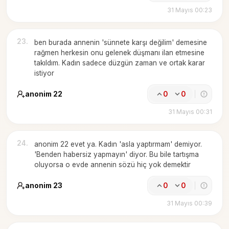
31 Mayıs 00:23
23
.
ben burada annenin 'sünnete karşı değilim' demesine
rağmen herkesin onu gelenek düşmanı ilan etmesine
takıldım. Kadın sadece düzgün zaman ve ortak karar
istiyor
anonim 22
0
0
31 Mayıs 00:31
24
.
anonim 22 evet ya. Kadın 'asla yaptırmam' demiyor.
'Benden habersiz yapmayın' diyor. Bu bile tartışma
oluyorsa o evde annenin sözü hiç yok demektir
anonim 23
0
0
31 Mayıs 00:39