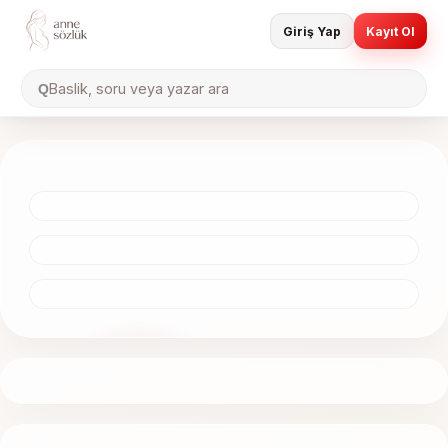
Giriş Yap
Kayıt Ol
Baslik, soru veya yazar ara
Q