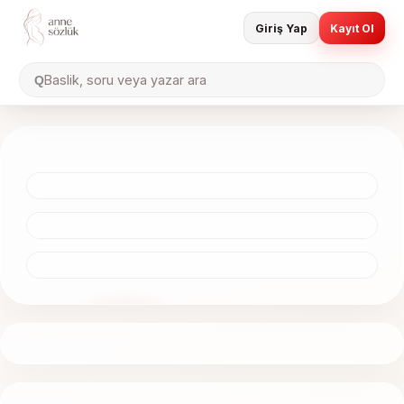
Giriş Yap
Kayıt Ol
Baslik, soru veya yazar ara
Q