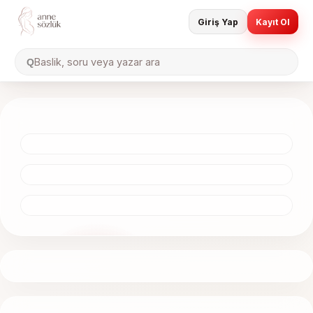
Giriş Yap
Kayıt Ol
Baslik, soru veya yazar ara
Q