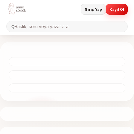
Giriş Yap
Kayıt Ol
Baslik, soru veya yazar ara
Q