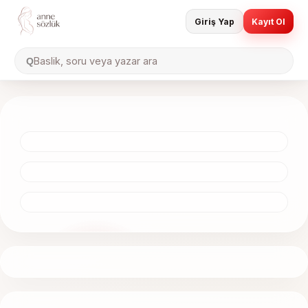
Giriş Yap
Kayıt Ol
Baslik, soru veya yazar ara
Q