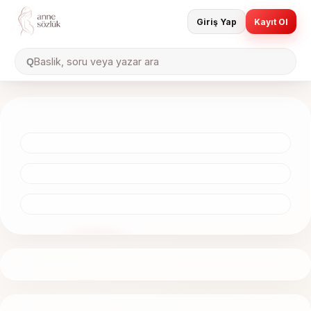
Giriş Yap
Kayıt Ol
Baslik, soru veya yazar ara
Q