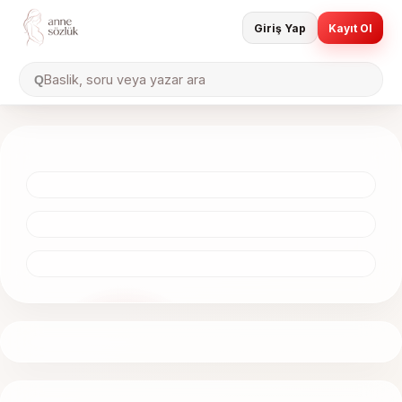
Giriş Yap
Kayıt Ol
Baslik, soru veya yazar ara
Q