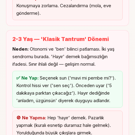
Konuşmaya zorlama. Cezalandırma (mola, eve
gönderme).
2-3 Yaş — 'Klasik Tantrum' Dönemi
Neden:
Otonomi ve 'ben' bilinci patlaması.
İki yaş
sendromu
burada. 'Hayır' demek bağımsızlığın
ifadesi. Sınır ihlali değil — gelişim normal.
✅ Ne Yap:
Seçenek sun ('mavi mi pembe mi?').
Kontrol hissi ver ('sen seç'). Önceden uyar ('5
dakikaya parktan çıkacağız'). Hayır dediğinde
'anladım, üzgünsün' diyerek duyguyu adlandır.
🚫 Ne Yapma:
Hep 'hayır' demek. Pazarlık
yapmak (kuralı esnetip duramaz hale gelmek).
Yorulduğunda büyük çıkışlara girmek.