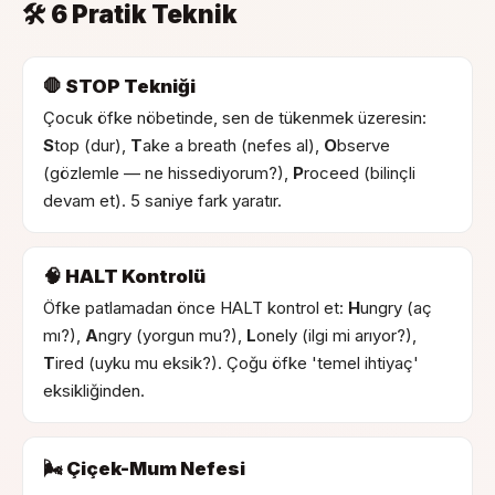
🛠 6 Pratik Teknik
🛑 STOP Tekniği
Çocuk öfke nöbetinde, sen de tükenmek üzeresin:
S
top (dur),
T
ake a breath (nefes al),
O
bserve
(gözlemle — ne hissediyorum?),
P
roceed (bilinçli
devam et). 5 saniye fark yaratır.
🧠 HALT Kontrolü
Öfke patlamadan önce HALT kontrol et:
H
ungry (aç
mı?),
A
ngry (yorgun mu?),
L
onely (ilgi mi arıyor?),
T
ired (uyku mu eksik?). Çoğu öfke 'temel ihtiyaç'
eksikliğinden.
🌬 Çiçek-Mum Nefesi