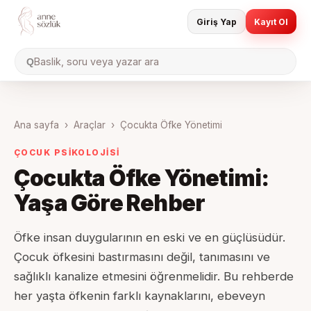
Giriş Yap
Kayıt Ol
Baslik, soru veya yazar ara
Q
Ana sayfa
›
Araçlar
›
Çocukta Öfke Yönetimi
ÇOCUK PSİKOLOJİSİ
Çocukta Öfke Yönetimi:
Yaşa Göre Rehber
Öfke insan duygularının en eski ve en güçlüsüdür.
Çocuk öfkesini bastırmasını değil, tanımasını ve
sağlıklı kanalize etmesini öğrenmelidir. Bu rehberde
her yaşta öfkenin farklı kaynaklarını, ebeveyn