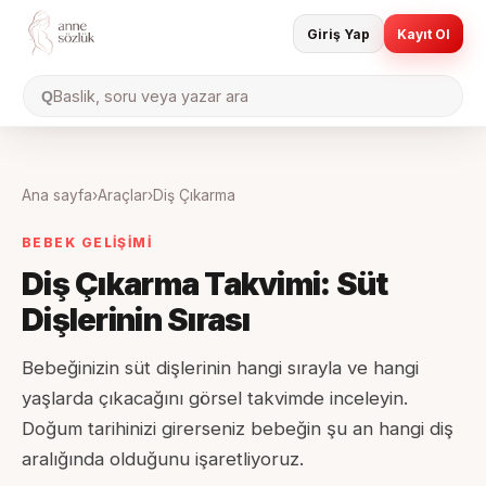
Giriş Yap
Kayıt Ol
Baslik, soru veya yazar ara
Q
Ana sayfa
›
Araçlar
›
Diş Çıkarma
BEBEK GELİŞİMİ
Diş Çıkarma Takvimi: Süt
Dişlerinin Sırası
Bebeğinizin süt dişlerinin hangi sırayla ve hangi
yaşlarda çıkacağını görsel takvimde inceleyin.
Doğum tarihinizi girerseniz bebeğin şu an hangi diş
aralığında olduğunu işaretliyoruz.