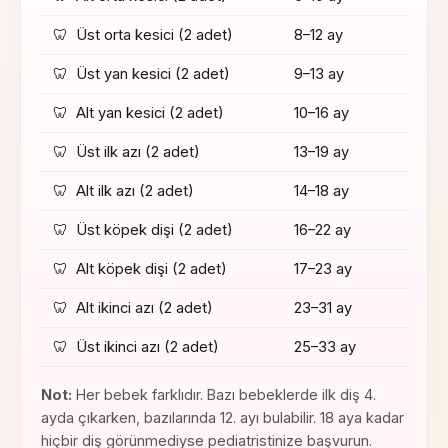
🦷
Üst orta kesici (2 adet)
8
–
12
ay
🦷
Üst yan kesici (2 adet)
9
–
13
ay
🦷
Alt yan kesici (2 adet)
10
–
16
ay
🦷
Üst ilk azı (2 adet)
13
–
19
ay
🦷
Alt ilk azı (2 adet)
14
–
18
ay
🦷
Üst köpek dişi (2 adet)
16
–
22
ay
🦷
Alt köpek dişi (2 adet)
17
–
23
ay
🦷
Alt ikinci azı (2 adet)
23
–
31
ay
🦷
Üst ikinci azı (2 adet)
25
–
33
ay
Not:
Her bebek farklıdır. Bazı bebeklerde ilk diş 4.
ayda çıkarken, bazılarında 12. ayı bulabilir. 18 aya kadar
hiçbir diş görünmediyse pediatristinize başvurun.