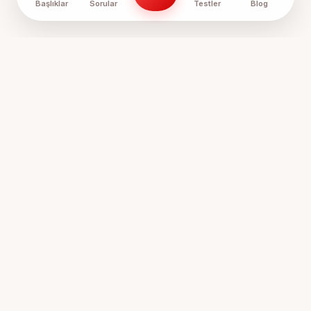
Başlıklar
Sorular
Testler
Blog
Anne Sözlük, annelerin ve anne adaylarının bir araya geldiği,
tecrübelerini paylaştığı ve birbirine destek olduğu
Türkiye'nin en samimi platformudur.