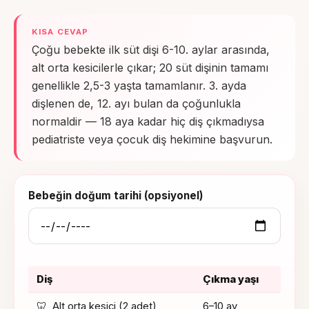
KISA CEVAP
Çoğu bebekte ilk süt dişi 6-10. aylar arasında,
alt orta kesicilerle çıkar; 20 süt dişinin tamamı
genellikle 2,5-3 yaşta tamamlanır. 3. ayda
dişlenen de, 12. ayı bulan da çoğunlukla
normaldir — 18 aya kadar hiç diş çıkmadıysa
pediatriste veya çocuk diş hekimine başvurun.
Hesaplama aracı
Bebeğin doğum tarihi (opsiyonel)
Diş
Çıkma yaşı
🦷
Alt orta kesici (2 adet)
6
–
10
ay