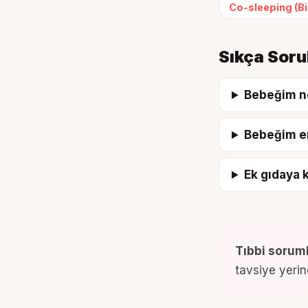
Co-sleeping (Bi
Sıkça Soru
Bebeğim n
Bebeğim em
Ek gıdaya 
Tıbbi soruml
tavsiye yerine