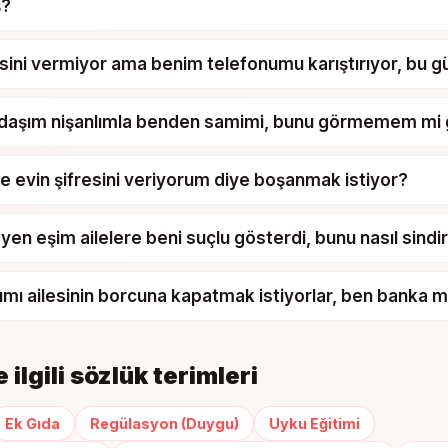
ş?
esini vermiyor ama benim telefonumu karıştırıyor, bu 
adaşım nişanlımla benden samimi, bunu görmemem mi 
 evin şifresini veriyorum diye boşanmak istiyor?
en eşim ailelere beni suçlu gösterdi, bunu nasıl sind
rımı ailesinin borcuna kapatmak istiyorlar, ben banka 
 ilgili sözlük terimleri
Ek Gıda
Regülasyon (Duygu)
Uyku Eğitimi