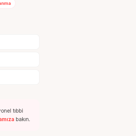
anma
onel tıbbi
famıza
bakın.