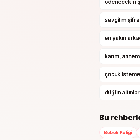
ödenecekmi
sevgilim şifr
en yakın ark
karım, anneme
çocuk istemey
düğün altınla
Bu rehberle
Bebek Koliği