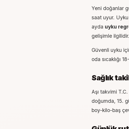
Yeni doğanlar gü
saat uyur. Uyku
ayda
uyku regr
gelişimle ilgilidir
Güvenli uyku içi
oda sıcaklığı 18
Sağlık taki
Aşı takvimi T.C.
doğumda, 15. gün,
boy-kilo-baş çev
Günlük rut