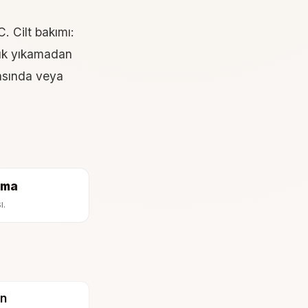
. Cilt bakımı:
ük yıkamadan
rasında veya
rma
ı.
an