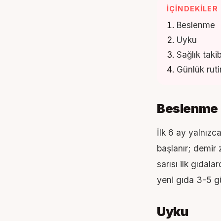
İÇINDEKILER
Beslenme
Uyku
Sağlık takib
Günlük ruti
Beslenme
İlk 6 ay yalnız
başlanır; demir 
sarısı ilk gıdala
yeni gıda 3-5 gün
Uyku