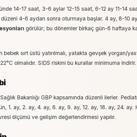
nde 14-17 saat, 3-6 aylar 12-15 saat, 6-12 ay 11-14 saa
 düzeni 4-6 aydan sonra oturmaya başlar. 4 ay, 8-10 ay
esyonları
görülür; bu dönemler birkaç gün-6 haftaya kad
.
n bebek sırt üstü yatırılmalı, yatakta gevşek yorgan/ya
-22°C olmalıdır.
SIDS
riskini bu kurallar minimuma indirir.
bi
 Sağlık Bakanlığı GBP kapsamında düzenli ilerler. Pediatri
 1. ay, 2. ay, 4. ay, 6. ay, 9. ay, 12. ay, 18. ay, 24. ay.
resi ölçümü ve gelişim değerlendirmesi yapılır.
in