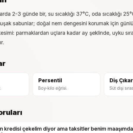
larda 2-3 günde bir, su sıcaklığı 37°C, oda sıcaklığı 25°C
uşak sabunlar; doğal nem dengesini korumak için günl
 kesimi: parmaklardan uçlara kadar ay şeklinde, uyku sı
r.
ar
Persentil
Diş Çıka
.
Boy-kilo eğrisi.
Süt dişi sıras
oruları
n kredisi çekelim diyor ama taksitler benim maaşımd