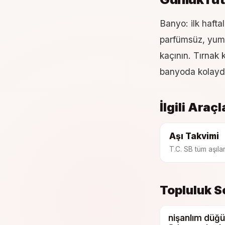
Banyo: ilk hafta
parfümsüz, yum
kaçının. Tırnak
banyoda kolaydı
İlgili Araçl
Aşı Takvimi
T.C. SB tüm aşılar
Topluluk S
nişanlım düğü