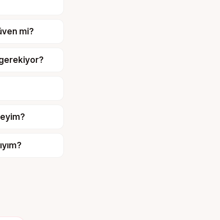
güven mi?
gerekiyor?
ireyim?
mıyım?