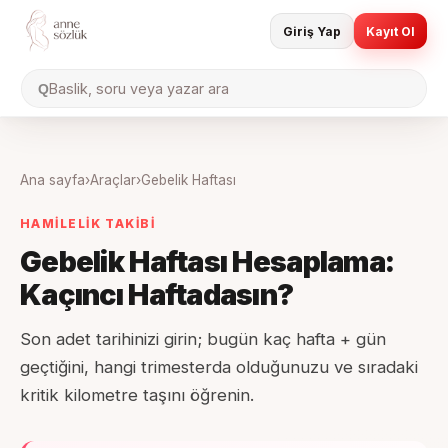
Giriş Yap
Kayıt Ol
Baslik, soru veya yazar ara
Q
Ana sayfa
›
Araçlar
›
Gebelik Haftası
HAMİLELİK TAKİBİ
Gebelik Haftası Hesaplama:
Kaçıncı Haftadasın?
Son adet tarihinizi girin; bugün kaç hafta + gün
geçtiğini, hangi trimesterda olduğunuzu ve sıradaki
kritik kilometre taşını öğrenin.