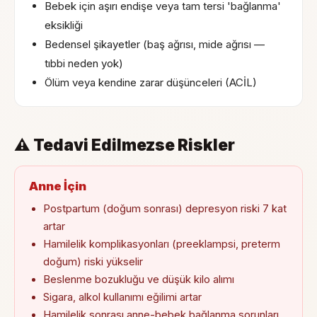
Bebek için aşırı endişe veya tam tersi 'bağlanma'
eksikliği
Bedensel şikayetler (baş ağrısı, mide ağrısı —
tıbbi neden yok)
Ölüm veya kendine zarar düşünceleri (ACİL)
⚠️ Tedavi Edilmezse Riskler
Anne İçin
Postpartum (doğum sonrası) depresyon riski 7 kat
artar
Hamilelik komplikasyonları (preeklampsi, preterm
doğum) riski yükselir
Beslenme bozukluğu ve düşük kilo alımı
Sigara, alkol kullanımı eğilimi artar
Hamilelik sonrası anne-bebek bağlanma sorunları