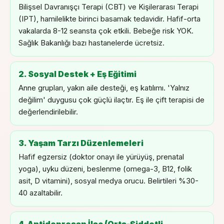
Bilişsel Davranışçı Terapi (CBT) ve Kişilerarası Terapi
(IPT), hamilelikte birinci basamak tedavidir. Hafif-orta
vakalarda 8-12 seansta çok etkili. Bebeğe risk YOK.
Sağlık Bakanlığı bazı hastanelerde ücretsiz.
2. Sosyal Destek + Eş Eğitimi
Anne grupları, yakın aile desteği, eş katılımı. 'Yalnız
değilim' duygusu çok güçlü ilaçtır. Eş ile çift terapisi de
değerlendirilebilir.
3. Yaşam Tarzı Düzenlemeleri
Hafif egzersiz (doktor onayı ile yürüyüş, prenatal
yoga), uyku düzeni, beslenme (omega-3, B12, folik
asit, D vitamini), sosyal medya orucu. Belirtileri %30-
40 azaltabilir.
4. Antidepresan İlaç (Orta-Şiddetli