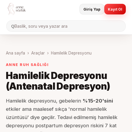
Giriş Yap
Kayıt Ol
Baslik, soru veya yazar ara
Q
Ana sayfa
›
Araçlar
›
Hamilelik Depresyonu
ANNE RUH SAĞLIĞI
Hamilelik Depresyonu
(Antenatal Depresyon)
Hamilelik depresyonu, gebelerin
%15-20'sini
etkiler ama maalesef sıkça 'normal hamilelik
üzüntüsü' diye geçilir. Tedavi edilmemiş hamilelik
depresyonu postpartum depresyon riskini 7 kat