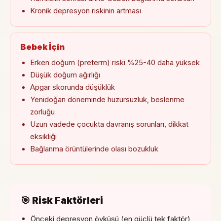
Kronik depresyon riskinin artması
Bebek İçin
Erken doğum (preterm) riski %25-40 daha yüksek
Düşük doğum ağırlığı
Apgar skorunda düşüklük
Yenidoğan döneminde huzursuzluk, beslenme
zorluğu
Uzun vadede çocukta davranış sorunları, dikkat
eksikliği
Bağlanma örüntülerinde olası bozukluk
🎯 Risk Faktörleri
Önceki depresyon öyküsü (en güçlü tek faktör)