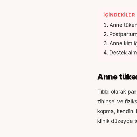
İÇINDEKILER
Anne tükenm
Postpartum
Anne kimliği
Destek alm
Anne tüken
Tıbbi olarak
par
zihinsel ve fizik
kopma, kendini b
klinik düzeyde t