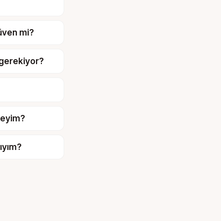
güven mi?
gerekiyor?
ireyim?
mıyım?