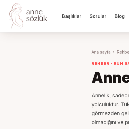
Başlıklar
Sorular
Blog
Ana sayfa
›
Rehbe
REHBER · RUH S
Anne
Annelik, sadece
yolculuktur. Tü
görmezden gelin
olmadığını ve p