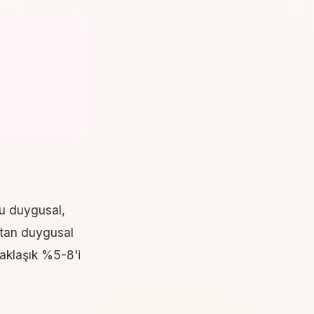
ğu duygusal,
uktan duygusal
yaklaşık %5-8'i