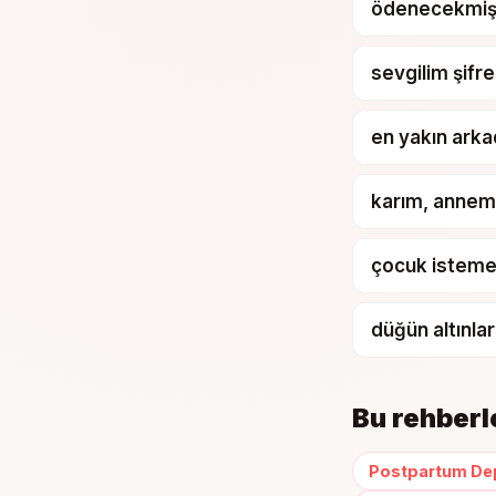
ödenecekmi
sevgilim şifr
en yakın ark
karım, anneme
çocuk istemey
düğün altınla
Bu rehberle
Postpartum De