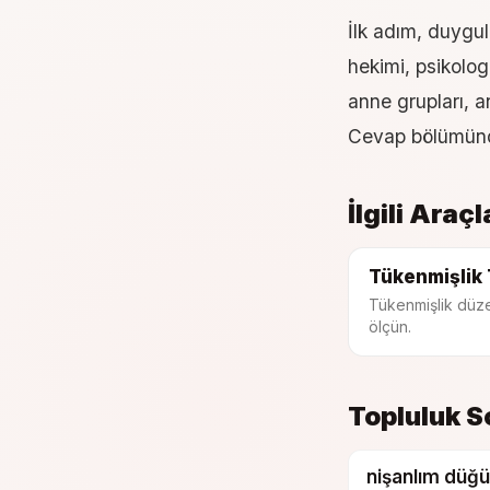
İlk adım, duygul
hekimi, psikolog
anne grupları, 
Cevap
bölümünde
İlgili Araçl
Tükenmişlik 
Tükenmişlik düze
ölçün.
Topluluk S
nişanlım düğü