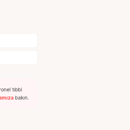
onel tıbbi
famıza
bakın.