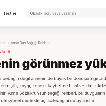
Testler
Baslik, soru veya yazar ara
Q
rler
›
Anne Ruh Sağlığı Rehberi
AĞLIĞI
nin görünmez yü
 bebeğin değil annenin de büyük bir dönüşüm geçirdi
kenmişlik, kaygı, kendini kaybetme hissi ve kimlik kri
ir. Anne Sözlük'ün ruh sağlığı rehberi, bu duyguların 
rofesyonel destekle aşılabileceğini detaylandırır.