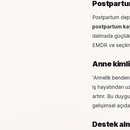
Postpartu
Postpartum depr
postpartum ka
dalmada güçlük b
EMDR ve seçilm
Anne kimliğ
'Annelik benden ç
iş hayatından uz
artırır. Bu duyg
gelişimsel açıdan
Destek alm