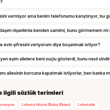
ş?
esini vermiyor ama benim telefonumu karıştırıyor, bu 
adaşım nişanlımla benden samimi, bunu görmemem mi 
 evin şifresini veriyorum diye boşanmak istiyor?
en eşim ailelere beni suçlu gösterdi, bunu nasıl sind
rımı ailesinin borcuna kapatmak istiyorlar, ben banka 
 ilgili sözlük terimleri
presyon
Lohusa Hüznü (Baby Blues)
Lohusalık