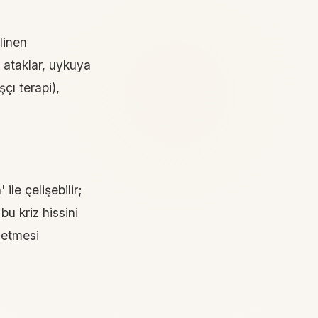
linen
 ataklar, uykuya
çı terapi),
ile çelişebilir;
u kriz hissini
k etmesi