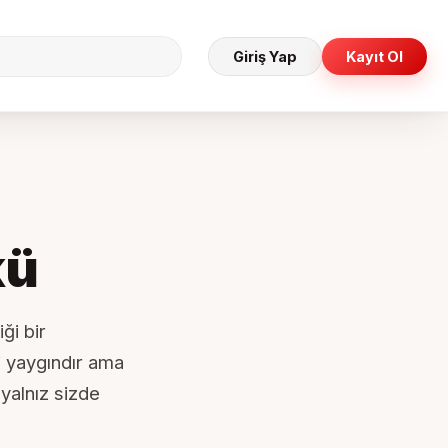
Giriş Yap
Kayıt Ol
kü
ği bir
zi yaygındır ama
yalnız sizde