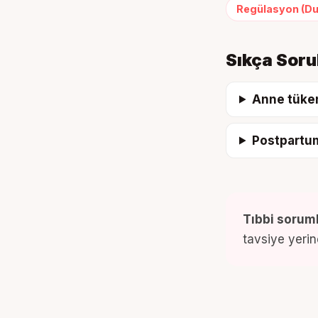
Regülasyon (D
Sıkça Soru
Anne tükenm
Postpartu
Tıbbi soruml
tavsiye yerine