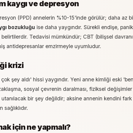
m kaygı ve depresyon
esyon (PPD) annelerin %10-15'inde görülür; daha az bi
ygı bozukluğu
ise daha yaygındır. Sürekli endişe, panik
elirtilerdir. Tedavisi mümkündür; CBT (bilişsel davranış
iş antidepresanlar emzirmeyle uyumludur.
i krizi
ok şey aldı' hissi yaygındır. Yeni anne kimliği eski 'ben' 
aklaşma, sosyal çevrenin daralması, fiziksel değişimler b
u utanılacak bir şey değildir; aksine annenin kendini far
 sağlıklıdır.
ak için ne yapmalı?