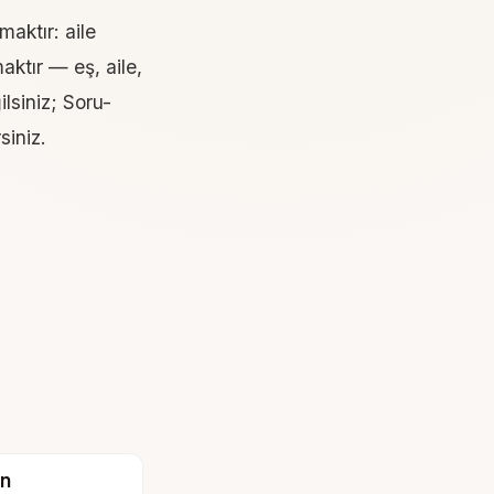
aktır: aile
aktır — eş, aile,
lsiniz;
Soru-
siniz.
an