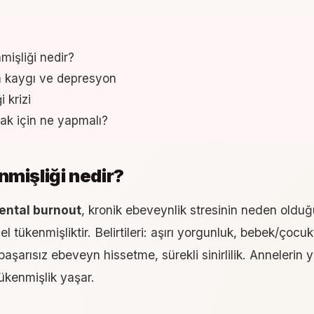
işliği nedir?
 kaygı ve depresyon
 krizi
ak için ne yapmalı?
mişliği nedir?
ental burnout
, kronik ebeveynlik stresinin neden oldu
sel tükenmişliktir. Belirtileri: aşırı yorgunluk, bebek/çoc
aşarısız ebeveyn hissetme, sürekli sinirlilik. Annelerin 
ükenmişlik yaşar.