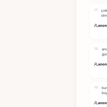
17
.
çok
olm
anon
18
.
ano
gün
anon
19
.
bur
büy
anon