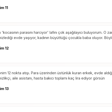
im 11
 'kocasının parasını harcıyor' lafını çok aşağılayıcı buluyorum. O 
izlediği evde yaşıyor, kadının büyüttüğü çocukla baba oluyor. Böy
im 12
nim 12 nokta atışı. Para üzerinden üstünlük kuran erkek, evde aldığı h
izlikçi, aile asistanı, hasta bakıcı toplamı kaç lira ediyor görsün
im 13