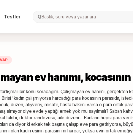
Testler
Baslik, soru veya yazar ara
Q
VAP
şmayan ev hanımı, kocasının 
z tartışmalı bir konu soracağım. Çalışmayan ev hanımı, gerçekten 
. Birisi 'kadın çalışmıyorsa harcadığı para kocasının parasıdır, ist
ocuk, düzen, alışveriş, misafir, hasta bakımı varsa o para ortak par
aaş almıyor diye evde yaptığı emek yok mu sayılmalı? Sabah kahval
okul takibi, doktor randevusu, aile düzeni... Bunların hepsi para ver
ıları da diyor ki erkek tek başına çalışıp eve para getiriyorsa, b
nımı olan kadın eşinin parasını mı harcar, yoksa evin ortak emeğiy