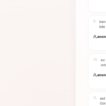
9
.
ben 
bile
anon
10
.
ev
ort
anon
11
.
ası
Gör