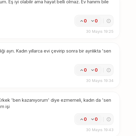
. Eş iyi olabilir ama hayat belli olmaz. Ev hanımı bile
0
0
30 Mayıs 19:25
ayrı. Kadın yıllarca evi çevirip sonra bir ayrılıkta 'sen
0
0
30 Mayıs 19:34
 Erkek 'ben kazanıyorum' diye ezmemeli, kadın da 'sen
m işi
0
0
30 Mayıs 19:43