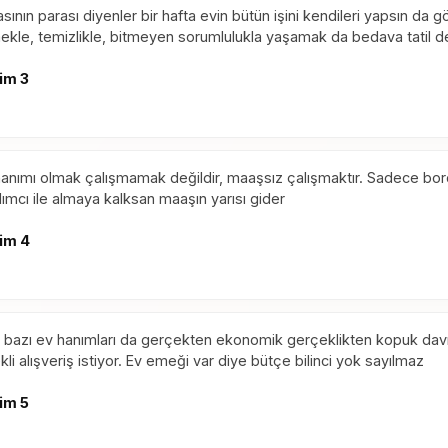
sının parası diyenler bir hafta evin bütün işini kendileri yapsın da
kle, temizlikle, bitmeyen sorumlulukla yaşamak da bedava tatil de
im 3
anımı olmak çalışmamak değildir, maaşsız çalışmaktır. Sadece bordros
ımcı ile almaya kalksan maaşın yarısı gider
im 4
bazı ev hanımları da gerçekten ekonomik gerçeklikten kopuk davr
kli alışveriş istiyor. Ev emeği var diye bütçe bilinci yok sayılmaz
im 5