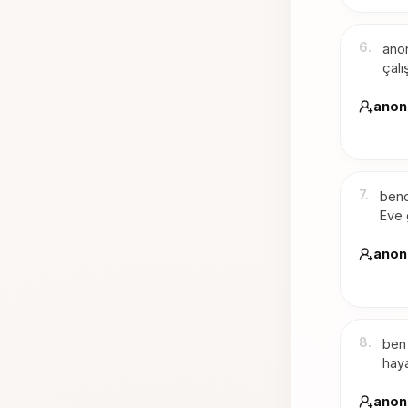
6
.
anon
çalı
anon
7
.
benc
Eve 
anon
8
.
ben 
hay
anon