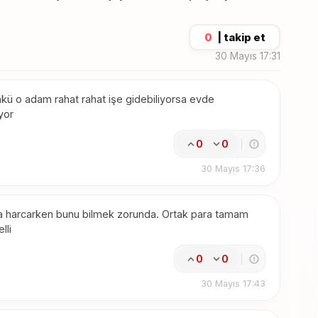
0
|
takip et
30 Mayıs 17:31
ünkü o adam rahat rahat işe gidebiliyorsa evde
yor
0
0
30 Mayıs 17:36
da harcarken bunu bilmek zorunda. Ortak para tamam
lli
0
0
30 Mayıs 17:43