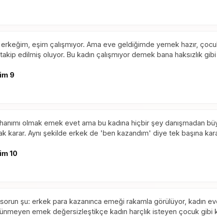
erkeğim, eşim çalışmıyor. Ama eve geldiğimde yemek hazır, çocukl
 takip edilmiş oluyor. Bu kadın çalışmıyor demek bana haksızlık gibi
im 9
 hanımı olmak emek evet ama bu kadına hiçbir şey danışmadan b
ak karar. Aynı şekilde erkek de 'ben kazandım' diye tek başına ka
im 10
l sorun şu: erkek para kazanınca emeği rakamla görülüyor, kadın 
ünmeyen emek değersizleştikçe kadın harçlık isteyen çocuk gibi k