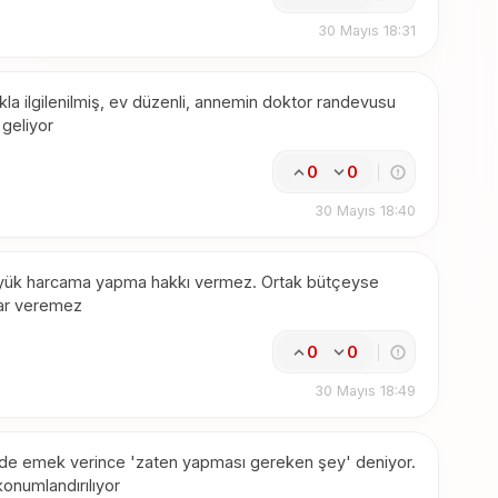
30 Mayıs 18:31
a ilgilenilmiş, ev düzenli, annemin doktor randevusu
 geliyor
0
0
30 Mayıs 18:40
üyük harcama yapma hakkı vermez. Ortak bütçeyse
rar veremez
0
0
30 Mayıs 18:49
evde emek verince 'zaten yapması gereken şey' deniyor.
onumlandırılıyor