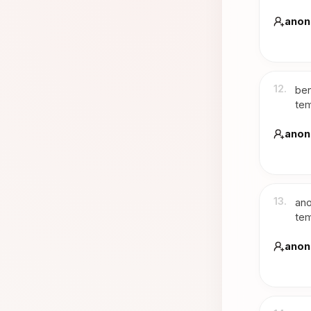
anon
12
.
ben
tem
anon
13
.
ano
tem
anon