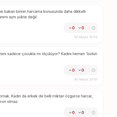
 bakan birinin harcama konusunda daha dikkatli
nımı aynı yükte değil
0
0
30 Mayıs 19:52
düzeni sadece çocukla mı ölçülüyor? Kadını hemen 'bütün
0
0
30 Mayıs 20:01
 yapmak. Kadın da erkek de belli miktarı özgürce harcar,
tron olmaz
0
0