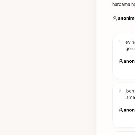
harcama ha
anonim
1
.
ev h
görü
anon
2
.
ben 
ama 
anon