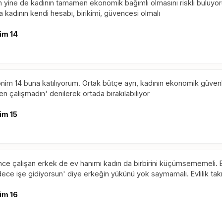
 yine de kadının tamamen ekonomik bağımlı olmasını riskli buluyorum
a kadının kendi hesabı, birikimi, güvencesi olmalı
im 14
nim 14 buna katılıyorum. Ortak bütçe ayrı, kadının ekonomik güvenliği 
en çalışmadın' denilerek ortada bırakılabiliyor
im 15
ce çalışan erkek de ev hanımı kadın da birbirini küçümsememeli.
ece işe gidiyorsun' diye erkeğin yükünü yok saymamalı. Evlilik takı
im 16