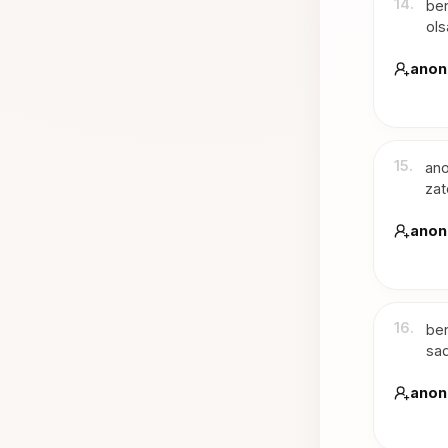
14
.
ben
ols
anon
15
.
ano
zat
anon
16
.
ben
sad
anon