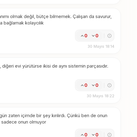
anımı olmak değil, bütçe bilmemek. Çalışan da savurur,
a bağlamak kolaycılık
0
0
30 Mayıs 18:14
 diğeri evi yürütürse ikisi de aynı sistemin parçasıdır.
0
0
30 Mayıs 18:22
ün zaten içimde bir şey kırılırdı. Çünkü ben de onun
ek sadece onun olmuyor
0
0