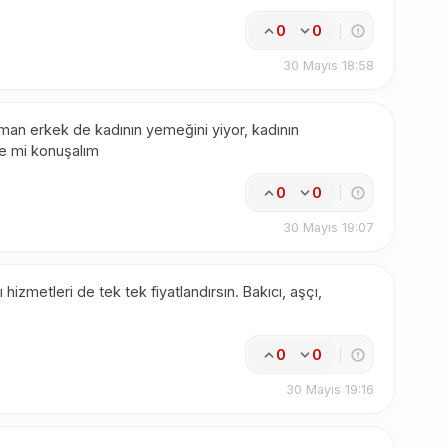
0
0
30 Mayıs 18:58
zaman erkek de kadının yemeğini yiyor, kadının
le mi konuşalım
0
0
30 Mayıs 19:07
izmetleri de tek tek fiyatlandırsın. Bakıcı, aşçı,
0
0
30 Mayıs 19:16