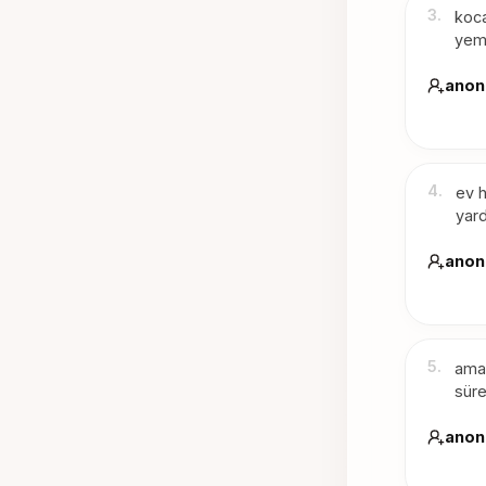
3
.
koca
yeme
anon
4
.
ev h
yard
anon
5
.
ama 
süre
anon