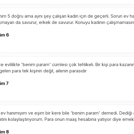
im 5 doğru ama aynı şey çalışan kadın için de geçerli. Sorun ev h
şmayan da savurur, erkek de savurur. Konuyu kadının çalışmamasın
im 6
e evlilikte 'benim param' cümlesi çok tehlikeli. Bir kişi para kazanır,
gelen para tek kişinin değil, ailenin parasıdır
im 7
ev hanımıyım ve eşim bir kere bile 'benim param' demedi. Dediği g
atını kolaylaştırıyorum. Para onun maaş hesabına yatıyor diye em
im 8