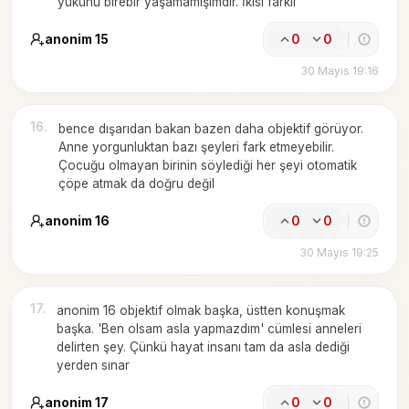
yükünü birebir yaşamamışımdır. İkisi farklı
anonim 15
0
0
30 Mayıs 19:16
16
.
bence dışarıdan bakan bazen daha objektif görüyor.
Anne yorgunluktan bazı şeyleri fark etmeyebilir.
Çocuğu olmayan birinin söylediği her şeyi otomatik
çöpe atmak da doğru değil
anonim 16
0
0
30 Mayıs 19:25
17
.
anonim 16 objektif olmak başka, üstten konuşmak
başka. 'Ben olsam asla yapmazdım' cümlesi anneleri
delirten şey. Çünkü hayat insanı tam da asla dediği
yerden sınar
anonim 17
0
0