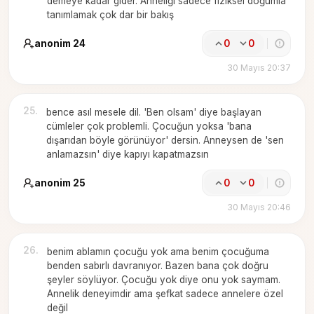
demeye kadar gider. Anneliği sadece fiziksel doğumla
tanımlamak çok dar bir bakış
anonim 24
0
0
30 Mayıs 20:37
25
.
bence asıl mesele dil. 'Ben olsam' diye başlayan
cümleler çok problemli. Çocuğun yoksa 'bana
dışarıdan böyle görünüyor' dersin. Anneysen de 'sen
anlamazsın' diye kapıyı kapatmazsın
anonim 25
0
0
30 Mayıs 20:46
26
.
benim ablamın çocuğu yok ama benim çocuğuma
benden sabırlı davranıyor. Bazen bana çok doğru
şeyler söylüyor. Çocuğu yok diye onu yok saymam.
Annelik deneyimdir ama şefkat sadece annelere özel
değil