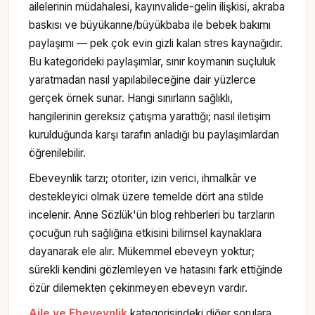
ailelerinin müdahalesi, kayınvalide-gelin ilişkisi, akraba
baskısı ve büyükanne/büyükbaba ile bebek bakımı
paylaşımı — pek çok evin gizli kalan stres kaynağıdır.
Bu kategorideki paylaşımlar, sınır koymanın suçluluk
yaratmadan nasıl yapılabileceğine dair yüzlerce
gerçek örnek sunar. Hangi sınırların sağlıklı,
hangilerinin gereksiz çatışma yarattığı; nasıl iletişim
kurulduğunda karşı tarafın anladığı bu paylaşımlardan
öğrenilebilir.
Ebeveynlik tarzı; otoriter, izin verici, ihmalkâr ve
destekleyici olmak üzere temelde dört ana stilde
incelenir. Anne Sözlük'ün blog rehberleri bu tarzların
çocuğun ruh sağlığına etkisini bilimsel kaynaklara
dayanarak ele alır. Mükemmel ebeveyn yoktur;
sürekli kendini gözlemleyen ve hatasını fark ettiğinde
özür dilemekten çekinmeyen ebeveyn vardır.
Aile ve Ebeveynlik
kategorisindeki diğer sorulara,