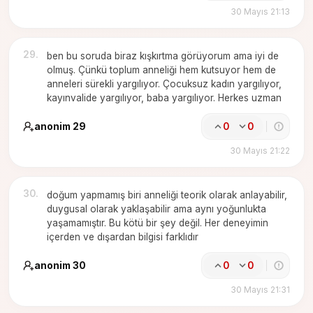
30 Mayıs 21:13
29
.
ben bu soruda biraz kışkırtma görüyorum ama iyi de
olmuş. Çünkü toplum anneliği hem kutsuyor hem de
anneleri sürekli yargılıyor. Çocuksuz kadın yargılıyor,
kayınvalide yargılıyor, baba yargılıyor. Herkes uzman
anonim 29
0
0
30 Mayıs 21:22
30
.
doğum yapmamış biri anneliği teorik olarak anlayabilir,
duygusal olarak yaklaşabilir ama aynı yoğunlukta
yaşamamıştır. Bu kötü bir şey değil. Her deneyimin
içerden ve dışardan bilgisi farklıdır
anonim 30
0
0
30 Mayıs 21:31