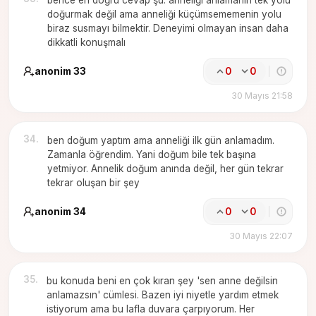
bence en doğru cevap şu: anneliği anlamanın tek yolu
doğurmak değil ama anneliği küçümsememenin yolu
biraz susmayı bilmektir. Deneyimi olmayan insan daha
dikkatli konuşmalı
anonim 33
0
0
30 Mayıs 21:58
34
.
ben doğum yaptım ama anneliği ilk gün anlamadım.
Zamanla öğrendim. Yani doğum bile tek başına
yetmiyor. Annelik doğum anında değil, her gün tekrar
tekrar oluşan bir şey
anonim 34
0
0
30 Mayıs 22:07
35
.
bu konuda beni en çok kıran şey 'sen anne değilsin
anlamazsın' cümlesi. Bazen iyi niyetle yardım etmek
istiyorum ama bu lafla duvara çarpıyorum. Her