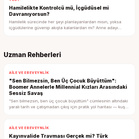
Hamilelikte Kontrolcü mü, İçgüdüsel mi
Davranıyorsun?
Hamilelik sürecinde her şeyi planlayanlardan mısın, yoksa
içgüdülerine güvenip akışta kalanlardan mı? Anne adayı
profilini keşfet.
Uzman Rehberleri
AILE VE EBEVEYNLIK
"Sen Bilmezsin, Ben Üç Çocuk Büyüttüm":
Boomer Annelerle Millennial Kızları Arasındaki
Sessiz Savaş
"Sen bilmezsin, ben üç çocuk büyüttüm" cümlesinin altındaki
yaralı tarih ve çatışmadan çıkış için pratik yol haritası — kuşak
çatışmasını anlamak.
AILE VE EBEVEYNLIK
Kayınvalide Travması Gerçek mi? Türk