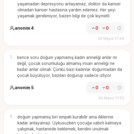
yaşamadan depresyonu anlayamaz, doktor da kanser
olmadan kanser hastasına yardım edemez. Her şeyi
yaşamak gerekmiyor, bazen bilgi de çok kıymetli
anonim 4
0
0
30 Mayıs 17:44
5
.
bence soru doğum yapmamış kadın anneliği anlar mı
değil, çocuk sorumluluğu almamış insan anneliği ne
kadar anlar olmalı. Çünkü bazı kadınlar doğurmadan da
çocuk büyütüyor, bazıları doğurup sadece izliyor
anonim 5
0
0
30 Mayıs 17:52
6
.
doğum yapmamış biri empati kurabilir ama iliklerine
kadar anlayamaz. Uykusuzken çocuğa sabırlı kalmaya
çalışmak, hastanede beklemek, kendini unutmak