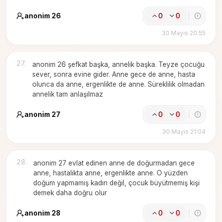
anonim 26
0
0
30 Mayıs 20:55
27
.
anonim 26 şefkat başka, annelik başka. Teyze çocuğu
sever, sonra evine gider. Anne gece de anne, hasta
olunca da anne, ergenlikte de anne. Süreklilik olmadan
annelik tam anlaşılmaz
anonim 27
0
0
30 Mayıs 21:04
28
.
anonim 27 evlat edinen anne de doğurmadan gece
anne, hastalıkta anne, ergenlikte anne. O yüzden
doğum yapmamış kadın değil, çocuk büyütmemiş kişi
demek daha doğru olur
anonim 28
0
0