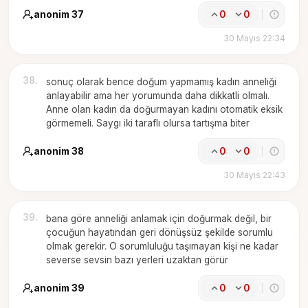
anonim 37
0
0
30 Mayıs 22:34
38
.
sonuç olarak bence doğum yapmamış kadın anneliği
anlayabilir ama her yorumunda daha dikkatli olmalı.
Anne olan kadın da doğurmayan kadını otomatik eksik
görmemeli. Saygı iki taraflı olursa tartışma biter
anonim 38
0
0
30 Mayıs 22:43
39
.
bana göre anneliği anlamak için doğurmak değil, bir
çocuğun hayatından geri dönüşsüz şekilde sorumlu
olmak gerekir. O sorumluluğu taşımayan kişi ne kadar
severse sevsin bazı yerleri uzaktan görür
anonim 39
0
0