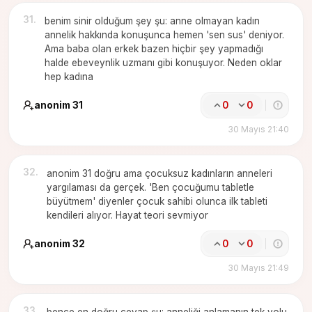
31
.
benim sinir olduğum şey şu: anne olmayan kadın
annelik hakkında konuşunca hemen 'sen sus' deniyor.
Ama baba olan erkek bazen hiçbir şey yapmadığı
halde ebeveynlik uzmanı gibi konuşuyor. Neden oklar
hep kadına
anonim 31
0
0
30 Mayıs 21:40
32
.
anonim 31 doğru ama çocuksuz kadınların anneleri
yargılaması da gerçek. 'Ben çocuğumu tabletle
büyütmem' diyenler çocuk sahibi olunca ilk tableti
kendileri alıyor. Hayat teori sevmiyor
anonim 32
0
0
30 Mayıs 21:49
33
.