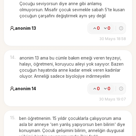
Çocuğu seviyorsun diye anne gibi anlamış
olmuyorsun. Misafir çocuk sevmekle sabah 5’te kusan
çocuğun çarşafını değiştirmek aynı şey değil
anonim 13
0
0
30 Mayıs 18:58
14
.
anonim 13 ama bu cümle bakım emeği veren teyzeyi,
halayı, öğretmeni, koruyucu aileyi yok sayıyor. Bazen
çocuğun hayatında anne kadar emek veren kadınlar
oluyor. Anneliği sadece biyolojiye indirmeyelim
anonim 14
0
0
30 Mayıs 19:07
15
.
ben öğretmenim. 15 yıldır çocuklarla çalışıyorum ama
asla bir anneye 'sen yanlış yapıyorsun ben bilirim' diye
konuşmam. Çocuk gelişimini bilirim, anneliğin duygusal