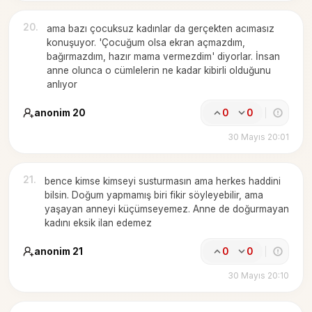
20
.
ama bazı çocuksuz kadınlar da gerçekten acımasız
konuşuyor. 'Çocuğum olsa ekran açmazdım,
bağırmazdım, hazır mama vermezdim' diyorlar. İnsan
anne olunca o cümlelerin ne kadar kibirli olduğunu
anlıyor
anonim 20
0
0
30 Mayıs 20:01
21
.
bence kimse kimseyi susturmasın ama herkes haddini
bilsin. Doğum yapmamış biri fikir söyleyebilir, ama
yaşayan anneyi küçümseyemez. Anne de doğurmayan
kadını eksik ilan edemez
anonim 21
0
0
30 Mayıs 20:10