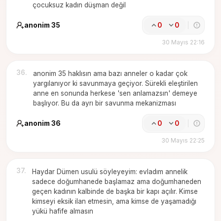
çocuksuz kadın düşman değil
anonim 35
0
0
30 Mayıs 22:16
36
.
anonim 35 haklısın ama bazı anneler o kadar çok
yargılanıyor ki savunmaya geçiyor. Sürekli eleştirilen
anne en sonunda herkese 'sen anlamazsın' demeye
başlıyor. Bu da ayrı bir savunma mekanizması
anonim 36
0
0
30 Mayıs 22:25
37
.
Haydar Dümen usulü söyleyeyim: evladım annelik
sadece doğumhanede başlamaz ama doğumhaneden
geçen kadının kalbinde de başka bir kapı açılır. Kimse
kimseyi eksik ilan etmesin, ama kimse de yaşamadığı
yükü hafife almasın