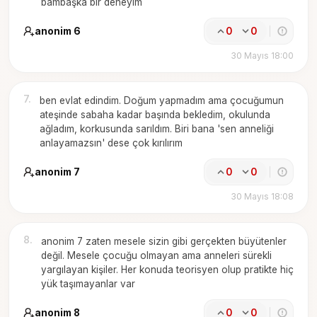
bambaşka bir deneyim
anonim 6
0
0
30 Mayıs 18:00
7
.
ben evlat edindim. Doğum yapmadım ama çocuğumun
ateşinde sabaha kadar başında bekledim, okulunda
ağladım, korkusunda sarıldım. Biri bana 'sen anneliği
anlayamazsın' dese çok kırılırım
anonim 7
0
0
30 Mayıs 18:08
8
.
anonim 7 zaten mesele sizin gibi gerçekten büyütenler
değil. Mesele çocuğu olmayan ama anneleri sürekli
yargılayan kişiler. Her konuda teorisyen olup pratikte hiç
yük taşımayanlar var
anonim 8
0
0