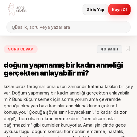
Giriş Yap
Kayıt Ol
Baslik, soru veya yazar ara
Q
SORU CEVAP
40
yanıt
doğum yapmamış bir kadın anneliği
gerçekten anlayabilir mi?
kızlar biraz tartışmalı ama uzun zamandır kafama takılan bir şey
var. Doğum yapmamış bir kadın anneliği gerçekten anlayabilir
mi? Bunu küçümsemek için sormuyorum ama çevremde
çocuğu olmayan bazı kadınlar annelik hakkında çok net
konuşuyor. 'Çocuğa şöyle sınır koyacaksın', 'o kadar da zor
değil', 'ben olsam ekran vermezdim', 'ben olsam asla
bağırmazdım' gibi cümleler kuruyorlar. Ama işin içinde gece
uykusuzluğu, doğum sonrası hormonlar, emzirme, hastalık,