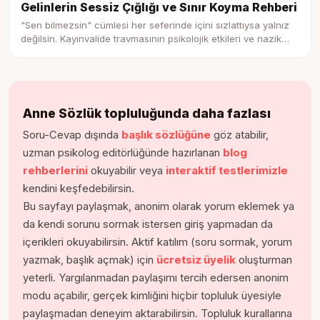
Gelinlerin Sessiz Çığlığı ve Sınır Koyma Rehberi
"Sen bilmezsin" cümlesi her seferinde içini sızlattıysa yalnız
değilsin. Kayınvalide travmasının psikolojik etkileri ve nazik
ama net sınır koyma adımları.
Anne Sözlük topluluğunda daha fazlası
Soru-Cevap dışında
başlık sözlüğüne
göz atabilir,
uzman psikolog editörlüğünde hazırlanan
blog
rehberlerini
okuyabilir veya
interaktif testlerimizle
kendini keşfedebilirsin.
Bu sayfayı paylaşmak, anonim olarak yorum eklemek ya
da kendi sorunu sormak istersen giriş yapmadan da
içerikleri okuyabilirsin. Aktif katılım (soru sormak, yorum
yazmak, başlık açmak) için
ücretsiz üyelik
oluşturman
yeterli. Yargılanmadan paylaşımı tercih edersen anonim
modu açabilir, gerçek kimliğini hiçbir topluluk üyesiyle
paylaşmadan deneyim aktarabilirsin. Topluluk kurallarına