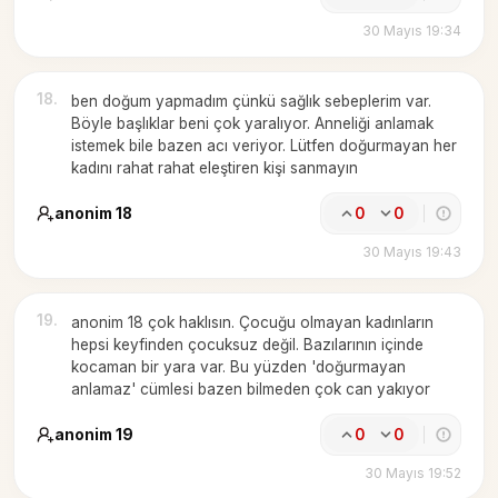
30 Mayıs 19:34
18
.
ben doğum yapmadım çünkü sağlık sebeplerim var.
Böyle başlıklar beni çok yaralıyor. Anneliği anlamak
istemek bile bazen acı veriyor. Lütfen doğurmayan her
kadını rahat rahat eleştiren kişi sanmayın
anonim 18
0
0
30 Mayıs 19:43
19
.
anonim 18 çok haklısın. Çocuğu olmayan kadınların
hepsi keyfinden çocuksuz değil. Bazılarının içinde
kocaman bir yara var. Bu yüzden 'doğurmayan
anlamaz' cümlesi bazen bilmeden çok can yakıyor
anonim 19
0
0
30 Mayıs 19:52