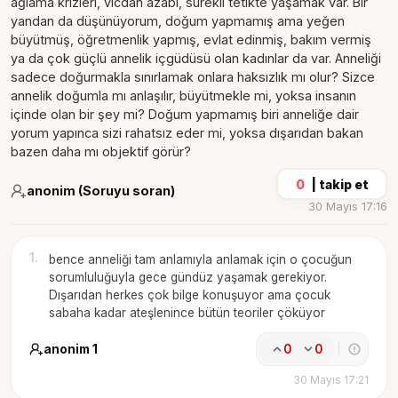
ağlama krizleri, vicdan azabı, sürekli tetikte yaşamak var. Bir
yandan da düşünüyorum, doğum yapmamış ama yeğen
büyütmüş, öğretmenlik yapmış, evlat edinmiş, bakım vermiş
ya da çok güçlü annelik içgüdüsü olan kadınlar da var. Anneliği
sadece doğurmakla sınırlamak onlara haksızlık mı olur? Sizce
annelik doğumla mı anlaşılır, büyütmekle mi, yoksa insanın
içinde olan bir şey mi? Doğum yapmamış biri anneliğe dair
yorum yapınca sizi rahatsız eder mi, yoksa dışarıdan bakan
bazen daha mı objektif görür?
0
|
takip et
anonim (Soruyu soran)
30 Mayıs 17:16
1
.
bence anneliği tam anlamıyla anlamak için o çocuğun
sorumluluğuyla gece gündüz yaşamak gerekiyor.
Dışarıdan herkes çok bilge konuşuyor ama çocuk
sabaha kadar ateşlenince bütün teoriler çöküyor
anonim 1
0
0
30 Mayıs 17:21