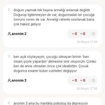
2
.
doğum yapmak tek başına anneliği anlamak değildir.
Doğurup ilgilenmeyen de var, doğurmadan bir çocuğa
ömrünü veren de var. Anneliği rahimle sınırlamak bana
çok haksız geliyor
anonim 2
0
0
30 Mayıs 17:28
3
.
ben açık söyleyeyim, çocuğu olmayan birinin 'ben
olsam şöyle yapardım' demesine sinir oluyorum. Çünkü
ben de anne olmadan önce çok idealisttim. Çocuk
doğunca insanın bütün cümleleri değişiyor
anonim 3
0
0
30 Mayıs 17:36
4
.
anonim 3 ama bu mantıkla psikolog da depresyon