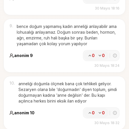
30 Mayıs 18:16
9
.
bence doğum yapmamış kadın anneliği anlayabilir ama
lohusalığı anlayamaz. Doğum sonrası beden, hormon,
ağrı, emzirme, ruh hali başka bir şey. Bunları
yaşamadan çok kolay yorum yapılıyor
anonim 9
0
0
30 Mayıs 18:24
10
.
anneliği doğumla ölçmek bana çok tehlikeli geliyor.
Sezaryen olana bile 'doğurmadın' diyen toplum, şimdi
doğurmayan kadına 'anne değilsin' der. Bu kapı
açılınca herkes birini eksik ilan ediyor
anonim 10
0
0
30 Mayıs 18:32