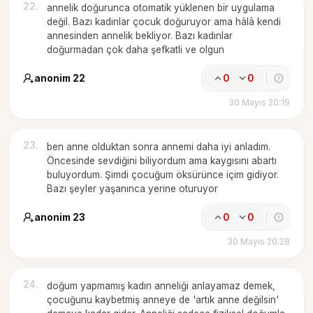
22
.
annelik doğurunca otomatik yüklenen bir uygulama
değil. Bazı kadınlar çocuk doğuruyor ama hâlâ kendi
annesinden annelik bekliyor. Bazı kadınlar
doğurmadan çok daha şefkatli ve olgun
anonim 22
0
0
30 Mayıs 20:19
23
.
ben anne olduktan sonra annemi daha iyi anladım.
Öncesinde sevdiğini biliyordum ama kaygısını abartı
buluyordum. Şimdi çocuğum öksürünce içim gidiyor.
Bazı şeyler yaşanınca yerine oturuyor
anonim 23
0
0
30 Mayıs 20:28
24
.
doğum yapmamış kadın anneliği anlayamaz demek,
çocuğunu kaybetmiş anneye de 'artık anne değilsin'