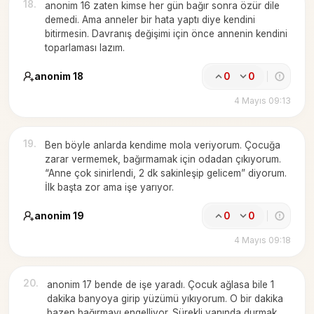
18
.
anonim 16 zaten kimse her gün bağır sonra özür dile
demedi. Ama anneler bir hata yaptı diye kendini
bitirmesin. Davranış değişimi için önce annenin kendini
toparlaması lazım.
anonim 18
0
0
4 Mayıs 09:13
19
.
Ben böyle anlarda kendime mola veriyorum. Çocuğa
zarar vermemek, bağırmamak için odadan çıkıyorum.
“Anne çok sinirlendi, 2 dk sakinleşip gelicem” diyorum.
İlk başta zor ama işe yarıyor.
anonim 19
0
0
4 Mayıs 09:18
20
.
anonim 17 bende de işe yaradı. Çocuk ağlasa bile 1
dakika banyoya girip yüzümü yıkıyorum. O bir dakika
bazen bağırmayı engelliyor. Sürekli yanında durmak