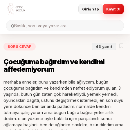
Giriş Yap
Kayıt Ol
Baslik, soru veya yazar ara
Q
SORU CEVAP
43
yanıt
Çocuğuma bağırdım ve kendimi
affedemiyorum
merhaba anneler, bunu yazarken bile ağlıycam. bugün
çocuğuma bağırdım ve kendimden nefret ediyorum şu an. 3
yaşında, bütün gün zaten çok hareketliydi. yemek yemedi,
oyuncakları dağıttı, üstünü değiştirmek istemedi, en son suyu
yere dökünce ben bir anda patladım. normalde kendimi
tutmaya çalışıyorum ama bugün bağıra bağıra yeter artık
dedim. o an yüzüme öyle baktı ki içim parçalandı. sonra
ağlamaya başladı, ben de ağladım. sarıldım, özür diledim ama