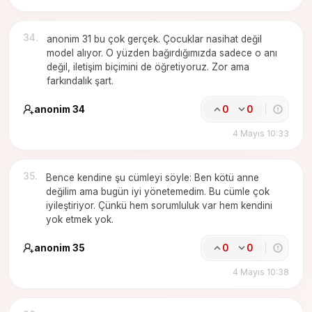
34
.
anonim 31 bu çok gerçek. Çocuklar nasihat değil
model alıyor. O yüzden bağırdığımızda sadece o anı
değil, iletişim biçimini de öğretiyoruz. Zor ama
farkındalık şart.
anonim 34
0
0
4 Mayıs 10:33
35
.
Bence kendine şu cümleyi söyle: Ben kötü anne
değilim ama bugün iyi yönetemedim. Bu cümle çok
iyileştiriyor. Çünkü hem sorumluluk var hem kendini
yok etmek yok.
anonim 35
0
0
4 Mayıs 10:38