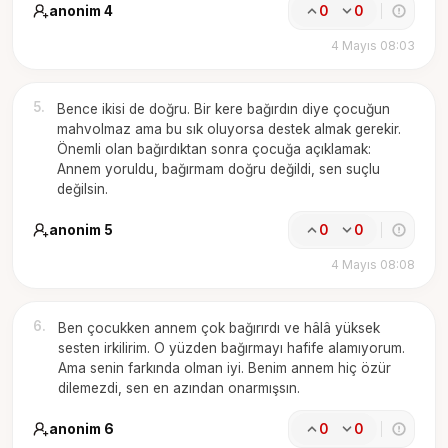
anonim 4
0
0
4 Mayıs 08:03
5
.
Bence ikisi de doğru. Bir kere bağırdın diye çocuğun
mahvolmaz ama bu sık oluyorsa destek almak gerekir.
Önemli olan bağırdıktan sonra çocuğa açıklamak:
Annem yoruldu, bağırmam doğru değildi, sen suçlu
değilsin.
anonim 5
0
0
4 Mayıs 08:08
6
.
Ben çocukken annem çok bağırırdı ve hâlâ yüksek
sesten irkilirim. O yüzden bağırmayı hafife alamıyorum.
Ama senin farkında olman iyi. Benim annem hiç özür
dilemezdi, sen en azından onarmışsın.
anonim 6
0
0