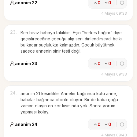
anonim 22
0
0
4 Mayıs 09:33
23
.
Ben biraz babaya takıldım. Eşin “herkes bağırır” diye
geçiştireceğine çocuğu alıp seni dinlendirseydi belki
bu kadar suçlulukta kalmazdın. Çocuk büyütmek
sadece annenin sinir testi değil.
anonim 23
0
0
4 Mayıs 09:38
24
.
anonim 21 kesinlikle. Anneler bağırınca kötü anne,
babalar bağırınca otorite oluyor. Bir de baba çoğu
zaman olayın en zor kısmında yok. Sonra yorum
yapması kolay.
anonim 24
0
0
4 Mayıs 09:43