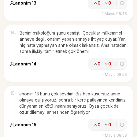
anonim 13
0
0
4 Mayıs 08:48
14
.
Benim psikoloğum şunu demişti: Çocuklar mükemmel
anneye değil, onarım yapan anneye ihtiyaç duyar. Yani
hiç hata yapmayan anne olmak imkansız. Ama hatadan
sonra ilişkiyi tamir etmek çok önemli.
anonim 14
0
0
4 Mayıs 08:53
15
.
anonim 13 bunu çok sevdim. Biz hep kusursuz anne
olmaya çalışıyoruz, sonra bir kere patlayınca kendimizi
dünyanın en kötü insanı sanıyoruz. Oysa çocuk da
özür dilemeyi annesinden öğreniyor.
anonim 15
0
0
4 Mayıs 08:58