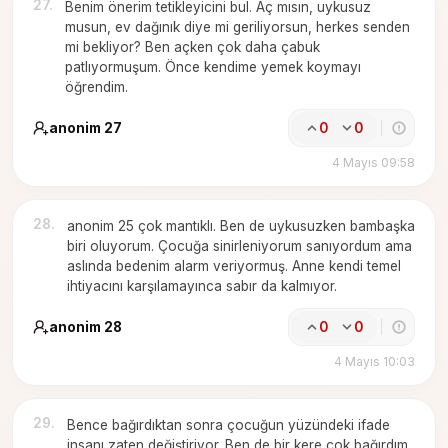
27
.
Benim önerim tetikleyicini bul. Aç mısın, uykusuz
musun, ev dağınık diye mi geriliyorsun, herkes senden
mi bekliyor? Ben açken çok daha çabuk
patlıyormuşum. Önce kendime yemek koymayı
öğrendim.
anonim 27
0
0
4 Mayıs 09:58
28
.
anonim 25 çok mantıklı. Ben de uykusuzken bambaşka
biri oluyorum. Çocuğa sinirleniyorum sanıyordum ama
aslında bedenim alarm veriyormuş. Anne kendi temel
ihtiyacını karşılamayınca sabır da kalmıyor.
anonim 28
0
0
4 Mayıs 10:03
29
.
Bence bağırdıktan sonra çocuğun yüzündeki ifade
insanı zaten değiştiriyor. Ben de bir kere çok bağırdım,