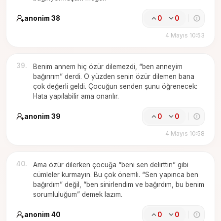
anonim 38
0
0
4 Mayıs 10:53
39
.
Benim annem hiç özür dilemezdi, “ben anneyim
bağırırım” derdi. O yüzden senin özür dilemen bana
çok değerli geldi. Çocuğun senden şunu öğrenecek:
Hata yapılabilir ama onarılır.
anonim 39
0
0
4 Mayıs 10:58
40
.
Ama özür dilerken çocuğa “beni sen delirttin” gibi
cümleler kurmayın. Bu çok önemli. “Sen yapınca ben
bağırdım” değil, “ben sinirlendim ve bağırdım, bu benim
sorumluluğum” demek lazım.
anonim 40
0
0