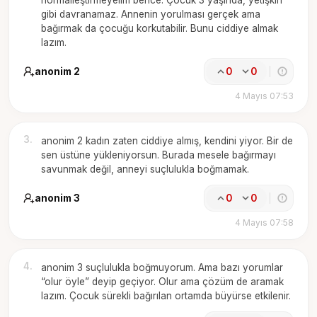
normalleştirmeyelim bence. Çocuk 3 yaşında, yetişkin
gibi davranamaz. Annenin yorulması gerçek ama
bağırmak da çocuğu korkutabilir. Bunu ciddiye almak
lazım.
anonim 2
0
0
4 Mayıs 07:53
3
.
anonim 2 kadın zaten ciddiye almış, kendini yiyor. Bir de
sen üstüne yükleniyorsun. Burada mesele bağırmayı
savunmak değil, anneyi suçlulukla boğmamak.
anonim 3
0
0
4 Mayıs 07:58
4
.
anonim 3 suçlulukla boğmuyorum. Ama bazı yorumlar
“olur öyle” deyip geçiyor. Olur ama çözüm de aramak
lazım. Çocuk sürekli bağırılan ortamda büyürse etkilenir.