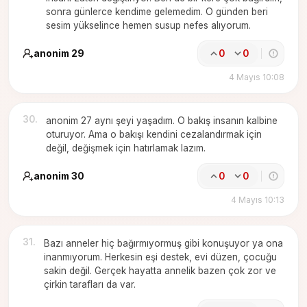
sonra günlerce kendime gelemedim. O günden beri
sesim yükselince hemen susup nefes alıyorum.
anonim 29
0
0
4 Mayıs 10:08
30
.
anonim 27 aynı şeyi yaşadım. O bakış insanın kalbine
oturuyor. Ama o bakışı kendini cezalandırmak için
değil, değişmek için hatırlamak lazım.
anonim 30
0
0
4 Mayıs 10:13
31
.
Bazı anneler hiç bağırmıyormuş gibi konuşuyor ya ona
inanmıyorum. Herkesin eşi destek, evi düzen, çocuğu
sakin değil. Gerçek hayatta annelik bazen çok zor ve
çirkin tarafları da var.