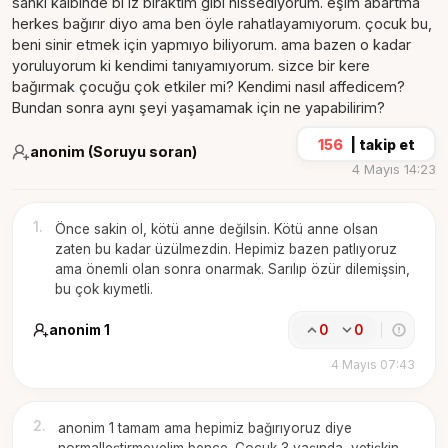
sanki kalbinde bi iz bıraktım gibi hissediyorum. eşim abartma
herkes bağırır diyo ama ben öyle rahatlayamıyorum. çocuk bu,
beni sinir etmek için yapmıyo biliyorum. ama bazen o kadar
yoruluyorum ki kendimi tanıyamıyorum. sizce bir kere
bağırmak çocuğu çok etkiler mi? Kendimi nasıl affedicem?
Bundan sonra aynı şeyi yaşamamak için ne yapabilirim?
156
|
takip et
anonim (Soruyu soran)
4 Mayıs 14:23
1
.
Önce sakin ol, kötü anne değilsin. Kötü anne olsan
zaten bu kadar üzülmezdin. Hepimiz bazen patlıyoruz
ama önemli olan sonra onarmak. Sarılıp özür dilemişsin,
bu çok kıymetli.
anonim 1
0
0
4 Mayıs 07:43
2
.
anonim 1 tamam ama hepimiz bağırıyoruz diye