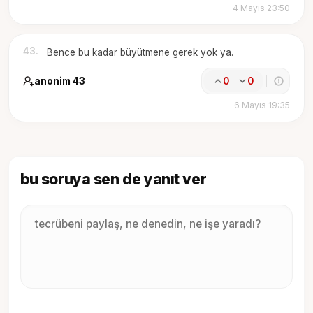
4 Mayıs 23:50
43
.
Bence bu kadar büyütmene gerek yok ya.
anonim 43
0
0
6 Mayıs 19:35
bu soruya sen de yanıt ver