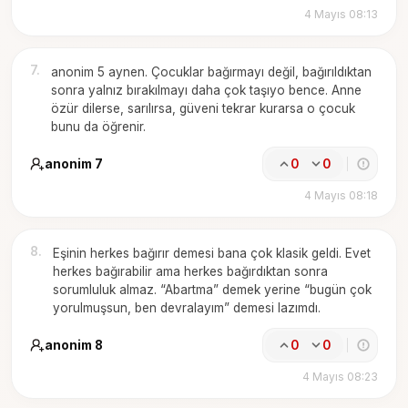
4 Mayıs 08:13
7
.
anonim 5 aynen. Çocuklar bağırmayı değil, bağırıldıktan
sonra yalnız bırakılmayı daha çok taşıyo bence. Anne
özür dilerse, sarılırsa, güveni tekrar kurarsa o çocuk
bunu da öğrenir.
anonim 7
0
0
4 Mayıs 08:18
8
.
Eşinin herkes bağırır demesi bana çok klasik geldi. Evet
herkes bağırabilir ama herkes bağırdıktan sonra
sorumluluk almaz. “Abartma” demek yerine “bugün çok
yorulmuşsun, ben devralayım” demesi lazımdı.
anonim 8
0
0
4 Mayıs 08:23