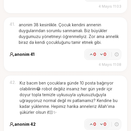
4 Mayıs 11:03
41
.
anonim 38 kesinlikle. Çocuk kendini annenin
duygularından sorumlu sanmamalı. Biz büyükler
duygumuzu yönetmeyi öğrenmeliyiz. Zor ama annelik
biraz da kendi çocukluğunu tamir etmek gibi.
anonim 41
0
0
4 Mayıs 11:08
42
.
Kız bacım ben çocuklara günde 10 posta bağırıyor
olabilirim😂 robot değiliz insanız her gün yedir içir
doyur topla temizle uykusuyla uykusuzluğuyla
uğraşıyoruz normal değil mi patlamamız? Kendine bu
kadar yüklenme. Hepimiz harika anneleriz Allah’ıma
şükürler olsun 💃🏻✨
anonim 42
0
0