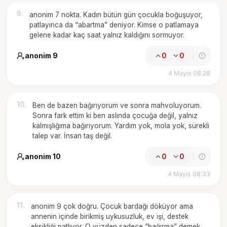
9
.
anonim 7 nokta. Kadın bütün gün çocukla boğuşuyor,
patlayınca da “abartma” deniyor. Kimse o patlamaya
gelene kadar kaç saat yalnız kaldığını sormuyor.
anonim 9
0
0
4 Mayıs 08:28
10
.
Ben de bazen bağırıyorum ve sonra mahvoluyorum.
Sonra fark ettim ki ben aslında çocuğa değil, yalnız
kalmışlığıma bağırıyorum. Yardım yok, mola yok, sürekli
talep var. İnsan taş değil.
anonim 10
0
0
4 Mayıs 08:33
11
.
anonim 9 çok doğru. Çocuk bardağı döküyor ama
annenin içinde birikmiş uykusuzluk, ev işi, destek
eksikliği patlıyor. O yüzden sadece “bağırma” demek