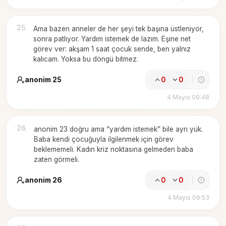
25
.
Ama bazen anneler de her şeyi tek başına üstleniyor,
sonra patlıyor. Yardım istemek de lazım. Eşine net
görev ver: akşam 1 saat çocuk sende, ben yalnız
kalıcam. Yoksa bu döngü bitmez.
anonim 25
0
0
4 Mayıs 09:48
26
.
anonim 23 doğru ama “yardım istemek” bile ayrı yük.
Baba kendi çocuğuyla ilgilenmek için görev
beklememeli. Kadın kriz noktasına gelmeden baba
zaten görmeli.
anonim 26
0
0
4 Mayıs 09:53