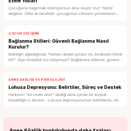
Etme Yolları
Çocuğuna bağırmak istemiyorsun ama oluyor mu? Yalnız
değilsin. Öfke iki taraflıdır: çocuğunun öfkesini yönetmenin
yolu, önce kendi öfkenle barışmaktan geçer. Beyin bilimi, işe
yarayan cümleler ve patladıktan sonra onarımın gücü bu
rehberde.
ÇOCUK GELIŞIMI
Bağlanma Stilleri: Güvenli Bağlanma Nasıl
Kurulur?
Bebeğin ağladığında "hemen alsam şımarır mı, bıraksam ihmal
mi?" diye tereddüt mü ediyorsun? Bağlanma stillerini, güvenli
bağlanmanın nasıl kurulduğunu ve her yaşta onarımın neden
mümkün olduğunu bu kapsamlı rehberde bulacaksın.
ANNE SAĞLIĞI VE PSIKOLOJISI
Lohusa Depresyonu: Belirtiler, Süreç ve Destek
Herkesin "en mutlu anın" dediği ama içinde bir boşluk
hissettiğin o dönem... Lohusa depresyonunun belirtilerini, ne
kadar sürdüğünü ve eşinden, çevrenden, kendinden ve
uzmandan alabileceğin somut desteği şefkatli bir rehberle
anlatıyoruz.
Anne Sözlük topluluğunda daha fazlası