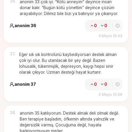
36
.
anonim 33 çok iyi. “Kötü anneyim” deyince insan
donar kalır. “Bugün kötü yönettim” deyince çözüm
arayabiliyor. Dilimiz bile bizi ya batırıyor ya çıkarıyor.
anonim 36
0
0
4 Mayıs 10:43
37
.
Eğer sık sık kontrolünü kaybediyorsan destek alman
çok iyi olur. Bu utanılacak bir şey değil. Bazen
lohusalık, tükenmişlik, depresyon, kaygı hepsi sinir
olarak çıkıyor. Uzman desteği hayat kurtarır.
anonim 37
0
0
4 Mayıs 10:48
38
.
anonim 35 katılıyorum. Destek almak deli olmak değil.
Ben terapiye başladım, öfkemin altında yalnızlık ve
değersizlik varmış. Çocuğuma değil, hayata
bağırıyormuşum meğer.