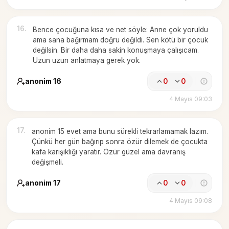
16
.
Bence çocuğuna kısa ve net söyle: Anne çok yoruldu
ama sana bağırmam doğru değildi. Sen kötü bir çocuk
değilsin. Bir daha daha sakin konuşmaya çalışıcam.
Uzun uzun anlatmaya gerek yok.
anonim 16
0
0
4 Mayıs 09:03
17
.
anonim 15 evet ama bunu sürekli tekrarlamamak lazım.
Çünkü her gün bağırıp sonra özür dilemek de çocukta
kafa karışıklığı yaratır. Özür güzel ama davranış
değişmeli.
anonim 17
0
0
4 Mayıs 09:08