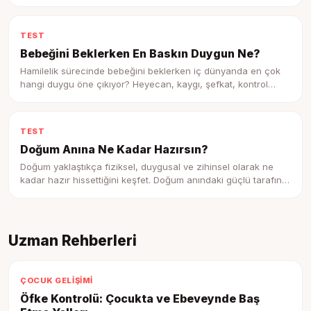
profilini keşfet.
TEST
Bebeğini Beklerken En Baskın Duygun Ne?
Hamilelik sürecinde bebeğini beklerken iç dünyanda en çok
hangi duygu öne çıkıyor? Heyecan, kaygı, şefkat, kontrol
ihtiyacı ya da belirsizlik duygunu keşfet.
TEST
Doğum Anına Ne Kadar Hazırsın?
Doğum yaklaştıkça fiziksel, duygusal ve zihinsel olarak ne
kadar hazır hissettiğini keşfet. Doğum anındaki güçlü tarafını
ve destek ihtiyacını gör.
Uzman Rehberleri
ÇOCUK GELIŞIMI
Öfke Kontrolü: Çocukta ve Ebeveynde Baş