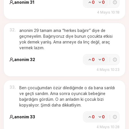
anonim 31
0
0
4 Mayıs 10:18
32
.
anonim 29 tamam ama “herkes bağırır” diye de
geçmeyelim. Bağırıyoruz diye bunun çocukta etkisi
yok demek yanlış. Ama anneye da linç değil, araç
vermek lazım.
anonim 32
0
0
4 Mayıs 10:23
33
.
Ben çocuğumdan özür dilediğimde o da bana sarıldı
ve geçti sandım. Ama sonra oyuncak bebeğine
bağırdığını gördüm. O an anladım ki çocuk bizi
kopyalıyor. Şimdi daha dikkatliyim.
anonim 33
0
0
4 Mayıs 10:28