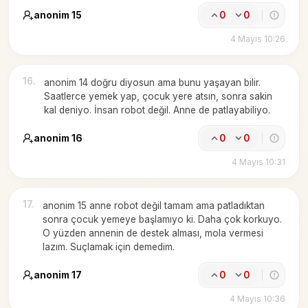
anonim 15
0
0
4 Mayıs 10:26
16
.
anonim 14 doğru diyosun ama bunu yaşayan bilir.
Saatlerce yemek yap, çocuk yere atsın, sonra sakin
kal deniyo. İnsan robot değil. Anne de patlayabiliyo.
anonim 16
0
0
4 Mayıs 10:31
17
.
anonim 15 anne robot değil tamam ama patladıktan
sonra çocuk yemeye başlamıyo ki. Daha çok korkuyo.
O yüzden annenin de destek alması, mola vermesi
lazım. Suçlamak için demedim.
anonim 17
0
0
4 Mayıs 10:36