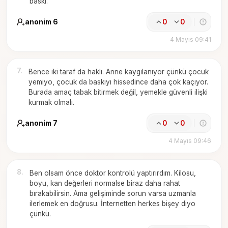
baskı.
anonim 6
0
0
4 Mayıs 09:41
7
.
Bence iki taraf da haklı. Anne kaygılanıyor çünkü çocuk
yemiyo, çocuk da baskıyı hissedince daha çok kaçıyor.
Burada amaç tabak bitirmek değil, yemekle güvenli ilişki
kurmak olmalı.
anonim 7
0
0
4 Mayıs 09:46
8
.
Ben olsam önce doktor kontrolü yaptırırdım. Kilosu,
boyu, kan değerleri normalse biraz daha rahat
bırakabilirsin. Ama gelişiminde sorun varsa uzmanla
ilerlemek en doğrusu. İnternetten herkes bişey diyo
çünkü.