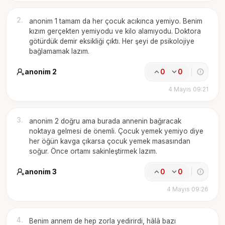
2
.
anonim 1 tamam da her çocuk acıkınca yemiyo. Benim
kızım gerçekten yemiyodu ve kilo alamıyodu. Doktora
götürdük demir eksikliği çıktı. Her şeyi de psikolojiye
bağlamamak lazım.
anonim 2
0
0
4 Mayıs 09:21
3
.
anonim 2 doğru ama burada annenin bağıracak
noktaya gelmesi de önemli. Çocuk yemek yemiyo diye
her öğün kavga çıkarsa çocuk yemek masasından
soğur. Önce ortamı sakinleştirmek lazım.
anonim 3
0
0
4 Mayıs 09:26
4
.
Benim annem de hep zorla yedirirdi, hâlâ bazı