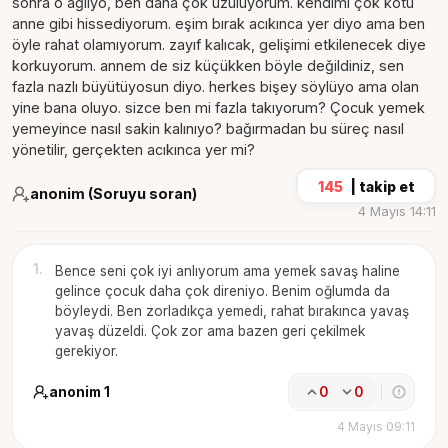
sonra o ağlıyo, ben daha çok üzülüyorum. kendimi çok kötü
anne gibi hissediyorum. eşim bırak acıkınca yer diyo ama ben
öyle rahat olamıyorum. zayıf kalıcak, gelişimi etkilenecek diye
korkuyorum. annem de siz küçükken böyle değildiniz, sen
fazla nazlı büyütüyosun diyo. herkes bişey söylüyo ama olan
yine bana oluyo. sizce ben mi fazla takıyorum? Çocuk yemek
yemeyince nasıl sakin kalınıyo? bağırmadan bu süreç nasıl
yönetilir, gerçekten acıkınca yer mi?
145
|
takip et
anonim (Soruyu soran)
4 Mayıs 14:11
1
.
Bence seni çok iyi anlıyorum ama yemek savaş haline
gelince çocuk daha çok direniyo. Benim oğlumda da
böyleydi. Ben zorladıkça yemedi, rahat bırakınca yavaş
yavaş düzeldi. Çok zor ama bazen geri çekilmek
gerekiyor.
anonim 1
0
0
4 Mayıs 09:11