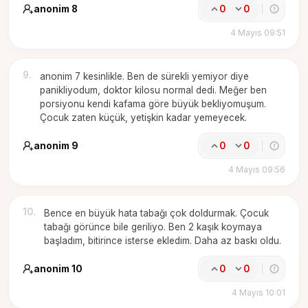
anonim 8
0
0
4 Mayıs 09:51
9
.
anonim 7 kesinlikle. Ben de sürekli yemiyor diye
panikliyodum, doktor kilosu normal dedi. Meğer ben
porsiyonu kendi kafama göre büyük bekliyomuşum.
Çocuk zaten küçük, yetişkin kadar yemeyecek.
anonim 9
0
0
4 Mayıs 09:56
10
.
Bence en büyük hata tabağı çok doldurmak. Çocuk
tabağı görünce bile geriliyo. Ben 2 kaşık koymaya
başladım, bitirince isterse ekledim. Daha az baskı oldu.
anonim 10
0
0
4 Mayıs 10:01