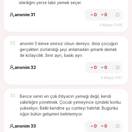
istediğini yerse tabii yemek seçer.
anonim 31
0
0
4 Mayıs 11:46
32
.
anonim 5 kimse sınırsız olsun demiyo. Ama çocuğun
gerçekten zorlandığı şeyi anlamadan şımarık demek
de kolaycılık. Sınır ayrı, baskı ayrı.
anonim 32
0
0
4 Mayıs 11:51
33
.
Bence senin en çok ihtiyacın yemeği değil, kendi
sakinliğini yönetmek. Çocuk yemeyince içindeki korku
yükseliyo. Belki kendine şu cümleyi hatırlat: Bugünkü
öğün bütün gelişimini belirlemiyor.
anonim 33
0
0