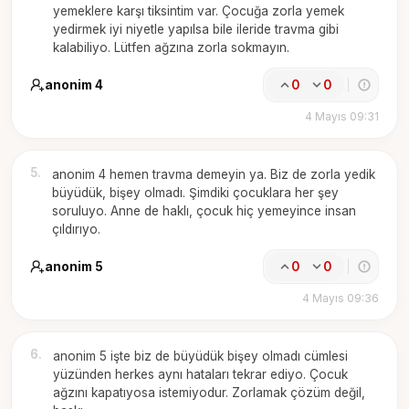
yemeklere karşı tiksintim var. Çocuğa zorla yemek
yedirmek iyi niyetle yapılsa bile ileride travma gibi
kalabiliyo. Lütfen ağzına zorla sokmayın.
anonim 4
0
0
4 Mayıs 09:31
5
.
anonim 4 hemen travma demeyin ya. Biz de zorla yedik
büyüdük, bişey olmadı. Şimdiki çocuklara her şey
soruluyo. Anne de haklı, çocuk hiç yemeyince insan
çıldırıyo.
anonim 5
0
0
4 Mayıs 09:36
6
.
anonim 5 işte biz de büyüdük bişey olmadı cümlesi
yüzünden herkes aynı hataları tekrar ediyo. Çocuk
ağzını kapatıyosa istemiyodur. Zorlamak çözüm değil,