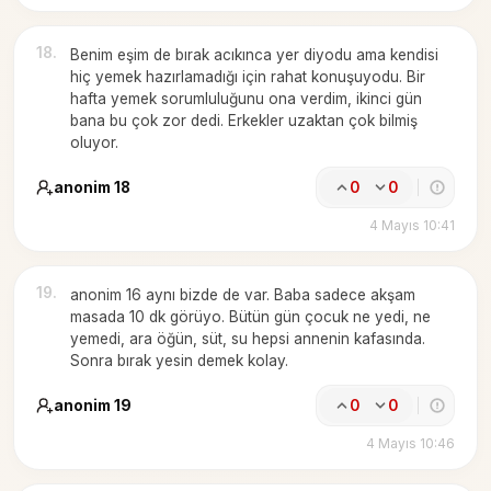
18
.
Benim eşim de bırak acıkınca yer diyodu ama kendisi
hiç yemek hazırlamadığı için rahat konuşuyodu. Bir
hafta yemek sorumluluğunu ona verdim, ikinci gün
bana bu çok zor dedi. Erkekler uzaktan çok bilmiş
oluyor.
anonim 18
0
0
4 Mayıs 10:41
19
.
anonim 16 aynı bizde de var. Baba sadece akşam
masada 10 dk görüyo. Bütün gün çocuk ne yedi, ne
yemedi, ara öğün, süt, su hepsi annenin kafasında.
Sonra bırak yesin demek kolay.
anonim 19
0
0
4 Mayıs 10:46