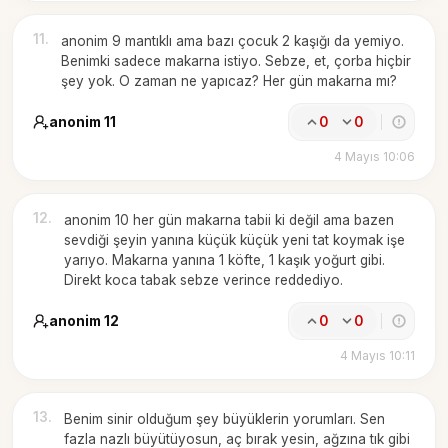
11
.
anonim 9 mantıklı ama bazı çocuk 2 kaşığı da yemiyo.
Benimki sadece makarna istiyo. Sebze, et, çorba hiçbir
şey yok. O zaman ne yapıcaz? Her gün makarna mı?
anonim 11
0
0
4 Mayıs 10:06
12
.
anonim 10 her gün makarna tabii ki değil ama bazen
sevdiği şeyin yanına küçük küçük yeni tat koymak işe
yarıyo. Makarna yanına 1 köfte, 1 kaşık yoğurt gibi.
Direkt koca tabak sebze verince reddediyo.
anonim 12
0
0
4 Mayıs 10:11
13
.
Benim sinir olduğum şey büyüklerin yorumları. Sen
fazla nazlı büyütüyosun, aç bırak yesin, ağzına tık gibi