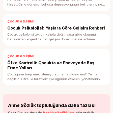
hissettiğin o dönem... Lohusa depresyonunun belirtilerini, ne
kadar sürdüğünü ve eşinden, çevrenden, kendinden ve
uzmandan alabileceğin somut desteği şefkatli bir rehberle
anlatıyoruz.
ÇOCUK GELIŞIMI
Çocuk Psikolojisi: Yaşlara Göre Gelişim Rehberi
Çocuk psikolojisi tek bir kalıpla değil, yaşa göre okunmalı.
Bebeklikten ergenliğe her gelişim döneminin ne anlama
geldiğini, çocuğunuzun beyninde neyin döndüğünü ve ne
zaman uzmana gitmeniz gerektiğini anlatan kapsamlı bir yol
haritası.
ÇOCUK GELIŞIMI
Öfke Kontrolü: Çocukta ve Ebeveynde Baş
Etme Yolları
Çocuğuna bağırmak istemiyorsun ama oluyor mu? Yalnız
değilsin. Öfke iki taraflıdır: çocuğunun öfkesini yönetmenin
yolu, önce kendi öfkenle barışmaktan geçer. Beyin bilimi, işe
yarayan cümleler ve patladıktan sonra onarımın gücü bu
rehberde.
Anne Sözlük topluluğunda daha fazlası
Soru-Cevap dışında
başlık sözlüğüne
göz atabilir,