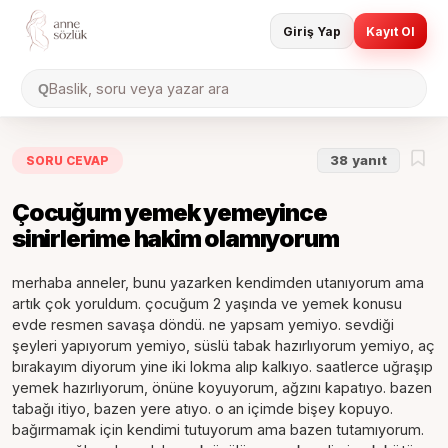
Giriş Yap
Kayıt Ol
Baslik, soru veya yazar ara
Q
SORU CEVAP
38
yanıt
Çocuğum yemek yemeyince
sinirlerime hakim olamıyorum
merhaba anneler, bunu yazarken kendimden utanıyorum ama
artık çok yoruldum. çocuğum 2 yaşında ve yemek konusu
evde resmen savaşa döndü. ne yapsam yemiyo. sevdiği
şeyleri yapıyorum yemiyo, süslü tabak hazırlıyorum yemiyo, aç
bırakayım diyorum yine iki lokma alıp kalkıyo. saatlerce uğraşıp
yemek hazırlıyorum, önüne koyuyorum, ağzını kapatıyo. bazen
tabağı itiyo, bazen yere atıyo. o an içimde bişey kopuyo.
bağırmamak için kendimi tutuyorum ama bazen tutamıyorum.