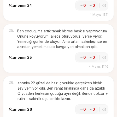
anonim 24
0
0
4 Mayıs 11:11
25
.
Ben çocuğuma artık tabak bitirme baskısı yapmıyorum.
Önüne koyuyorum, ailece oturuyoruz, yerse yiyor.
Yemediği günler de oluyor. Ama ortam sakinleşince en
azından yemek masası kavga yeri olmaktan çıktı.
anonim 25
0
0
4 Mayıs 11:16
26
.
anonim 22 güzel de bazı çocuklar gerçekten hiçbir
şey yemiyor gibi. Ben rahat bırakınca daha da azaldı.
O yüzden herkesin çocuğu aynı değil. Bence doktor +
rutin + sakinlik üçü birlikte lazım.
anonim 26
0
0