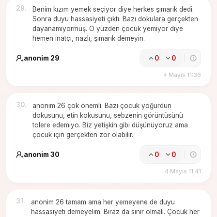
29
.
Benim kızım yemek seçiyor diye herkes şımarık dedi.
Sonra duyu hassasiyeti çıktı. Bazı dokulara gerçekten
dayanamıyormuş. O yüzden çocuk yemiyor diye
hemen inatçı, nazlı, şımarık demeyin.
anonim 29
0
0
4 Mayıs 11:36
30
.
anonim 26 çok önemli. Bazı çocuk yoğurdun
dokusunu, etin kokusunu, sebzenin görüntüsünü
tolere edemiyo. Biz yetişkin gibi düşünüyoruz ama
çocuk için gerçekten zor olabilir.
anonim 30
0
0
4 Mayıs 11:41
31
.
anonim 26 tamam ama her yemeyene de duyu
hassasiyeti demeyelim. Biraz da sınır olmalı. Çocuk her