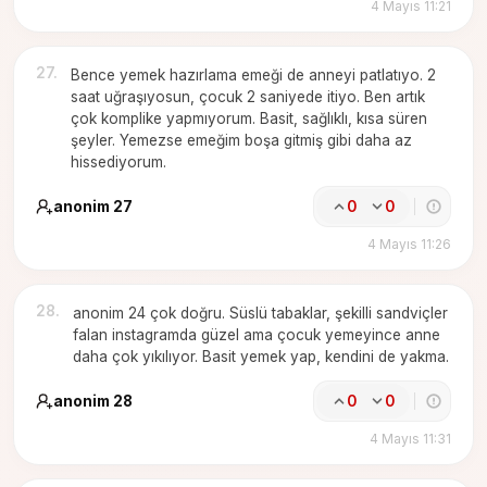
4 Mayıs 11:21
27
.
Bence yemek hazırlama emeği de anneyi patlatıyo. 2
saat uğraşıyosun, çocuk 2 saniyede itiyo. Ben artık
çok komplike yapmıyorum. Basit, sağlıklı, kısa süren
şeyler. Yemezse emeğim boşa gitmiş gibi daha az
hissediyorum.
anonim 27
0
0
4 Mayıs 11:26
28
.
anonim 24 çok doğru. Süslü tabaklar, şekilli sandviçler
falan instagramda güzel ama çocuk yemeyince anne
daha çok yıkılıyor. Basit yemek yap, kendini de yakma.
anonim 28
0
0
4 Mayıs 11:31