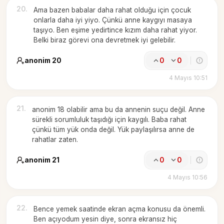
20
.
Ama bazen babalar daha rahat olduğu için çocuk
onlarla daha iyi yiyo. Çünkü anne kaygıyı masaya
taşıyo. Ben eşime yedirtince kızım daha rahat yiyor.
Belki biraz görevi ona devretmek iyi gelebilir.
anonim 20
0
0
4 Mayıs 10:51
21
.
anonim 18 olabilir ama bu da annenin suçu değil. Anne
sürekli sorumluluk taşıdığı için kaygılı. Baba rahat
çünkü tüm yük onda değil. Yük paylaşılırsa anne de
rahatlar zaten.
anonim 21
0
0
4 Mayıs 10:56
22
.
Bence yemek saatinde ekran açma konusu da önemli.
Ben açıyodum yesin diye, sonra ekransız hiç