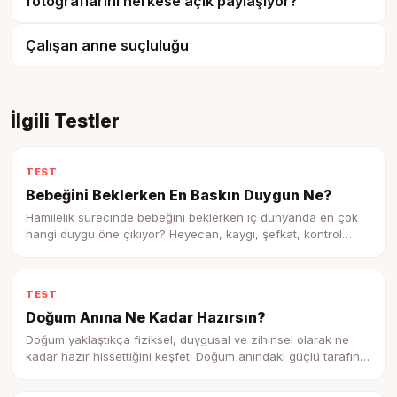
fotoğraflarını herkese açık paylaşıyor?
Çalışan anne suçluluğu
İlgili Testler
TEST
Bebeğini Beklerken En Baskın Duygun Ne?
Hamilelik sürecinde bebeğini beklerken iç dünyanda en çok
hangi duygu öne çıkıyor? Heyecan, kaygı, şefkat, kontrol
ihtiyacı ya da belirsizlik duygunu keşfet.
TEST
Doğum Anına Ne Kadar Hazırsın?
Doğum yaklaştıkça fiziksel, duygusal ve zihinsel olarak ne
kadar hazır hissettiğini keşfet. Doğum anındaki güçlü tarafını
ve destek ihtiyacını gör.