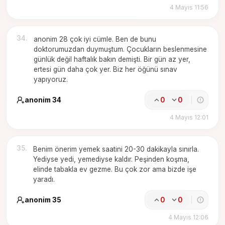
4 Mayıs 11:56
34
.
anonim 28 çok iyi cümle. Ben de bunu
doktorumuzdan duymuştum. Çocukların beslenmesine
günlük değil haftalık bakın demişti. Bir gün az yer,
ertesi gün daha çok yer. Biz her öğünü sınav
yapıyoruz.
anonim 34
0
0
4 Mayıs 12:01
35
.
Benim önerim yemek saatini 20-30 dakikayla sınırla.
Yediyse yedi, yemediyse kaldır. Peşinden koşma,
elinde tabakla ev gezme. Bu çok zor ama bizde işe
yaradı.
anonim 35
0
0
4 Mayıs 12:06