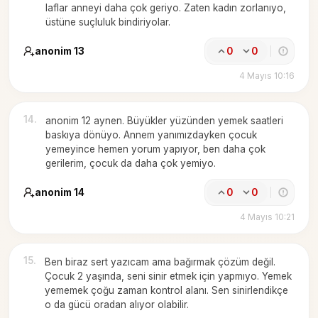
laflar anneyi daha çok geriyo. Zaten kadın zorlanıyo,
üstüne suçluluk bindiriyolar.
anonim 13
0
0
4 Mayıs 10:16
14
.
anonim 12 aynen. Büyükler yüzünden yemek saatleri
baskıya dönüyo. Annem yanımızdayken çocuk
yemeyince hemen yorum yapıyor, ben daha çok
gerilerim, çocuk da daha çok yemiyo.
anonim 14
0
0
4 Mayıs 10:21
15
.
Ben biraz sert yazıcam ama bağırmak çözüm değil.
Çocuk 2 yaşında, seni sinir etmek için yapmıyo. Yemek
yememek çoğu zaman kontrol alanı. Sen sinirlendikçe
o da gücü oradan alıyor olabilir.