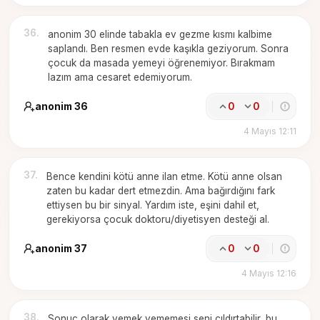
36
.
anonim 30 elinde tabakla ev gezme kısmı kalbime
saplandı. Ben resmen evde kaşıkla geziyorum. Sonra
çocuk da masada yemeyi öğrenemiyor. Bırakmam
lazım ama cesaret edemiyorum.
anonim 36
0
0
4 Mayıs 12:11
37
.
Bence kendini kötü anne ilan etme. Kötü anne olsan
zaten bu kadar dert etmezdin. Ama bağırdığını fark
ettiysen bu bir sinyal. Yardım iste, eşini dahil et,
gerekiyorsa çocuk doktoru/diyetisyen desteği al.
anonim 37
0
0
4 Mayıs 12:16
38
.
Sonuç olarak yemek yememesi seni çıldırtabilir, bu