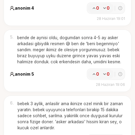
anonim 4
0
0
28 Haziran 19:01
5
.
bende de aynisi oldu, dogumdan sonra 4-5 ay asker
arkadasi gibiydik resmen 😅 ben de 'beni begenmiyo'
sandim. meger ikimiz de olesiye yorgunmusuz. bebek
biraz buyuyup uyku duzene girince yavas yavas eski
halimize donduk. cok erkendesin daha, umidini kesme.
anonim 5
0
0
28 Haziran 19:06
6
.
bebek 3 aylik, anlasilir ama ikinize ozel minik bir zaman
yaratin. bebek uyuyunca telefonlari birakip 15 dakika
sadece sohbet, sarilma. yakinlik once duygusal kurulur
sonra fizige doner. 'asker arkadasi' hissini kiran sey, o
kucuk ozel anlardir.