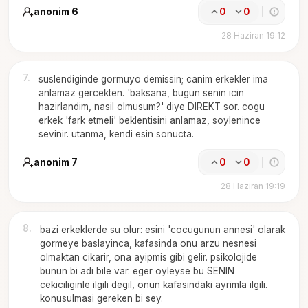
anonim 6
0
0
28 Haziran 19:12
7
.
suslendiginde gormuyo demissin; canim erkekler ima
anlamaz gercekten. 'baksana, bugun senin icin
hazirlandim, nasil olmusum?' diye DIREKT sor. cogu
erkek 'fark etmeli' beklentisini anlamaz, soylenince
sevinir. utanma, kendi esin sonucta.
anonim 7
0
0
28 Haziran 19:19
8
.
bazi erkeklerde su olur: esini 'cocugunun annesi' olarak
gormeye baslayinca, kafasinda onu arzu nesnesi
olmaktan cikarir, ona ayipmis gibi gelir. psikolojide
bunun bi adi bile var. eger oyleyse bu SENIN
cekiciliginle ilgili degil, onun kafasindaki ayrimla ilgili.
konusulmasi gereken bi sey.