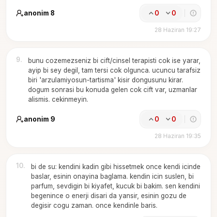
anonim 8
0
0
28 Haziran 19:27
9
.
bunu cozemezseniz bi cift/cinsel terapisti cok ise yarar,
ayip bi sey degil, tam tersi cok olgunca. ucuncu tarafsiz
biri 'arzulamiyosun-tartisma' kisir dongusunu kirar.
dogum sonrasi bu konuda gelen cok cift var, uzmanlar
alismis. cekinmeyin.
anonim 9
0
0
28 Haziran 19:35
10
.
bi de su: kendini kadin gibi hissetmek once kendi icinde
baslar, esinin onayina baglama. kendin icin suslen, bi
parfum, sevdigin bi kiyafet, kucuk bi bakim. sen kendini
begenince o enerji disari da yansir, esinin gozu de
degisir cogu zaman. once kendinle baris.