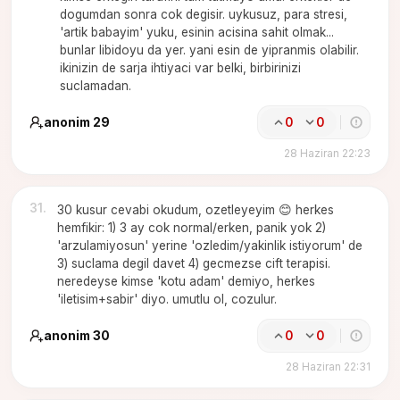
dogumdan sonra cok degisir. uykusuz, para stresi,
'artik babayim' yuku, esinin acisina sahit olmak...
bunlar libidoyu da yer. yani esin de yipranmis olabilir.
ikinizin de sarja ihtiyaci var belki, birbirinizi
suclamadan.
anonim 29
0
0
28 Haziran 22:23
31
.
30 kusur cevabi okudum, ozetleyeyim 😊 herkes
hemfikir: 1) 3 ay cok normal/erken, panik yok 2)
'arzulamiyosun' yerine 'ozledim/yakinlik istiyorum' de
3) suclama degil davet 4) gecmezse cift terapisi.
neredeyse kimse 'kotu adam' demiyo, herkes
'iletisim+sabir' diyo. umutlu ol, cozulur.
anonim 30
0
0
28 Haziran 22:31