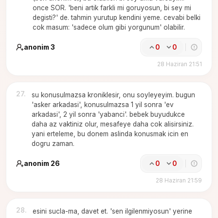
once SOR. 'beni artik farkli mi goruyosun, bi sey mi
degisti?' de. tahmin yurutup kendini yeme. cevabi belki
cok masum: 'sadece olum gibi yorgunum' olabilir.
anonim 3
0
0
28 Haziran 21:51
27
.
su konusulmazsa kroniklesir, onu soyleyeyim. bugun
'asker arkadasi', konusulmazsa 1 yil sonra 'ev
arkadasi', 2 yil sonra 'yabanci'. bebek buyudukce
daha az vaktiniz olur, mesafeye daha cok alisirsiniz.
yani erteleme, bu donem aslinda konusmak icin en
dogru zaman.
anonim 26
0
0
28 Haziran 21:59
28
.
esini sucla-ma, davet et. 'sen ilgilenmiyosun' yerine