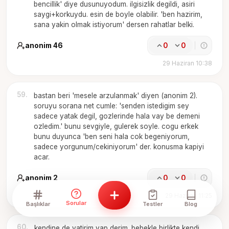
bencillik' diye dusunuyodum. ilgisizlik degildi, asiri
saygi+korkuydu. esin de boyle olabilir. 'ben hazirim,
sana yakin olmak istiyorum' dersen rahatlar belki.
anonim 46
0
0
29 Haziran 10:38
59
.
bastan beri 'mesele arzulanmak' diyen (anonim 2).
soruyu sorana net cumle: 'senden istedigim sey
sadece yatak degil, gozlerinde hala vay be demeni
ozledim.' bunu sevgiyle, gulerek soyle. cogu erkek
bunu duyunca 'ben seni hala cok begeniyorum,
sadece yorgunum/cekiniyorum' der. konusma kapiyi
acar.
anonim 2
0
0
29 Haziran 11:25
Sorular
Başlıklar
Testler
Blog
60
.
kendine de yatirim yap derim. bebekle birlikte kendi