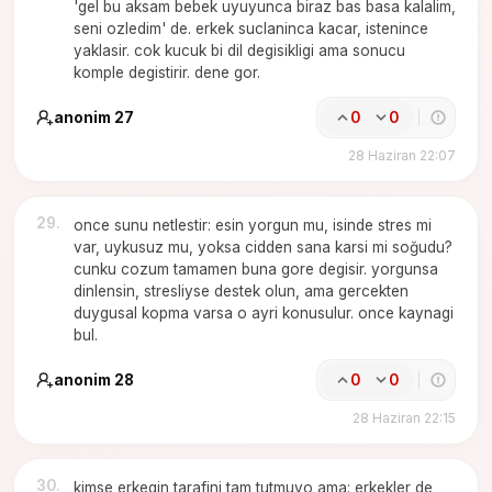
'gel bu aksam bebek uyuyunca biraz bas basa kalalim,
seni ozledim' de. erkek suclaninca kacar, istenince
yaklasir. cok kucuk bi dil degisikligi ama sonucu
komple degistirir. dene gor.
anonim 27
0
0
28 Haziran 22:07
29
.
once sunu netlestir: esin yorgun mu, isinde stres mi
var, uykusuz mu, yoksa cidden sana karsi mi soğudu?
cunku cozum tamamen buna gore degisir. yorgunsa
dinlensin, stresliyse destek olun, ama gercekten
duygusal kopma varsa o ayri konusulur. once kaynagi
bul.
anonim 28
0
0
28 Haziran 22:15
30
.
kimse erkegin tarafini tam tutmuyo ama: erkekler de