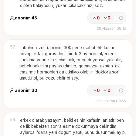
dipten bakiyosun, yukari cikacaksiniz, soz.
anonim 45
0
0
29 Haziran 09:15
57
.
sabahin ozeti (anonim 30): gece+sabah 55 kusur
cevap. ortak gorus degismedi: 3 ay normal/erken,
suclama yerine 'ozledim' dili, once duygusal yakinlik,
bebek bakimini paylas+dinlen, gecmezse uzman. ek:
emzirme hormonlari da etkiliyo olabilir (doktora sor).
umutlu ol, bu cozulebilir bi sey.
anonim 30
0
0
29 Haziran 09:55
58
.
erkek olarak yazayim, belki esinin kafasini anlatir: ben
de ilk bebekten sonra esime dokunmaya cekindim
aylarca. 'daha yeni dogum yapti, bunu dusunmek ayip,