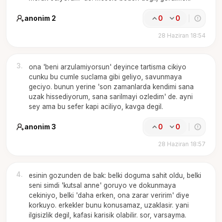
anonim 2
0
0
28 Haziran 18:54
3
.
ona 'beni arzulamiyorsun' deyince tartisma cikiyo
cunku bu cumle suclama gibi geliyo, savunmaya
geciyo. bunun yerine 'son zamanlarda kendimi sana
uzak hissediyorum, sana sarilmayi ozledim' de. ayni
sey ama bu sefer kapi aciliyo, kavga degil.
anonim 3
0
0
28 Haziran 18:57
4
.
esinin gozunden de bak: belki doguma sahit oldu, belki
seni simdi 'kutsal anne' goruyo ve dokunmaya
cekiniyo, belki 'daha erken, ona zarar veririm' diye
korkuyo. erkekler bunu konusamaz, uzaklasir. yani
ilgisizlik degil, kafasi karisik olabilir. sor, varsayma.