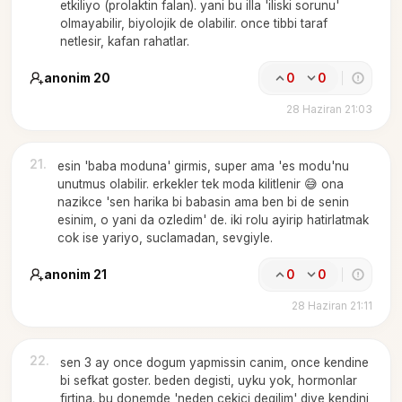
etkiliyo (prolaktin falan). yani bu illa 'iliski sorunu'
olmayabilir, biyolojik de olabilir. once tibbi taraf
netlesir, kafan rahatlar.
anonim 20
0
0
28 Haziran 21:03
21
.
esin 'baba moduna' girmis, super ama 'es modu'nu
unutmus olabilir. erkekler tek moda kilitlenir 😅 ona
nazikce 'sen harika bi babasin ama ben bi de senin
esinim, o yani da ozledim' de. iki rolu ayirip hatirlatmak
cok ise yariyo, suclamadan, sevgiyle.
anonim 21
0
0
28 Haziran 21:11
22
.
sen 3 ay once dogum yapmissin canim, once kendine
bi sefkat goster. beden degisti, uyku yok, hormonlar
firtina. bu donemde 'neden cekici degilim' diye kendini