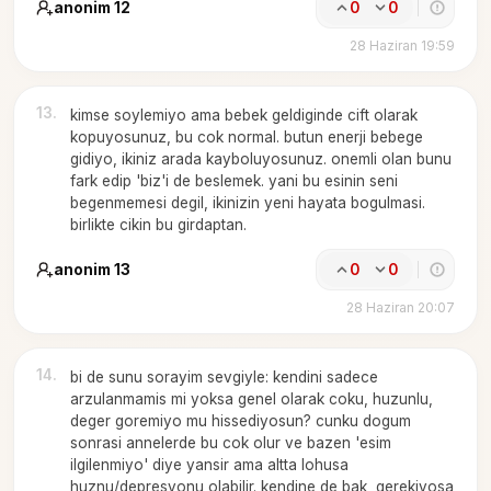
anonim 12
0
0
28 Haziran 19:59
13
.
kimse soylemiyo ama bebek geldiginde cift olarak
kopuyosunuz, bu cok normal. butun enerji bebege
gidiyo, ikiniz arada kayboluyosunuz. onemli olan bunu
fark edip 'biz'i de beslemek. yani bu esinin seni
begenmemesi degil, ikinizin yeni hayata bogulmasi.
birlikte cikin bu girdaptan.
anonim 13
0
0
28 Haziran 20:07
14
.
bi de sunu sorayim sevgiyle: kendini sadece
arzulanmamis mi yoksa genel olarak coku, huzunlu,
deger goremiyo mu hissediyosun? cunku dogum
sonrasi annelerde bu cok olur ve bazen 'esim
ilgilenmiyo' diye yansir ama altta lohusa
huznu/depresyonu olabilir. kendine de bak, gerekiyosa