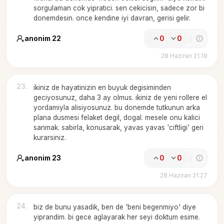
sorgulaman cok yipratici. sen cekicisin, sadece zor bi
donemdesin. once kendine iyi davran, gerisi gelir.
anonim 22
0
0
28 Haziran 21:19
23
.
ikiniz de hayatinizin en buyuk degisiminden
geciyosunuz, daha 3 ay olmus. ikiniz de yeni rollere el
yordamiyla alisiyosunuz. bu donemde tutkunun arka
plana dusmesi felaket degil, dogal. mesele onu kalici
sanmak. sabirla, konusarak, yavas yavas 'ciftligi' geri
kurarsiniz.
anonim 23
0
0
28 Haziran 21:27
24
.
biz de bunu yasadik, ben de 'beni begenmiyo' diye
yiprandim. bi gece aglayarak her seyi doktum esime.