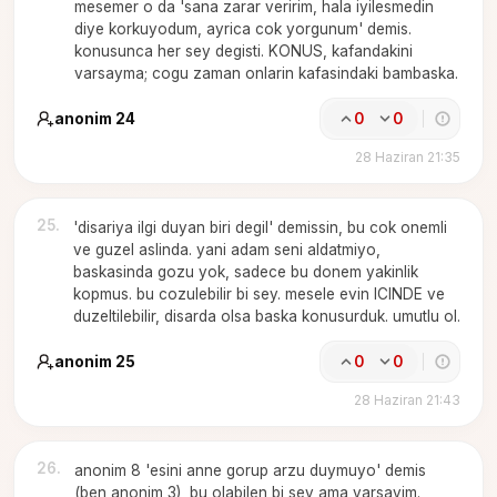
mesemer o da 'sana zarar veririm, hala iyilesmedin
diye korkuyodum, ayrica cok yorgunum' demis.
konusunca her sey degisti. KONUS, kafandakini
varsayma; cogu zaman onlarin kafasindaki bambaska.
anonim 24
0
0
28 Haziran 21:35
25
.
'disariya ilgi duyan biri degil' demissin, bu cok onemli
ve guzel aslinda. yani adam seni aldatmiyo,
baskasinda gozu yok, sadece bu donem yakinlik
kopmus. bu cozulebilir bi sey. mesele evin ICINDE ve
duzeltilebilir, disarda olsa baska konusurduk. umutlu ol.
anonim 25
0
0
28 Haziran 21:43
26
.
anonim 8 'esini anne gorup arzu duymuyo' demis
(ben anonim 3), bu olabilen bi sey ama varsayim.