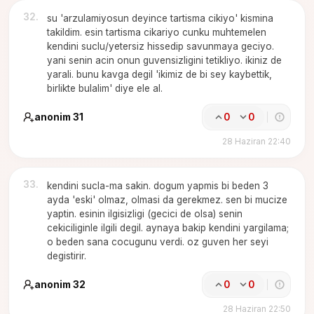
32
.
su 'arzulamiyosun deyince tartisma cikiyo' kismina
takildim. esin tartisma cikariyo cunku muhtemelen
kendini suclu/yetersiz hissedip savunmaya geciyo.
yani senin acin onun guvensizligini tetikliyo. ikiniz de
yarali. bunu kavga degil 'ikimiz de bi sey kaybettik,
birlikte bulalim' diye ele al.
anonim 31
0
0
28 Haziran 22:40
33
.
kendini sucla-ma sakin. dogum yapmis bi beden 3
ayda 'eski' olmaz, olmasi da gerekmez. sen bi mucize
yaptin. esinin ilgisizligi (gecici de olsa) senin
cekiciliginle ilgili degil. aynaya bakip kendini yargilama;
o beden sana cocugunu verdi. oz guven her seyi
degistirir.
anonim 32
0
0
28 Haziran 22:50