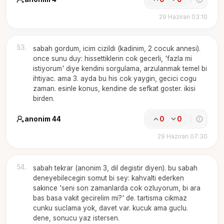
29 Haziran 03:10
53
.
sabah gordum, icim cizildi (kadinim, 2 cocuk annesi).
once sunu duy: hissettiklerin cok gecerli, 'fazla mi
istiyorum' diye kendini sorgulama, arzulanmak temel bi
ihtiyac. ama 3. ayda bu his cok yaygin, gecici cogu
zaman. esinle konus, kendine de sefkat goster. ikisi
birden.
anonim 44
0
0
29 Haziran 07:30
54
.
sabah tekrar (anonim 3, dil degistir diyen). bu sabah
deneyebilecegin somut bi sey: kahvalti ederken
sakince 'seni son zamanlarda cok ozluyorum, bi ara
bas basa vakit gecirelim mi?' de. tartisma cikmaz
cunku suclama yok, davet var. kucuk ama guclu.
dene, sonucu yaz istersen.