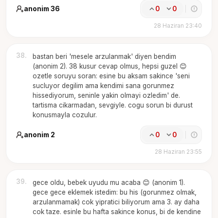
anonim 36
0
0
28 Haziran 23:40
38
.
bastan beri 'mesele arzulanmak' diyen bendim
(anonim 2). 38 kusur cevap olmus, hepsi guzel 😊
ozetle soruyu soran: esine bu aksam sakince 'seni
sucluyor degilim ama kendimi sana gorunmez
hissediyorum, seninle yakin olmayi ozledim' de.
tartisma cikarmadan, sevgiyle. cogu sorun bi durust
konusmayla cozulur.
anonim 2
0
0
28 Haziran 23:55
39
.
gece oldu, bebek uyudu mu acaba 😊 (anonim 1).
gece gece eklemek istedim: bu his (gorunmez olmak,
arzulanmamak) cok yipratici biliyorum ama 3. ay daha
cok taze. esinle bu hafta sakince konus, bi de kendine