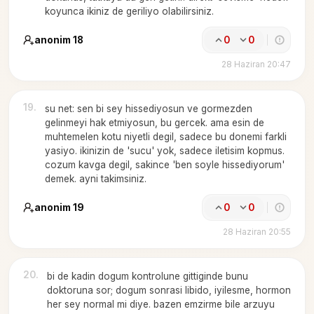
koyunca ikiniz de geriliyo olabilirsiniz.
anonim 18
0
0
28 Haziran 20:47
19
.
su net: sen bi sey hissediyosun ve gormezden
gelinmeyi hak etmiyosun, bu gercek. ama esin de
muhtemelen kotu niyetli degil, sadece bu donemi farkli
yasiyo. ikinizin de 'sucu' yok, sadece iletisim kopmus.
cozum kavga degil, sakince 'ben soyle hissediyorum'
demek. ayni takimsiniz.
anonim 19
0
0
28 Haziran 20:55
20
.
bi de kadin dogum kontrolune gittiginde bunu
doktoruna sor; dogum sonrasi libido, iyilesme, hormon
her sey normal mi diye. bazen emzirme bile arzuyu