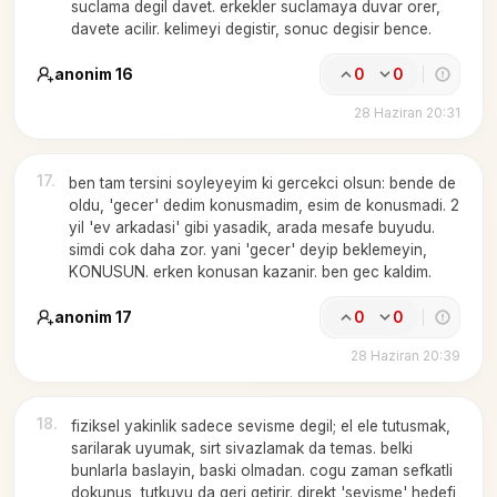
suclama degil davet. erkekler suclamaya duvar orer,
davete acilir. kelimeyi degistir, sonuc degisir bence.
anonim 16
0
0
28 Haziran 20:31
17
.
ben tam tersini soyleyeyim ki gercekci olsun: bende de
oldu, 'gecer' dedim konusmadim, esim de konusmadi. 2
yil 'ev arkadasi' gibi yasadik, arada mesafe buyudu.
simdi cok daha zor. yani 'gecer' deyip beklemeyin,
KONUSUN. erken konusan kazanir. ben gec kaldim.
anonim 17
0
0
28 Haziran 20:39
18
.
fiziksel yakinlik sadece sevisme degil; el ele tutusmak,
sarilarak uyumak, sirt sivazlamak da temas. belki
bunlarla baslayin, baski olmadan. cogu zaman sefkatli
dokunus, tutkuyu da geri getirir. direkt 'sevisme' hedefi