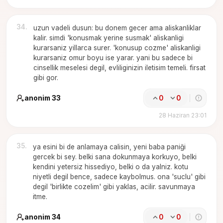
34
.
uzun vadeli dusun: bu donem gecer ama aliskanliklar
kalir. simdi 'konusmak yerine susmak' aliskanligi
kurarsaniz yillarca surer. 'konusup cozme' aliskanligi
kurarsaniz omur boyu ise yarar. yani bu sadece bi
cinsellik meselesi degil, evliliginizin iletisim temeli. firsat
gibi gor.
anonim 33
0
0
28 Haziran 23:01
35
.
ya esini bi de anlamaya calisin, yeni baba paniği
gercek bi sey. belki sana dokunmaya korkuyo, belki
kendini yetersiz hissediyo, belki o da yalniz. kotu
niyetli degil bence, sadece kaybolmus. ona 'suclu' gibi
degil 'birlikte cozelim' gibi yaklas, acilir. savunmaya
itme.
anonim 34
0
0