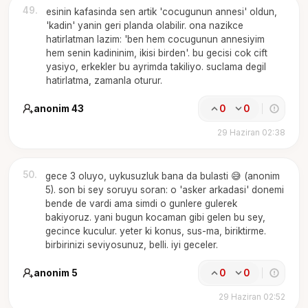
49
.
esinin kafasinda sen artik 'cocugunun annesi' oldun,
'kadin' yanin geri planda olabilir. ona nazikce
hatirlatman lazim: 'ben hem cocugunun annesiyim
hem senin kadininim, ikisi birden'. bu gecisi cok cift
yasiyo, erkekler bu ayrimda takiliyo. suclama degil
hatirlatma, zamanla oturur.
anonim 43
0
0
29 Haziran 02:38
50
.
gece 3 oluyo, uykusuzluk bana da bulasti 😅 (anonim
5). son bi sey soruyu soran: o 'asker arkadasi' donemi
bende de vardi ama simdi o gunlere gulerek
bakiyoruz. yani bugun kocaman gibi gelen bu sey,
gecince kuculur. yeter ki konus, sus-ma, biriktirme.
birbirinizi seviyosunuz, belli. iyi geceler.
anonim 5
0
0
29 Haziran 02:52