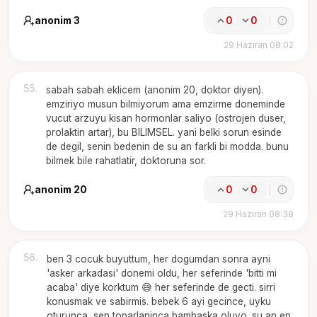
anonim 3
0
0
29 Haziran 08:02
55
.
sabah sabah eklicem (anonim 20, doktor diyen).
emziriyo musun bilmiyorum ama emzirme doneminde
vucut arzuyu kisan hormonlar saliyo (ostrojen duser,
prolaktin artar), bu BILIMSEL. yani belki sorun esinde
de degil, senin bedenin de su an farkli bi modda. bunu
bilmek bile rahatlatir, doktoruna sor.
anonim 20
0
0
29 Haziran 08:38
56
.
ben 3 cocuk buyuttum, her dogumdan sonra ayni
'asker arkadasi' donemi oldu, her seferinde 'bitti mi
acaba' diye korktum 😅 her seferinde de gecti. sirri
konusmak ve sabirmis. bebek 6 ayi gecince, uyku
oturunca, sen toparlaninca bambaska oluyo. su an en