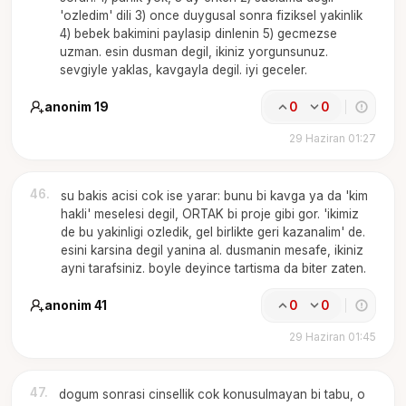
'ozledim' dili 3) once duygusal sonra fiziksel yakinlik
4) bebek bakimini paylasip dinlenin 5) gecmezse
uzman. esin dusman degil, ikiniz yorgunsunuz.
sevgiyle yaklas, kavgayla degil. iyi geceler.
anonim 19
0
0
29 Haziran 01:27
46
.
su bakis acisi cok ise yarar: bunu bi kavga ya da 'kim
hakli' meselesi degil, ORTAK bi proje gibi gor. 'ikimiz
de bu yakinligi ozledik, gel birlikte geri kazanalim' de.
esini karsina degil yanina al. dusmanin mesafe, ikiniz
ayni tarafsiniz. boyle deyince tartisma da biter zaten.
anonim 41
0
0
29 Haziran 01:45
47
.
dogum sonrasi cinsellik cok konusulmayan bi tabu, o