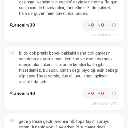
cekinme. 'kendim icin yaptim' deyip icine atma. 'bugun
senin icin de hazirlandim, fark ettin mi?' de gulerek.
hem oz guven hem davet, ikisi birden.
anonim 39
0
0
29 Haziran 00:55
44
.
bi de cok pratik: bebek bakimini daha cok paylasin.
sen daha az yorulursan, kendine ve esine ayiracak
enerjin olur. tukenmis bi anne kendini kadin gibi
hissedemez, bu suclu olman degil biyoloji. esin bebegi
alip sana 1 saat versin, dus al, uyu. enerji gelince
yakinlik da gelir.
anonim 40
0
0
29 Haziran 01:10
45
.
gece yarisini gecti (anonim 19). toparlayim soruyu
soran: 1) panik yok, 3 ay erken 2) suclama degil