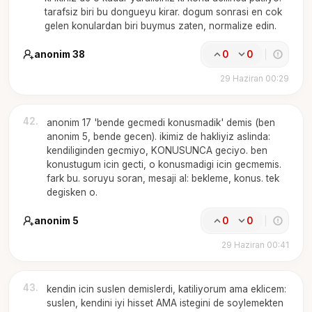
tarafsiz biri bu dongueyu kirar. dogum sonrasi en cok
gelen konulardan biri buymus zaten, normalize edin.
anonim 38
0
0
29 Haziran 00:29
42
.
anonim 17 'bende gecmedi konusmadik' demis (ben
anonim 5, bende gecen). ikimiz de hakliyiz aslinda:
kendiliginden gecmiyo, KONUSUNCA geciyo. ben
konustugum icin gecti, o konusmadigi icin gecmemis.
fark bu. soruyu soran, mesaji al: bekleme, konus. tek
degisken o.
anonim 5
0
0
29 Haziran 00:41
43
.
kendin icin suslen demislerdi, katiliyorum ama eklicem:
suslen, kendini iyi hisset AMA istegini de soylemekten