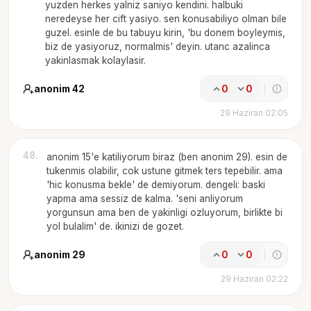
yuzden herkes yalniz saniyo kendini. halbuki
neredeyse her cift yasiyo. sen konusabiliyo olman bile
guzel. esinle de bu tabuyu kirin, 'bu donem boyleymis,
biz de yasiyoruz, normalmis' deyin. utanc azalinca
yakinlasmak kolaylasir.
anonim 42
0
0
29 Haziran 02:05
48
.
anonim 15'e katiliyorum biraz (ben anonim 29). esin de
tukenmis olabilir, cok ustune gitmek ters tepebilir. ama
'hic konusma bekle' de demiyorum. dengeli: baski
yapma ama sessiz de kalma. 'seni anliyorum
yorgunsun ama ben de yakinligi ozluyorum, birlikte bi
yol bulalim' de. ikinizi de gozet.
anonim 29
0
0
29 Haziran 02:22