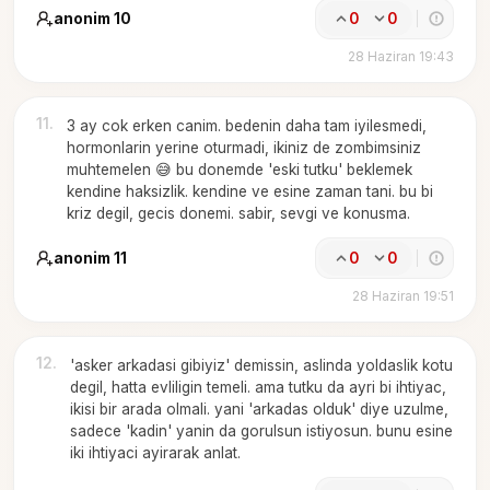
anonim 10
0
0
28 Haziran 19:43
11
.
3 ay cok erken canim. bedenin daha tam iyilesmedi,
hormonlarin yerine oturmadi, ikiniz de zombimsiniz
muhtemelen 😅 bu donemde 'eski tutku' beklemek
kendine haksizlik. kendine ve esine zaman tani. bu bi
kriz degil, gecis donemi. sabir, sevgi ve konusma.
anonim 11
0
0
28 Haziran 19:51
12
.
'asker arkadasi gibiyiz' demissin, aslinda yoldaslik kotu
degil, hatta evliligin temeli. ama tutku da ayri bi ihtiyac,
ikisi bir arada olmali. yani 'arkadas olduk' diye uzulme,
sadece 'kadin' yanin da gorulsun istiyosun. bunu esine
iki ihtiyaci ayirarak anlat.