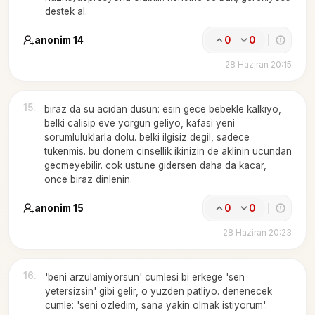
destek al.
anonim 14
0
0
28 Haziran 20:15
15
.
biraz da su acidan dusun: esin gece bebekle kalkiyo,
belki calisip eve yorgun geliyo, kafasi yeni
sorumluluklarla dolu. belki ilgisiz degil, sadece
tukenmis. bu donem cinsellik ikinizin de aklinin ucundan
gecmeyebilir. cok ustune gidersen daha da kacar,
once biraz dinlenin.
anonim 15
0
0
28 Haziran 20:23
16
.
'beni arzulamiyorsun' cumlesi bi erkege 'sen
yetersizsin' gibi gelir, o yuzden patliyo. denenecek
cumle: 'seni ozledim, sana yakin olmak istiyorum'.