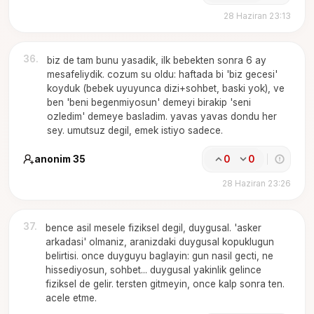
28 Haziran 23:13
36
.
biz de tam bunu yasadik, ilk bebekten sonra 6 ay
mesafeliydik. cozum su oldu: haftada bi 'biz gecesi'
koyduk (bebek uyuyunca dizi+sohbet, baski yok), ve
ben 'beni begenmiyosun' demeyi birakip 'seni
ozledim' demeye basladim. yavas yavas dondu her
sey. umutsuz degil, emek istiyo sadece.
anonim 35
0
0
28 Haziran 23:26
37
.
bence asil mesele fiziksel degil, duygusal. 'asker
arkadasi' olmaniz, aranizdaki duygusal kopuklugun
belirtisi. once duyguyu baglayin: gun nasil gecti, ne
hissediyosun, sohbet... duygusal yakinlik gelince
fiziksel de gelir. tersten gitmeyin, once kalp sonra ten.
acele etme.