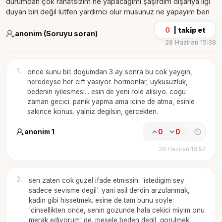
durumdan çok rahatsızım ne yapacağımı şaşırdım dışarıya ilgi
duyan biri değil lütfen yardımcı olur musunuz ne yapayım ben
0
|
takip et
anonim (Soruyu soran)
28 Haziran 15:38
1
.
once sunu bil: dogumdan 3 ay sonra bu cok yaygin,
neredeyse her cift yasiyor. hormonlar, uykusuzluk,
bedenin iyilesmesi... esin de yeni role alisiyo. cogu
zaman gecici. panik yapma ama icine de atma, esinle
sakince konus. yalniz degilsin, gercekten.
anonim 1
0
0
28 Haziran 18:52
2
.
sen zaten cok guzel ifade etmissin: 'istedigim sey
sadece sevisme degil'. yani asil derdin arzulanmak,
kadin gibi hissetmek. esine de tam bunu soyle:
'cinsellikten once, senin gozunde hala cekici miyim onu
merak ediyorum' de. mesele beden degil, gorulmek.