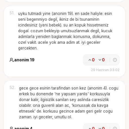
51
.
uyku tutmadi yine (anonim 19). en sade haliyle: esin
seni begenmiyo degil, ikiniz de bi tsunaminin
icindesiniz (yeni bebek). su an kopuk hissetmeniz
dogal. cozum bekleyip umutsuzlanmak degil, kucuk
adimlarla yeniden baglanmak: konusma, dokunma,
ozel vakit. acele yok ama adim at. iyi geceler
gercekten.
anonim 19
0
0
29 Haziran 03:02
52
.
gece gece esinin tarafindan son kez (anonim 4). cogu
erkek bu donemde 'ne yapsam yanlis' korkusuyla
donar kalir, ilgisizlik sanilan sey aslinda caresizlik
olabilir. ona guvenli alan ac, 'konussak da kavga
etmesek' de. korkusu gecince adam geri gelir cogu
zaman. iyi geceler, umutlu ol.
anonim 4
0
0