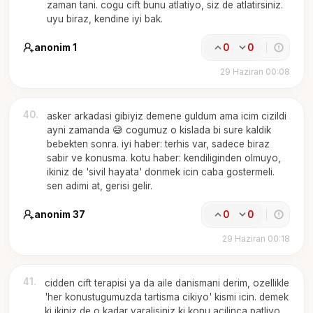
zaman tani. cogu cift bunu atlatiyo, siz de atlatirsiniz.
uyu biraz, kendine iyi bak.
anonim 1
0
0
29 Haziran 00:08
40
.
asker arkadasi gibiyiz demene guldum ama icim cizildi
ayni zamanda 😅 cogumuz o kislada bi sure kaldik
bebekten sonra. iyi haber: terhis var, sadece biraz
sabir ve konusma. kotu haber: kendiliginden olmuyo,
ikiniz de 'sivil hayata' donmek icin caba gostermeli.
sen adimi at, gerisi gelir.
anonim 37
0
0
29 Haziran 00:18
41
.
cidden cift terapisi ya da aile danismani derim, ozellikle
'her konustugumuzda tartisma cikiyo' kismi icin. demek
ki ikiniz de o kadar yaralisiniz ki konu acilinca patliyo.