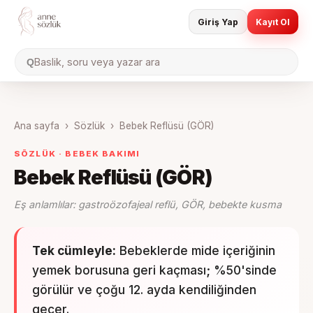
Giriş Yap
Kayıt Ol
Baslik, soru veya yazar ara
Q
Ana sayfa
›
Sözlük
›
Bebek Reflüsü (GÖR)
SÖZLÜK ·
BEBEK BAKIMI
Bebek Reflüsü (GÖR)
Eş anlamlılar:
gastroözofajeal reflü, GÖR, bebekte kusma
Tek cümleyle:
Bebeklerde mide içeriğinin
yemek borusuna geri kaçması; %50'sinde
görülür ve çoğu 12. ayda kendiliğinden
geçer.