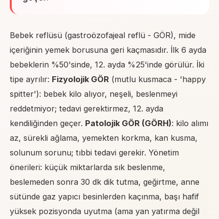
Bebek reflüsü (gastroözofajeal reflü - GÖR), mide
içeriğinin yemek borusuna geri kaçmasıdır. İlk 6 ayda
bebeklerin %50'sinde, 12. ayda %25'inde görülür. İki
tipe ayrılır:
Fizyolojik GÖR
(mutlu kusmaca - 'happy
spitter'): bebek kilo alıyor, neşeli, beslenmeyi
reddetmiyor; tedavi gerektirmez, 12. ayda
kendiliğinden geçer.
Patolojik GÖR (GÖRH)
: kilo alımı
az, sürekli ağlama, yemekten korkma, kan kusma,
solunum sorunu; tıbbi tedavi gerekir. Yönetim
önerileri: küçük miktarlarda sık beslenme,
beslemeden sonra 30 dk dik tutma, geğirtme, anne
sütünde gaz yapıcı besinlerden kaçınma, başı hafif
yüksek pozisyonda uyutma (ama yan yatırma değil