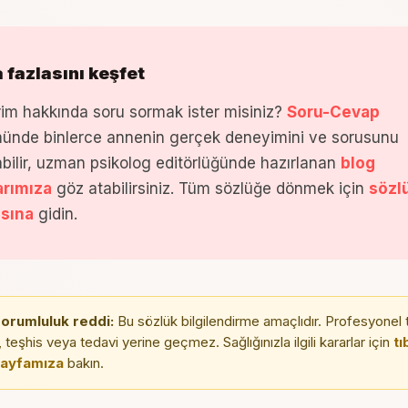
 fazlasını keşfet
rim hakkında soru sormak ister misiniz?
Soru-Cevap
ünde binlerce annenin gerçek deneyimini ve sorusunu
bilir, uzman psikolog editörlüğünde hazırlanan
blog
arımıza
göz atabilirsiniz. Tüm sözlüğe dönmek için
sözl
asına
gidin.
sorumluluk reddi:
Bu sözlük bilgilendirme amaçlıdır. Profesyonel t
 teşhis veya tedavi yerine geçmez. Sağlığınızla ilgili kararlar için
tı
sayfamıza
bakın.