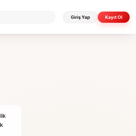
Giriş Yap
Kayıt Ol
ik
ak