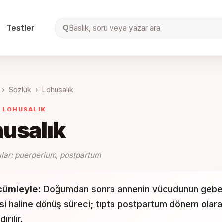
Testler
Baslik, soru veya yazar ara
Q
›
Sözlük
›
Lohusalık
·
LOHUSALIK
usalık
ılar:
puerperium, postpartum
cümleyle:
Doğumdan sonra annenin vücudunun gebel
si haline dönüş süreci; tıpta postpartum dönem olar
ırılır.