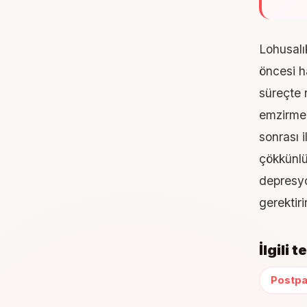
Lohusalı
öncesi h
süreçte 
emzirme 
sonrası i
çökkünlü
depresyo
gerektir
İlgili 
Postp