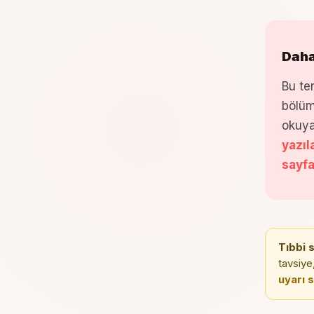
Daha
Bu te
bölüm
okuya
yazıl
sayf
Tıbbi 
tavsiye,
uyarı 