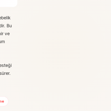
belik
ir. Bu
ir ve
ğum
esteği
sürer.
me