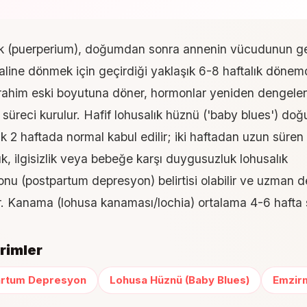
k (puerperium), doğumdan sonra annenin vücudunun ge
aline dönmek için geçirdiği yaklaşık 6-8 haftalık dönemd
rahim eski boyutuna döner, hormonlar yeniden dengelen
süreci kurulur. Hafif lohusalık hüznü ('baby blues') do
lk 2 haftada normal kabul edilir; iki haftadan uzun süren
k, ilgisizlik veya bebeğe karşı duygusuzluk lohusalık
nu (postpartum depresyon) belirtisi olabilir ve uzman d
ir. Kanama (lohusa kanaması/lochia) ortalama 4-6 hafta 
terimler
artum Depresyon
Lohusa Hüznü (Baby Blues)
Emzir