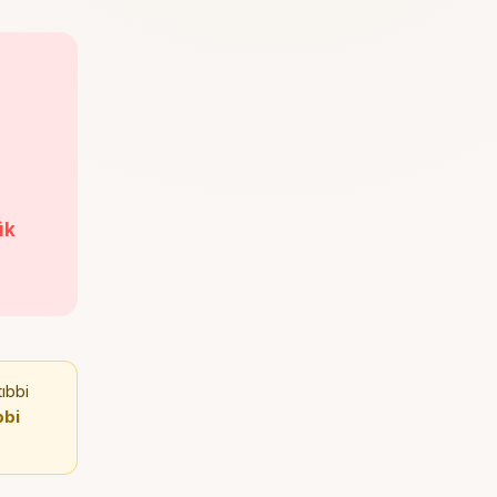
ük
ıbbi
bbi