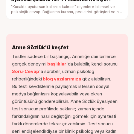
"Kucakta uyutursan kollarda kalırsın" diyenlere bilimsel ve
psikolojik cevap. Bağlanma kuramı, pediatrist görüşleri ve ne
zaman geçiş yapılır rehberi.
Anne Sözlük'ü keşfet
Testler sadece bir başlangıç. Anneliğe dair binlerce
gerçek deneyimi
başlıklar
'da bulabilir, kendi sorunu
Soru-Cevap
'a sorabilir, uzman psikolog
rehberliğindeki
blog yazılarımıza
göz atabilirsin.
Bu testi sevdiklerinle paylaşmak istersen sosyal
medya bağlantısını kopyalayabilir veya ekran
görüntüsünü gönderebilirsin. Anne Sözlük üyesiysen
test sonucun profilinde saklanır; zaman içinde
farkındalığının nasıl değiştiğini görmek için aynı testi
farklı dönemlerde tekrar çözebilirsin. Test sonucu
seni endişelendirdiyse bir klinik psikolog veya kadın