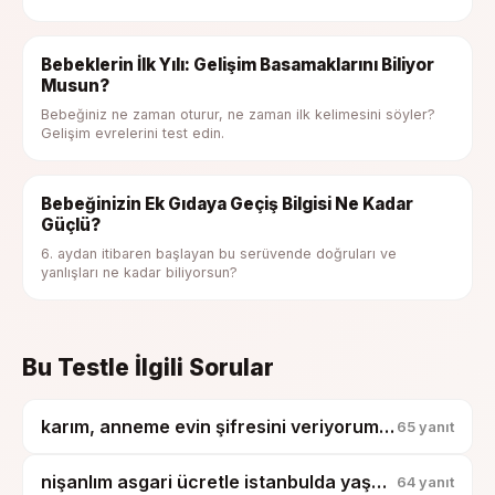
Bebeklerin İlk Yılı: Gelişim Basamaklarını Biliyor
Musun?
Bebeğiniz ne zaman oturur, ne zaman ilk kelimesini söyler?
Gelişim evrelerini test edin.
Bebeğinizin Ek Gıdaya Geçiş Bilgisi Ne Kadar
Güçlü?
6. aydan itibaren başlayan bu serüvende doğruları ve
yanlışları ne kadar biliyorsun?
Bu Testle İlgili Sorular
karım, anneme evin şifresini veriyorum diye boşanmak istiyor?
65
yanıt
nişanlım asgari ücretle istanbulda yaşamak istiyor ben delirmek üzereyim?
64
yanıt