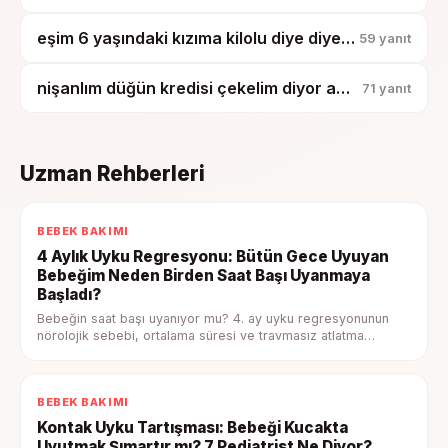
eşim 6 yaşındaki kızıma kilolu diye diyet yaptırmak istiyor?
59
yanıt
nişanlım düğün kredisi çekelim diyor ama taksitler benim maaşımdan ödenecekmiş?
71
yanıt
Uzman Rehberleri
BEBEK BAKIMI
4 Aylık Uyku Regresyonu: Bütün Gece Uyuyan
Bebeğim Neden Birden Saat Başı Uyanmaya
Başladı?
Bebeğin saat başı uyanıyor mu? 4. ay uyku regresyonunun
nörolojik sebebi, ortalama süresi ve travmasız atlatma
adımları — uzman onaylı rehber.
BEBEK BAKIMI
Kontak Uyku Tartışması: Bebeği Kucakta
Uyutmak Şımartır mı? 7 Pediatrist Ne Diyor?