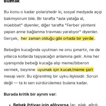
Bulmak
Bu konu o kadar polariztedir ki, sosyal medyada açıp
bakmıyorum bile. Bir tarafta "asla yatağa al,
müebbet" diyenler, diğer tarafta "Ferber yöntemi
yapan anne bağlanma travması yaratıyor" diyenler.
Gerçek,
her zaman olduğu gibi ortada bir yerde
.
Bebeğini kucağında uyutman ne onu şımartır, ne de
yıllarca kollarda taşıyacağın anlamına gelir. Ama her
uyanışında bebeği kucağa alıp meme/biberon
vermek, beynine
uyumak için kucak/meme şart
mesajı verir. Bu öğrenilmiş bir uyku ilişkisidir. Sorun
değil — ta ki sen sürdürülemez bulana kadar.
Burada kritik bir ayrım var:
Bebek ihtiyaç için ağlıyorsa
(aç, ıslak, ağrılı,