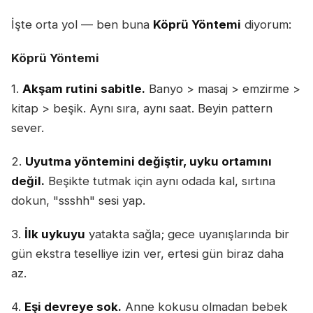
İşte orta yol — ben buna
Köprü Yöntemi
diyorum:
Köprü Yöntemi
1.
Akşam rutini sabitle.
Banyo > masaj > emzirme >
kitap > beşik. Aynı sıra, aynı saat. Beyin pattern
sever.
2.
Uyutma yöntemini değiştir, uyku ortamını
değil.
Beşikte tutmak için aynı odada kal, sırtına
dokun, "ssshh" sesi yap.
3.
İlk uykuyu
yatakta sağla; gece uyanışlarında bir
gün ekstra teselliye izin ver, ertesi gün biraz daha
az.
4.
Eşi devreye sok.
Anne kokusu olmadan bebek