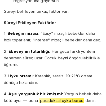
regresyonuna giriyorsun.
Süreyi belirleyen birkaç faktör var:
Süreyi Etkileyen Faktörler
1.
Bebeğin mizacı:
"Easy" mizaçlı bebekler daha
hızlı toparlanır, "intense" mizaçlı bebekler daha geç.
2.
Ebeveynin tutarlılığı:
Her gece farklı yöntem
denersen süreç uzar. Çocuk beyni öngörülebilirlikle
öğrenir.
3.
Uyku ortamı:
Karanlık, sessiz, 19-21°C ortam
dönüşü hızlandırır.
4.
Aşırı yorgunluk birikmiş mi:
Yorgun bebek daha
kötü uyur — buna
paradoksal uyku borcu
denir.