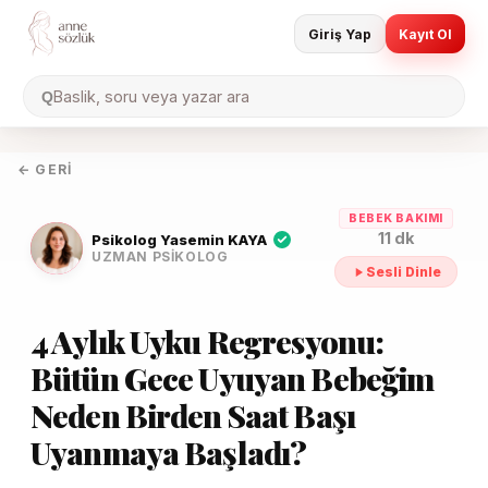
Giriş Yap
Kayıt Ol
Baslik, soru veya yazar ara
Q
← GERI
BEBEK BAKIMI
11 dk
Psikolog Yasemin KAYA
UZMAN PSIKOLOG
Sesli Dinle
4 Aylık Uyku Regresyonu:
Bütün Gece Uyuyan Bebeğim
Neden Birden Saat Başı
Uyanmaya Başladı?