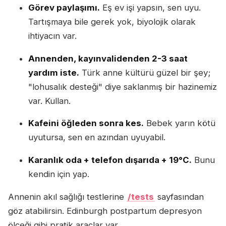
Görev paylaşımı.
Eş ev işi yapsın, sen uyu.
Tartışmaya bile gerek yok, biyolojik olarak
ihtiyacın var.
Annenden, kayınvalidenden 2-3 saat
yardım iste.
Türk anne kültürü güzel bir şey;
"lohusalık desteği" diye saklanmış bir hazinemiz
var. Kullan.
Kafeini öğleden sonra kes.
Bebek yarın kötü
uyutursa, sen en azından uyuyabil.
Karanlık oda + telefon dışarıda + 19°C.
Bunu
kendin için yap.
Annenin akıl sağlığı testlerine
/tests
sayfasından
göz atabilirsin. Edinburgh postpartum depresyon
ölçeği gibi pratik araçlar var.