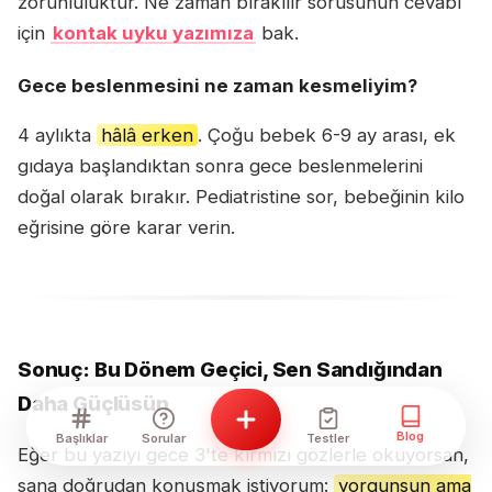
zorunluluktur. Ne zaman bırakılır sorusunun cevabı
için
kontak uyku yazımıza
bak.
Gece beslenmesini ne zaman kesmeliyim?
4 aylıkta
hâlâ erken
. Çoğu bebek 6-9 ay arası, ek
gıdaya başlandıktan sonra gece beslenmelerini
doğal olarak bırakır. Pediatristine sor, bebeğinin kilo
eğrisine göre karar verin.
Sonuç: Bu Dönem Geçici, Sen Sandığından
Daha Güçlüsün
Blog
Başlıklar
Sorular
Testler
Eğer bu yazıyı gece 3'te kırmızı gözlerle okuyorsan,
sana doğrudan konuşmak istiyorum:
yorgunsun ama