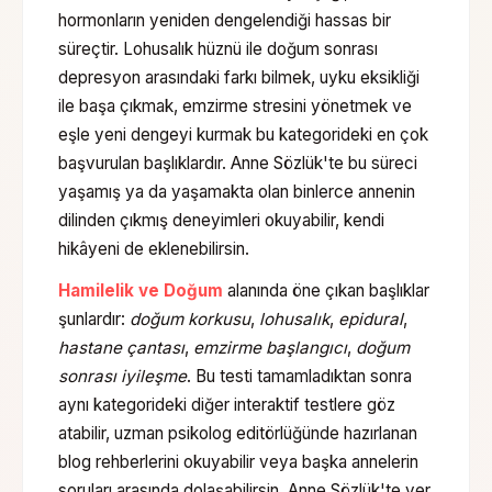
hormonların yeniden dengelendiği hassas bir
süreçtir. Lohusalık hüznü ile doğum sonrası
depresyon arasındaki farkı bilmek, uyku eksikliği
ile başa çıkmak, emzirme stresini yönetmek ve
eşle yeni dengeyi kurmak bu kategorideki en çok
başvurulan başlıklardır. Anne Sözlük'te bu süreci
yaşamış ya da yaşamakta olan binlerce annenin
dilinden çıkmış deneyimleri okuyabilir, kendi
hikâyeni de eklenebilirsin.
Hamilelik ve Doğum
alanında öne çıkan başlıklar
şunlardır:
doğum korkusu
,
lohusalık
,
epidural
,
hastane çantası
,
emzirme başlangıcı
,
doğum
sonrası iyileşme
. Bu testi tamamladıktan sonra
aynı kategorideki diğer interaktif testlere göz
atabilir, uzman psikolog editörlüğünde hazırlanan
blog rehberlerini okuyabilir veya başka annelerin
soruları arasında dolaşabilirsin. Anne Sözlük'te yer