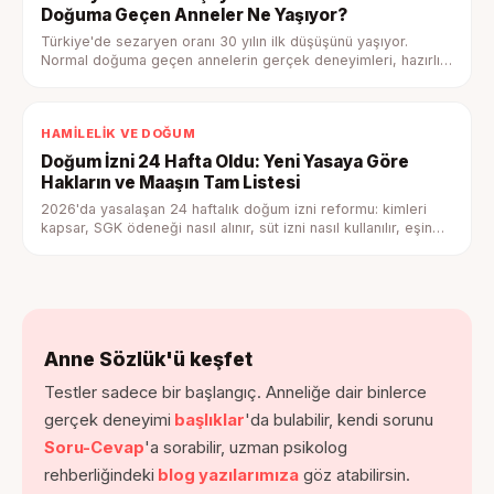
Doğuma Geçen Anneler Ne Yaşıyor?
Türkiye'de sezaryen oranı 30 yılın ilk düşüşünü yaşıyor.
Normal doğuma geçen annelerin gerçek deneyimleri, hazırlık
adımları ve psikolojik boyutuyla tam rehber.
HAMILELIK VE DOĞUM
Doğum İzni 24 Hafta Oldu: Yeni Yasaya Göre
Hakların ve Maaşın Tam Listesi
2026'da yasalaşan 24 haftalık doğum izni reformu: kimleri
kapsar, SGK ödeneği nasıl alınır, süt izni nasıl kullanılır, eşin
hakları nelerdir — tam rehber.
Anne Sözlük'ü keşfet
Testler sadece bir başlangıç. Anneliğe dair binlerce
gerçek deneyimi
başlıklar
'da bulabilir, kendi sorunu
Soru-Cevap
'a sorabilir, uzman psikolog
rehberliğindeki
blog yazılarımıza
göz atabilirsin.