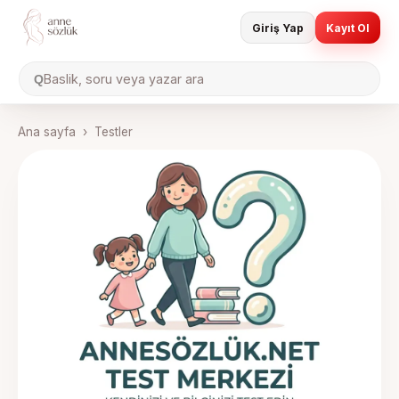
Giriş Yap
Kayıt Ol
Baslik, soru veya yazar ara
Q
Ana sayfa
›
Testler