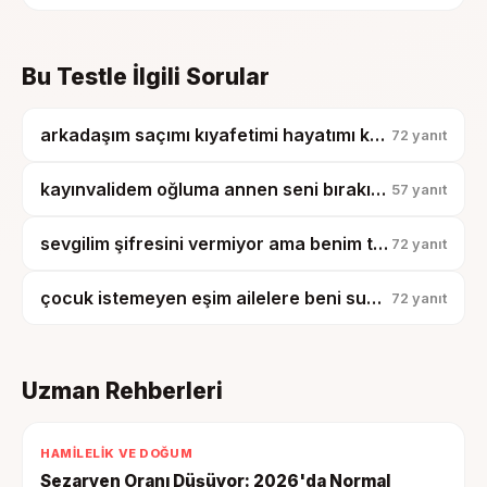
profilini keşfet.
Bu Testle İlgili Sorular
arkadaşım saçımı kıyafetimi hayatımı kopyalıyor, artık tesadüf diyemiyorum?
72
yanıt
kayınvalidem oğluma annen seni bırakıp işe gidiyor demiş, çocuk artık benden kopmuyor?
57
yanıt
sevgilim şifresini vermiyor ama benim telefonumu karıştırıyor, bu güven mi?
72
yanıt
çocuk istemeyen eşim ailelere beni suçlu gösterdi, bunu nasıl sindireyim?
72
yanıt
Uzman Rehberleri
HAMILELIK VE DOĞUM
Sezaryen Oranı Düşüyor: 2026'da Normal