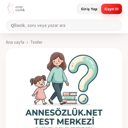
Giriş Yap
Kayıt Ol
Baslik, soru veya yazar ara
Q
Ana sayfa
›
Testler