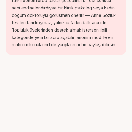
farklı dönemlerde tekrar çözebilirsin. Test sonucu
seni endişelendirdiyse bir klinik psikolog veya kadın
doğum doktoruyla görüşmen önerilir — Anne Sözlük
testleri tanı koymaz, yalnızca farkındalık aracıdır.
Topluluk üyelerinden destek almak istersen ilgili
kategoride yeni bir soru açabilir, anonim mod ile en
mahrem konularını bile yargılanmadan paylaşabilirsin.