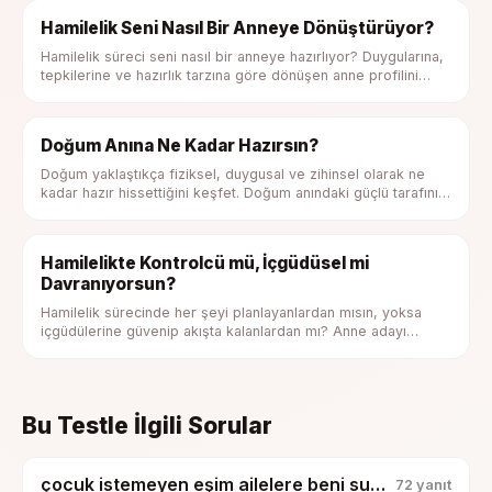
Hamilelik Seni Nasıl Bir Anneye Dönüştürüyor?
Hamilelik süreci seni nasıl bir anneye hazırlıyor? Duygularına,
tepkilerine ve hazırlık tarzına göre dönüşen anne profilini
keşfet.
Doğum Anına Ne Kadar Hazırsın?
Doğum yaklaştıkça fiziksel, duygusal ve zihinsel olarak ne
kadar hazır hissettiğini keşfet. Doğum anındaki güçlü tarafını
ve destek ihtiyacını gör.
Hamilelikte Kontrolcü mü, İçgüdüsel mi
Davranıyorsun?
Hamilelik sürecinde her şeyi planlayanlardan mısın, yoksa
içgüdülerine güvenip akışta kalanlardan mı? Anne adayı
profilini keşfet.
Bu Testle İlgili Sorular
çocuk istemeyen eşim ailelere beni suçlu gösterdi, bunu nasıl sindireyim?
72
yanıt