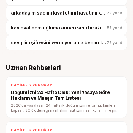
arkadaşım saçımı kıyafetimi hayatımı kopyalıyor, artık tesadüf diyemiyorum?
72
yanıt
kayınvalidem oğluma annen seni bırakıp işe gidiyor demiş, çocuk artık benden kopmuyor?
57
yanıt
sevgilim şifresini vermiyor ama benim telefonumu karıştırıyor, bu güven mi?
72
yanıt
Uzman Rehberleri
HAMILELIK VE DOĞUM
Doğum İzni 24 Hafta Oldu: Yeni Yasaya Göre
Hakların ve Maaşın Tam Listesi
2026'da yasalaşan 24 haftalık doğum izni reformu: kimleri
kapsar, SGK ödeneği nasıl alınır, süt izni nasıl kullanılır, eşin
hakları nelerdir — tam rehber.
HAMILELIK VE DOĞUM