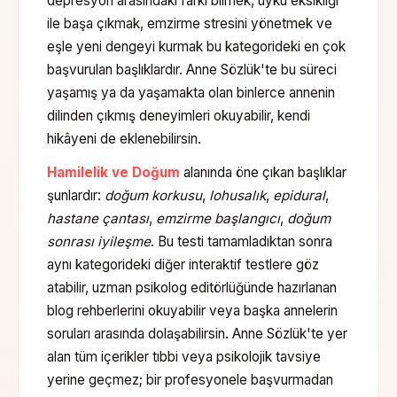
depresyon arasındaki farkı bilmek, uyku eksikliği
ile başa çıkmak, emzirme stresini yönetmek ve
eşle yeni dengeyi kurmak bu kategorideki en çok
başvurulan başlıklardır. Anne Sözlük'te bu süreci
yaşamış ya da yaşamakta olan binlerce annenin
dilinden çıkmış deneyimleri okuyabilir, kendi
hikâyeni de eklenebilirsin.
Hamilelik ve Doğum
alanında öne çıkan başlıklar
şunlardır:
doğum korkusu
,
lohusalık
,
epidural
,
hastane çantası
,
emzirme başlangıcı
,
doğum
sonrası iyileşme
. Bu testi tamamladıktan sonra
aynı kategorideki diğer interaktif testlere göz
atabilir, uzman psikolog editörlüğünde hazırlanan
blog rehberlerini okuyabilir veya başka annelerin
soruları arasında dolaşabilirsin. Anne Sözlük'te yer
alan tüm içerikler tıbbi veya psikolojik tavsiye
yerine geçmez; bir profesyonele başvurmadan