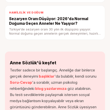
hakları nelerdir — tam rehber.
HAMILELIK VE DOĞUM
Sezaryen Oranı Düşüyor: 2026'da Normal
Doğuma Geçen Anneler Ne Yaşıyor?
Türkiye'de sezaryen oranı 30 yılın ilk düşüşünü yaşıyor.
Normal doğuma geçen annelerin gerçek deneyimleri, hazırlık
adımları ve psikolojik boyutuyla tam rehber.
Anne Sözlük'ü keşfet
Testler sadece bir başlangıç. Anneliğe dair binlerce
gerçek deneyimi
başlıklar
'da bulabilir, kendi sorunu
Soru-Cevap
'a sorabilir, uzman psikolog
rehberliğindeki
blog yazılarımıza
göz atabilirsin.
Bu testi sevdiklerinle paylaşmak istersen sosyal
medya bağlantısını kopyalayabilir veya ekran
görüntüsünü gönderebilirsin. Anne Sözlük üyesiysen