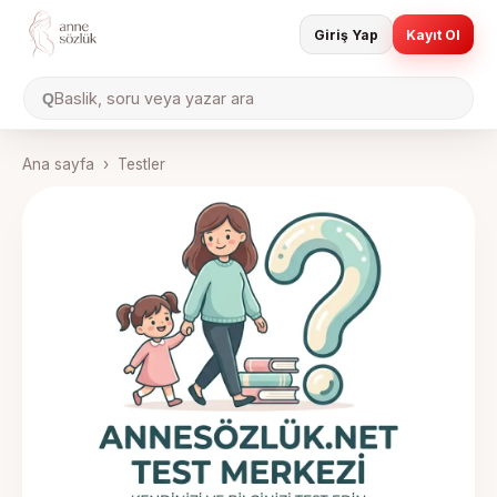
Giriş Yap
Kayıt Ol
Baslik, soru veya yazar ara
Q
Ana sayfa
›
Testler