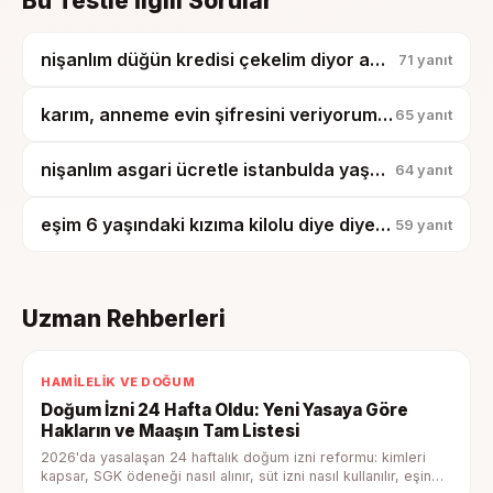
Bu Testle İlgili Sorular
nişanlım düğün kredisi çekelim diyor ama taksitler benim maaşımdan ödenecekmiş?
71
yanıt
karım, anneme evin şifresini veriyorum diye boşanmak istiyor?
65
yanıt
nişanlım asgari ücretle istanbulda yaşamak istiyor ben delirmek üzereyim?
64
yanıt
eşim 6 yaşındaki kızıma kilolu diye diyet yaptırmak istiyor?
59
yanıt
Uzman Rehberleri
HAMILELIK VE DOĞUM
Doğum İzni 24 Hafta Oldu: Yeni Yasaya Göre
Hakların ve Maaşın Tam Listesi
2026'da yasalaşan 24 haftalık doğum izni reformu: kimleri
kapsar, SGK ödeneği nasıl alınır, süt izni nasıl kullanılır, eşin