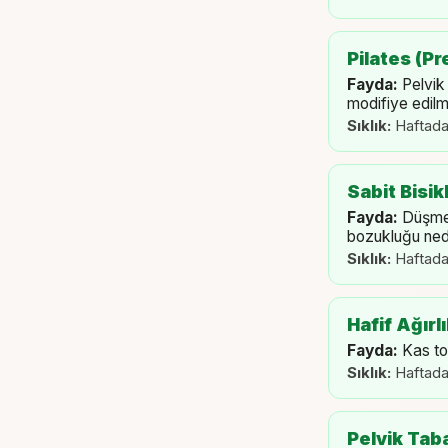
Pilates (Pr
Fayda:
Pelvik
modifiye edilme
Sıklık:
Haftada
Sabit Bisik
Fayda:
Düşme 
bozukluğu ned
Sıklık:
Haftada
Hafif Ağırl
Fayda:
Kas to
Sıklık:
Haftada
Pelvik Tab