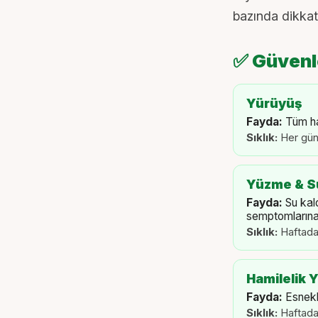
bazında dikkat
✅ Güvenle
Yürüyüş
Fayda:
Tüm ha
Sıklık:
Her gün
Yüzme & Su
Fayda:
Su kal
semptomlarına i
Sıklık:
Haftada
Hamilelik 
Fayda:
Esnekl
Sıklık:
Haftada