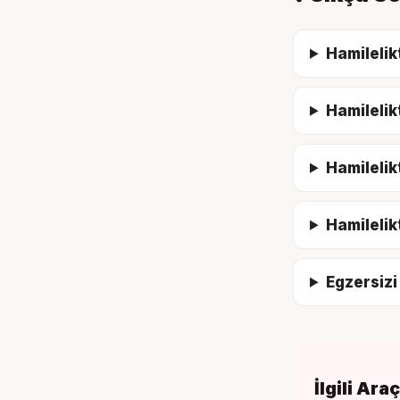
Hamilelik
Hamilelik
Hamilelik
Hamilelik
Egzersizi
İlgili Ara