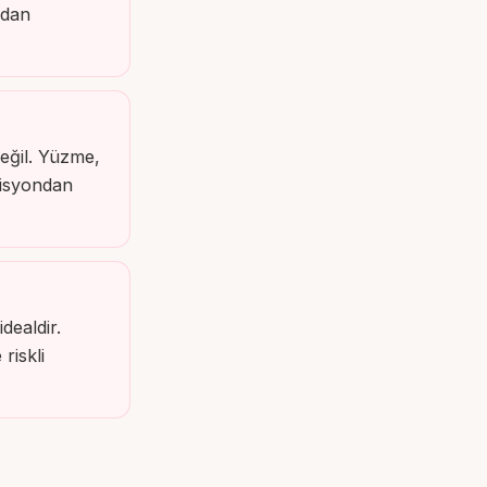
adan
eğil. Yüzme,
ozisyondan
dealdir.
riskli