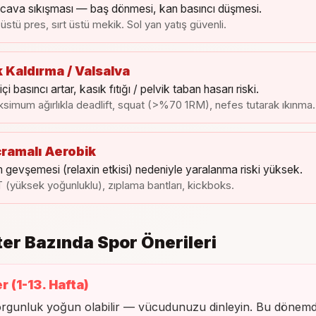
cava sıkışması — baş dönmesi, kan basıncı düşmesi.
t üstü pres, sırt üstü mekik. Sol yan yatış güvenli.
k Kaldırma / Valsalva
içi basıncı artar, kasık fıtığı / pelvik taban hasarı riski.
simum ağırlıkla deadlift, squat (>%70 1RM), nefes tutarak ıkınma.
ramalı Aerobik
 gevşemesi (relaxin etkisi) nedeniyle yaralanma riski yüksek.
T (yüksek yoğunluklu), zıplama bantları, kickboks.
ter Bazında Spor Önerileri
r (1-13. Hafta)
orgunluk yoğun olabilir — vücudunuzu dinleyin. Bu dönem