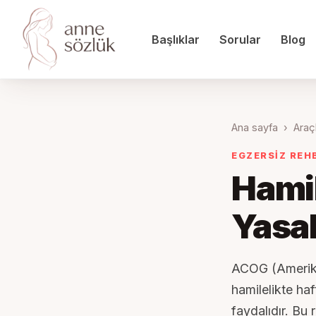
Başlıklar
Sorular
Blog
Ana sayfa
›
Araç
EGZERSİZ REH
Hamil
Yasak
ACOG (Amerikan
hamilelikte ha
faydalıdır. Bu 