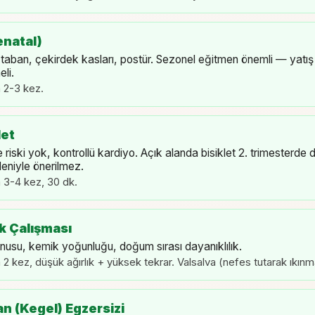
enatal)
 taban, çekirdek kasları, postür. Sezonel eğitmen önemli — yatış
li.
 2-3 kez.
let
riski yok, kontrollü kardiyo. Açık alanda bisiklet 2. trimesterde
eniyle önerilmez.
 3-4 kez, 30 dk.
ık Çalışması
nusu, kemik yoğunluğu, doğum sırası dayanıklılık.
 2 kez, düşük ağırlık + yüksek tekrar. Valsalva (nefes tutarak ıkın
an (Kegel) Egzersizi