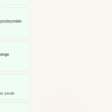
 pozisyonları
 denge
ma) yasak.