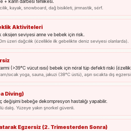
 + karın darbesi tehlikesi.
icilik, kayak, snowboard, dağ bisikleti, jimnastik, sörf.
klik Aktiviteleri
 oksijen seviyesi anne ve bebek için risk.
0m üzeri dağcılık (özellikle ilk gebelikte deniz seviyesi olanlarda).
rsiz
ermi (>39°C vücut ısısı) bebek için nöral tüp defekti riski (özellikl
ram/sıcak yoga, sauna, jakuzi (38°C üstü), aşırı sıcakta dış egzersi
a Diving)
ç değişimi bebeğe dekompresyon hastalığı yapabilir.
lü dalış. Yüzeye yakın şnorkel güvenli.
Yatarak Egzersiz (2. Trimesterden Sonra)