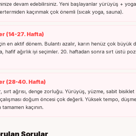
ininize devam edebilirsiniz. Yeni başlayanlar yürüyüş + yog
pertermiden kaçınmak çok önemli (sıcak yoga, sauna).
er (14-27. Hafta)
çin en aktif dönem. Bulantı azalır, karın henüz çok büyük d
, hafif ağırlık iyi seçimler. 20. haftadan sonra sırt üstü p
er (28-40. Hafta)
, sırt ağrısı, denge zorluğu. Yürüyüş, yüzme, sabit bisiklet i
 çalışması doğum öncesi çok değerli. Yüksek tempo, düşme 
en tamamen kaçının.
orulan Sorular