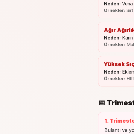
Neden:
Vena 
Örnekler:
Sır
Ağır Ağırlı
Neden:
Karın 
Örnekler:
Mak
Yüksek Sıç
Neden:
Eklem
Örnekler:
HII
📅 Trimes
1. Trimeste
Bulantı ve y