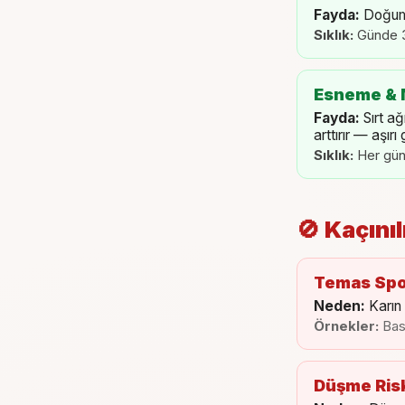
Fayda:
Doğum 
Sıklık:
Günde 3 
Esneme & 
Fayda:
Sırt a
arttırır — aşır
Sıklık:
Her gün
🚫 Kaçını
Temas Spor
Neden:
Karın
Örnekler:
Bas
Düşme Risk