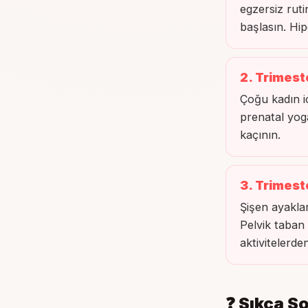
egzersiz rut
başlasın. Hi
2. Trimest
Çoğu kadın i
prenatal yoga
kaçının.
3. Trimest
Şişen ayaklar
Pelvik taban
aktivitelerd
❓ Sıkça S