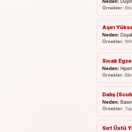
Neden:
Düşme
Örnekler:
Bin
Aşırı Yükse
Neden:
Düşük
Örnekler:
180
Sıcak Egze
Neden:
Hipert
Örnekler:
Bik
Dalış (Scub
Neden:
Basın
Örnekler:
Tüp
Sırt Üstü 