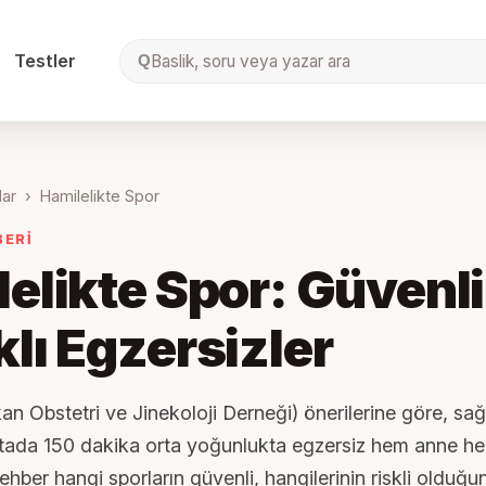
Testler
Baslik, soru veya yazar ara
Q
lar
›
Hamilelikte Spor
BERİ
elikte Spor: Güvenli
lı Egzersizler
 Obstetri ve Jinekoloji Derneği) önerilerine göre, sağlı
ftada 150 dakika orta yoğunlukta egzersiz hem anne h
rehber hangi sporların güvenli, hangilerinin riskli olduğu