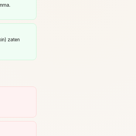
anma.
xin) zaten