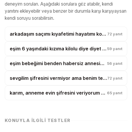
deneyim soruları. Aşağıdaki sorulara göz atabilir, kendi
yanıtını ekleyebilir veya benzer bir durumla karşı karşıyaysan
kendi soruyu sorabilirsin.
arkadaşım saçımı kıyafetimi hayatımı kopyalıyor, artık tesadüf diyemiyorum?
72
yanıt
eşim 6 yaşındaki kızıma kilolu diye diyet yaptırmak istiyor?
59
yanıt
eşim bebeğimi benden habersiz annesine götürüp şehir dışında bir gece kalmış?
56
yanıt
sevgilim şifresini vermiyor ama benim telefonumu karıştırıyor, bu güven mi?
72
yanıt
karım, anneme evin şifresini veriyorum diye boşanmak istiyor?
65
yanıt
KONUYLA İLGILI TESTLER