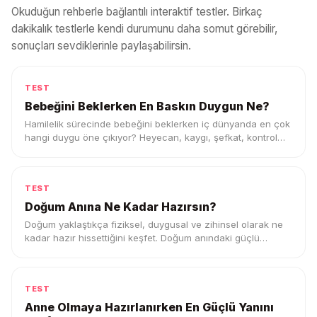
Okuduğun rehberle bağlantılı interaktif testler. Birkaç
dakikalık testlerle kendi durumunu daha somut görebilir,
sonuçları sevdiklerinle paylaşabilirsin.
TEST
Bebeğini Beklerken En Baskın Duygun Ne?
Hamilelik sürecinde bebeğini beklerken iç dünyanda en çok
hangi duygu öne çıkıyor? Heyecan, kaygı, şefkat, kontrol
ihtiyacı ya da belirsizlik duygunu keşfet.
TEST
Doğum Anına Ne Kadar Hazırsın?
Doğum yaklaştıkça fiziksel, duygusal ve zihinsel olarak ne
kadar hazır hissettiğini keşfet. Doğum anındaki güçlü
tarafını ve destek ihtiyacını gör.
TEST
Anne Olmaya Hazırlanırken En Güçlü Yanını