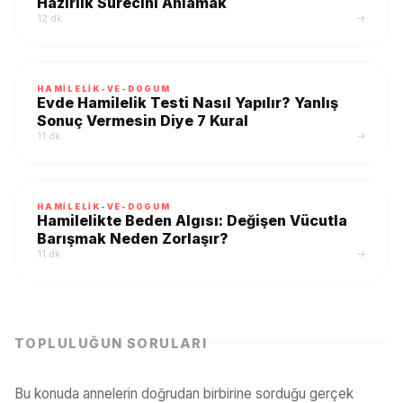
Hazırlık Sürecini Anlamak
12 dk
→
HAMILELIK-VE-DOGUM
Evde Hamilelik Testi Nasıl Yapılır? Yanlış
Sonuç Vermesin Diye 7 Kural
11 dk
→
HAMILELIK-VE-DOGUM
Hamilelikte Beden Algısı: Değişen Vücutla
Barışmak Neden Zorlaşır?
11 dk
→
TOPLULUĞUN SORULARI
Bu konuda annelerin doğrudan birbirine sorduğu gerçek