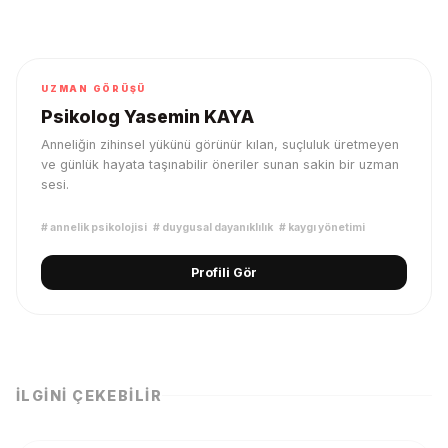
UZMAN GÖRÜŞÜ
Psikolog Yasemin KAYA
Anneliğin zihinsel yükünü görünür kılan, suçluluk üretmeyen
ve günlük hayata taşınabilir öneriler sunan sakin bir uzman
sesi.
#
annelik psikolojisi
#
duygusal dayanıklılık
#
kaygı yönetimi
Profili Gör
İLGINI ÇEKEBILIR