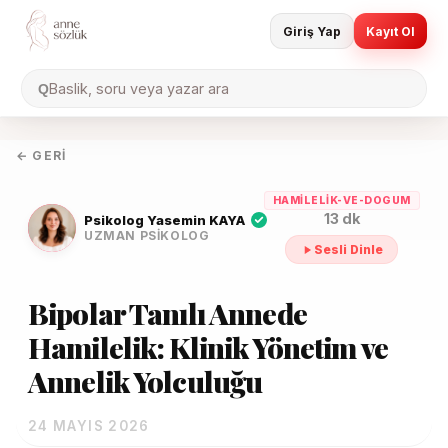
Giriş Yap
Kayıt Ol
Baslik, soru veya yazar ara
Q
← GERI
HAMILELIK-VE-DOGUM
13 dk
Psikolog Yasemin KAYA
UZMAN PSIKOLOG
Sesli Dinle
Bipolar Tanılı Annede
Hamilelik: Klinik Yönetim ve
Annelik Yolculuğu
24 MAYIS 2026