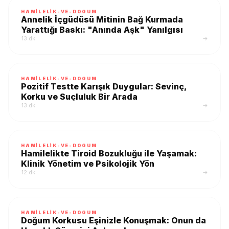
HAMILELIK-VE-DOGUM
Annelik İçgüdüsü Mitinin Bağ Kurmada
Yarattığı Baskı: "Anında Aşk" Yanılgısı
13 dk
→
HAMILELIK-VE-DOGUM
Pozitif Testte Karışık Duygular: Sevinç,
Korku ve Suçluluk Bir Arada
13 dk
→
HAMILELIK-VE-DOGUM
Hamilelikte Tiroid Bozukluğu ile Yaşamak:
Klinik Yönetim ve Psikolojik Yön
12 dk
→
HAMILELIK-VE-DOGUM
Doğum Korkusu Eşinizle Konuşmak: Onun da