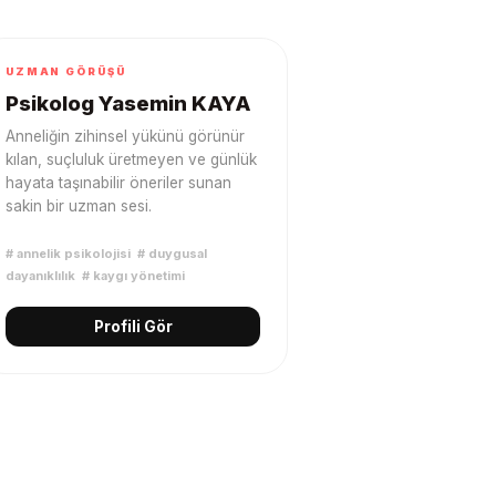
UZMAN GÖRÜŞÜ
Psikolog Yasemin KAYA
Anneliğin zihinsel yükünü görünür
kılan, suçluluk üretmeyen ve günlük
hayata taşınabilir öneriler sunan
sakin bir uzman sesi.
#
annelik psikolojisi
#
duygusal
dayanıklılık
#
kaygı yönetimi
Profili Gör