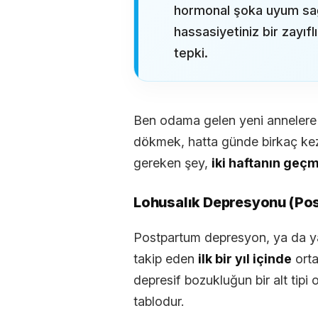
hormonal şoka uyum sağ
hassasiyetiniz bir zayıfl
tepki.
Ben odama gelen yeni annelere ş
dökmek, hatta günde birkaç kez
gereken şey,
iki haftanın geç
Lohusalık Depresyonu (Po
Postpartum depresyon, ya da y
takip eden
ilk bir yıl içinde
orta
depresif bozukluğun bir alt tipi ol
tablodur.