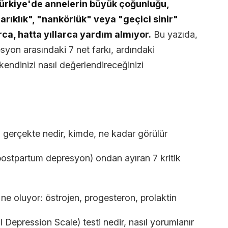
ürkiye'de annelerin büyük çoğunluğu,
ıklık", "nankörlük" veya "geçici sinir"
rca, hatta yıllarca yardım almıyor.
Bu yazıda,
syon arasındaki 7 net farkı, ardındaki
endinizi nasıl değerlendireceğinizi
 gerçekte nedir, kimde, ne kadar görülür
ostpartum depresyon) ondan ayıran 7 kritik
e oluyor: östrojen, progesteron, prolaktin
Depression Scale) testi nedir, nasıl yorumlanır