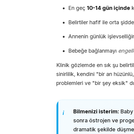
En geç
10-14 gün içinde
k
Belirtiler hafif ile orta şidd
Annenin günlük işlevselliği
Bebeğe bağlanmayı
engel
Klinik gözlemde en sık şu belirt
sinirlilik, kendini "bir an hüzün
problemleri ve "bir şey eksik" 
Bilmenizi isterim:
Baby 
sonra östrojen ve proge
dramatik şekilde düşmes