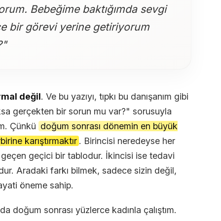
lıyorum. Bebeğime baktığımda sevgi
 bir görevi yerine getiriyorum
?"
rmal değil
. Ve bu yazıyı, tıpkı bu danışanım gibi
sa gerçekten bir sorun mu var?" sorusuyla
um. Çünkü
doğum sonrası dönemin en büyük
irine karıştırmaktır
. Birincisi neredeyse her
eçen geçici bir tablodur. İkincisi ise tedavi
dur. Aradaki farkı bilmek, sadece sizin değil,
hayati öneme sahip.
ılda doğum sonrası yüzlerce kadınla çalıştım.