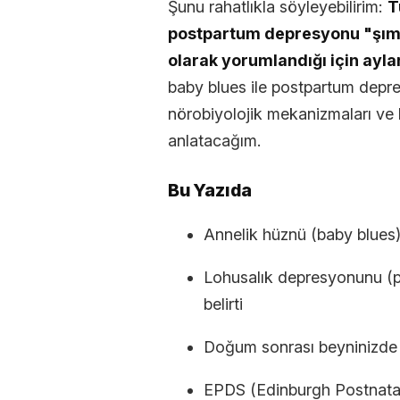
Şunu rahatlıkla söyleyebilirim:
T
postpartum depresyonu "şımar
olarak yorumlandığı için ayla
baby blues ile postpartum depre
nörobiyolojik mekanizmaları ve k
anlatacağım.
Bu Yazıda
Annelik hüznü (baby blues)
Lohusalık depresyonunu (p
belirti
Doğum sonrası beyninizde n
EPDS (Edinburgh Postnatal 