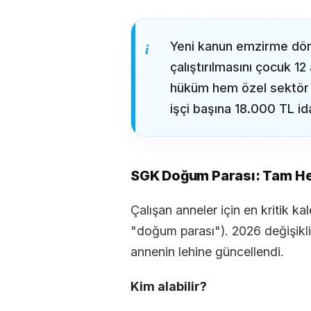
Yeni kanun emzirme dö
çalıştırılmasını çocuk 1
hüküm hem özel sektör h
işçi başına 18.000 TL id
SGK Doğum Parası: Tam H
Çalışan anneler için en kritik k
"doğum parası"). 2026 değişikli
annenin lehine güncellendi.
Kim alabilir?