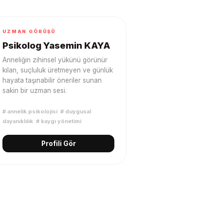
UZMAN GÖRÜŞÜ
Psikolog Yasemin KAYA
Anneliğin zihinsel yükünü görünür
kılan, suçluluk üretmeyen ve günlük
hayata taşınabilir öneriler sunan
sakin bir uzman sesi.
#
annelik psikolojisi
#
duygusal
dayanıklılık
#
kaygı yönetimi
Profili Gör