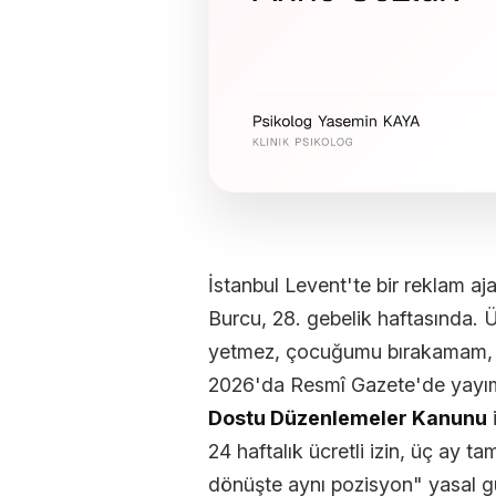
İstanbul Levent'te bir reklam aj
Burcu, 28. gebelik haftasında. 
yetmez, çocuğumu bırakamam, iş
2026'da Resmî Gazete'de yay
Dostu Düzenlemeler Kanunu
24 haftalık ücretli izin, üç ay 
dönüşte aynı pozisyon" yasal gü