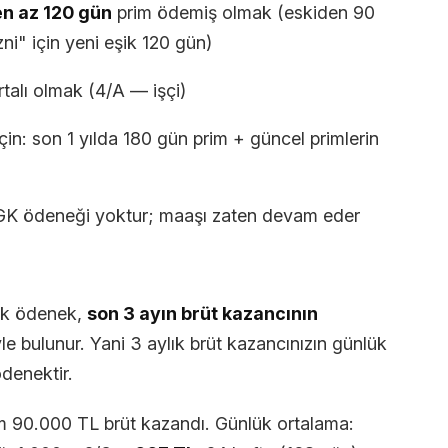
en az 120 gün
prim ödemiş olmak (eskiden 90
i" için yeni eşik 120 gün)
talı olmak (4/A — işçi)
için: son 1 yılda 180 gün prim + güncel primlerin
 SGK ödeneği yoktur; maaşı zaten devam eder
ük ödenek,
son 3 ayın brüt kazancının
e bulunur. Yani 3 aylık brüt kazancınızın günlük
ödenektir.
 90.000 TL brüt kazandı. Günlük ortalama: