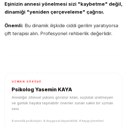
Eşinizin annesi yönelmesi sizi "kaybetme" değil,
dinamiği "yeniden çerçeveleme" çağrısı.
Önemli:
Bu dinamik ilişkide ciddi gerilim yaratıyorsa
çift terapisi alın. Profesyonel rehberlik değerlidir.
UZMAN GÖRÜŞÜ
Psikolog Yasemin KAYA
Anneliğin zihinsel yükünü görünür kılan, suçluluk üretmeyen
ve günlük hayata taşınabilir öneriler sunan sakin bir uzman
sesi.
#
annelik psikolojisi
#
duygusal dayanıklılık
#
kaygı yönetimi