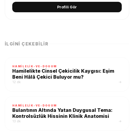
Profili Gör
İLGINI ÇEKEBILIR
HAMILELIK-VE-DOGUM
Hamilelikte Cinsel Çekicilik Kaygısı: Eşim
Beni Hâlâ Çekici Buluyor mu?
12 dk
→
HAMILELIK-VE-DOGUM
Bulantının Altında Yatan Duygusal Tema:
Kontrolsüzlük Hissinin Klinik Anatomisi
13 dk
→