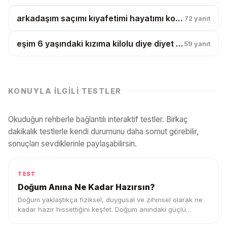
arkadaşım saçımı kıyafetimi hayatımı kopyalıyor, artık tesadüf diyemiyorum?
72
yanıt
eşim 6 yaşındaki kızıma kilolu diye diyet yaptırmak istiyor?
59
yanıt
KONUYLA İLGILI TESTLER
Okuduğun rehberle bağlantılı interaktif testler. Birkaç
dakikalık testlerle kendi durumunu daha somut görebilir,
sonuçları sevdiklerinle paylaşabilirsin.
TEST
Doğum Anına Ne Kadar Hazırsın?
Doğum yaklaştıkça fiziksel, duygusal ve zihinsel olarak ne
kadar hazır hissettiğini keşfet. Doğum anındaki güçlü
tarafını ve destek ihtiyacını gör.