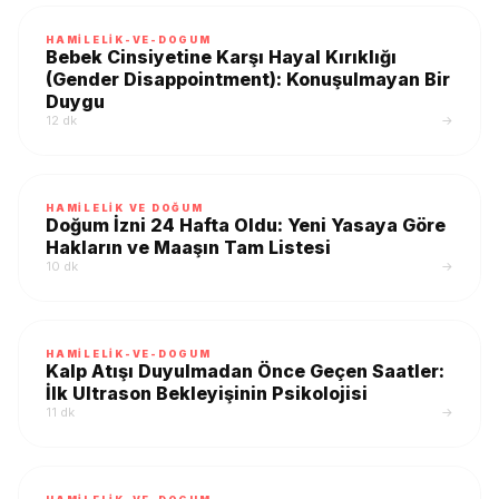
HAMILELIK-VE-DOGUM
Bebek Cinsiyetine Karşı Hayal Kırıklığı
(Gender Disappointment): Konuşulmayan Bir
Duygu
12 dk
→
HAMILELIK VE DOĞUM
Doğum İzni 24 Hafta Oldu: Yeni Yasaya Göre
Hakların ve Maaşın Tam Listesi
10 dk
→
HAMILELIK-VE-DOGUM
Kalp Atışı Duyulmadan Önce Geçen Saatler:
İlk Ultrason Bekleyişinin Psikolojisi
11 dk
→