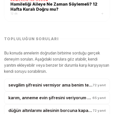
HAMILELIK-VE-DOGUM
Hamileliği Aileye Ne Zaman Söylemeli? 12
Hafta Kuralı Doğru mu?
12 dk
→
TOPLULUĞUN SORULARI
Bu konuda annelerin doğrudan birbirine sorduğu gerçek
deneyim soruları. Aşağıdaki sorulara göz atabilir, kendi
yanıtını ekleyebilir veya benzer bir durumla karşı karşıyaysan
kendi soruyu sorabilirsin.
sevgilim şifresini vermiyor ama benim telefonumu karıştırıyor, bu güven mi?
72
yanıt
karım, anneme evin şifresini veriyorum diye boşanmak istiyor?
65
yanıt
düğün altınlarımı ailesinin borcuna kapatmak istiyorlar, ben banka mıyım?
72
yanıt