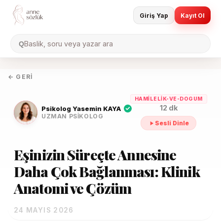
Giriş Yap
Kayıt Ol
Baslik, soru veya yazar ara
Q
← GERI
HAMILELIK-VE-DOGUM
12 dk
Psikolog Yasemin KAYA
UZMAN PSIKOLOG
Sesli Dinle
Eşinizin Süreçte Annesine
Daha Çok Bağlanması: Klinik
Anatomi ve Çözüm
24 MAYIS 2026