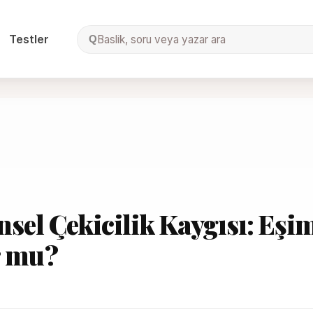
Testler
Baslik, soru veya yazar ara
Q
nsel Çekicilik Kaygısı: Eşi
r mu?