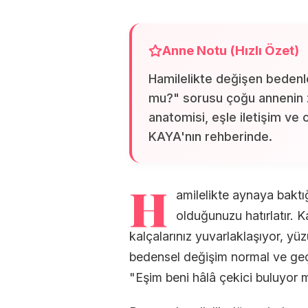
Anne Notu (Hızlı Özet)
Hamilelikte değişen bedenle
mu?" sorusu çoğu annenin z
anatomisi, eşle iletişim ve
KAYA'nın rehberinde.
H
amilelikte aynaya baktığ
olduğunuzu hatırlatır. K
kalçalarınız yuvarlaklaşıyor, yüz
bedensel değişim normal ve geç
"Eşim beni hâlâ çekici buluyor 