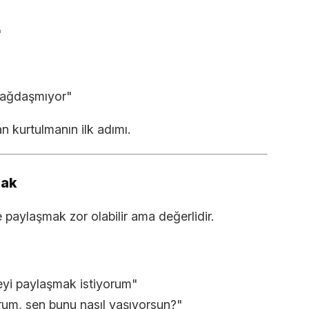
"
"
 bağdaşmıyor"
n kurtulmanın ilk adımı.
mak
le paylaşmak zor olabilir ama değerlidir.
eyi paylaşmak istiyorum"
rum, sen bunu nasıl yaşıyorsun?"