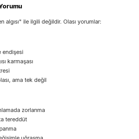
k Yorumu
algısı" ile ilgili değildir. Olası yorumlar:
 endişesi
ısı karmaşası
resi
olası, ama tek değil
ımlamada zorlanma
a tereddüt
kapanma
değişimle uğraşma