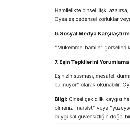
Hamilelikte cinsel ilişki azalırs
Oysa eş bedensel zorluklar veya
6. Sosyal Medya Karşılaştırm
"Mükemmel hamile" görselleri ke
7. Eşin Tepkilerini Yorumlama
Eşinizin susması, mesafeli durm
bulmuyor" olarak okunabilir. Oysa
Bilgi:
Cinsel çekicilik kaygısı h
olmanız "narsist" veya "yüzey
duygusal güvensizliğin doğal bi