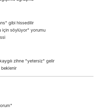
" gibi hissedilir
 için söylüyor" yorumu
ssi
ygılı zihne "yetersiz" gelir
 beklenir
yorum"