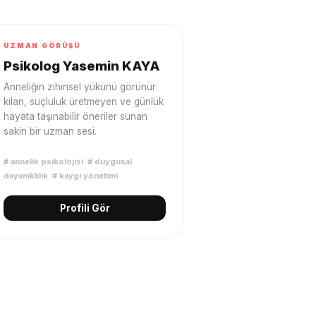
UZMAN GÖRÜŞÜ
Psikolog Yasemin KAYA
Anneliğin zihinsel yükünü görünür
kılan, suçluluk üretmeyen ve günlük
hayata taşınabilir öneriler sunan
sakin bir uzman sesi.
#
annelik psikolojisi
#
duygusal
dayanıklılık
#
kaygı yönetimi
Profili Gör