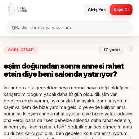
Giriş Yap
Kayıt Ol
Baslik, soru veya yazar ara
Q
SORU CEVAP
17
yanıt
eşim doğumdan sonra annesi rahat
etsin diye beni salonda yatırıyor?
kızlar ben artık gerçekten neyin normal neyin değil olduğunu
karıştırdım. doğum yapalı daha 18 gün oldu. dikişim var,
geceleri emziriyorum, uykusuzluktan ayakta zor duruyorum.
kayınvalidem de bize yardıma geldi diye evde kalıyor. ama
sorun şu ki eşim annesi rahat uyusun diye bizim yatak odasını
ona verdi. bana da "sen bebekle salonda daha rahat edersin,
annem yaşlı kadın rahat etsin" dedi. ilk gün ses etmedim ama
bu düzen kalıcı gibi oldu. ben geceleri koltukta emziriyorum,