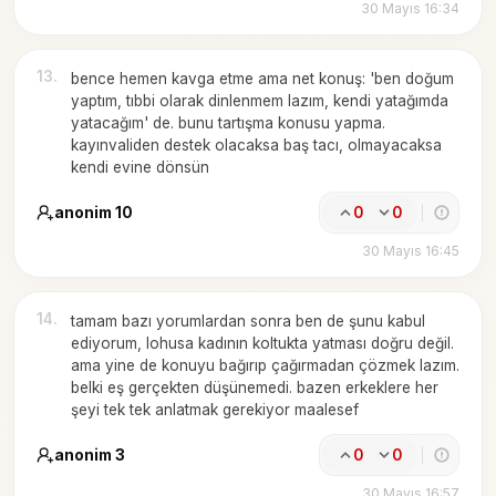
30 Mayıs 16:34
13
.
bence hemen kavga etme ama net konuş: 'ben doğum
yaptım, tıbbi olarak dinlenmem lazım, kendi yatağımda
yatacağım' de. bunu tartışma konusu yapma.
kayınvaliden destek olacaksa baş tacı, olmayacaksa
kendi evine dönsün
anonim 10
0
0
30 Mayıs 16:45
14
.
tamam bazı yorumlardan sonra ben de şunu kabul
ediyorum, lohusa kadının koltukta yatması doğru değil.
ama yine de konuyu bağırıp çağırmadan çözmek lazım.
belki eş gerçekten düşünemedi. bazen erkeklere her
şeyi tek tek anlatmak gerekiyor maalesef
anonim 3
0
0
30 Mayıs 16:57