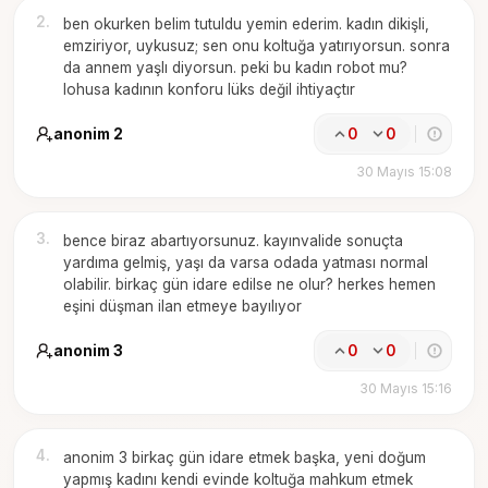
2
.
ben okurken belim tutuldu yemin ederim. kadın dikişli,
emziriyor, uykusuz; sen onu koltuğa yatırıyorsun. sonra
da annem yaşlı diyorsun. peki bu kadın robot mu?
lohusa kadının konforu lüks değil ihtiyaçtır
anonim 2
0
0
30 Mayıs 15:08
3
.
bence biraz abartıyorsunuz. kayınvalide sonuçta
yardıma gelmiş, yaşı da varsa odada yatması normal
olabilir. birkaç gün idare edilse ne olur? herkes hemen
eşini düşman ilan etmeye bayılıyor
anonim 3
0
0
30 Mayıs 15:16
4
.
anonim 3 birkaç gün idare etmek başka, yeni doğum
yapmış kadını kendi evinde koltuğa mahkum etmek