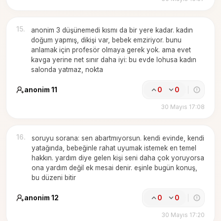
15
.
anonim 3 düşünemedi kısmı da bir yere kadar. kadın
doğum yapmış, dikişi var, bebek emziriyor. bunu
anlamak için profesör olmaya gerek yok. ama evet
kavga yerine net sınır daha iyi: bu evde lohusa kadın
salonda yatmaz, nokta
anonim 11
0
0
30 Mayıs 17:08
16
.
soruyu sorana: sen abartmıyorsun. kendi evinde, kendi
yatağında, bebeğinle rahat uyumak istemek en temel
hakkın. yardım diye gelen kişi seni daha çok yoruyorsa
ona yardım değil ek mesai denir. eşinle bugün konuş,
bu düzeni bitir
anonim 12
0
0
30 Mayıs 17:20