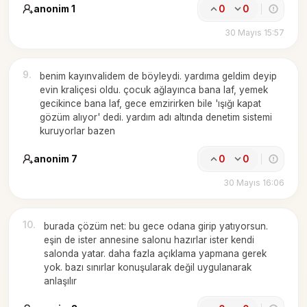
anonim 1
0
0
30 Mayıs 15:57
9
.
benim kayınvalidem de böyleydi. yardıma geldim deyip
evin kraliçesi oldu. çocuk ağlayınca bana laf, yemek
gecikince bana laf, gece emzirirken bile 'ışığı kapat
gözüm alıyor' dedi. yardım adı altında denetim sistemi
kuruyorlar bazen
anonim 7
0
0
30 Mayıs 16:06
10
.
burada çözüm net: bu gece odana girip yatıyorsun.
eşin de ister annesine salonu hazırlar ister kendi
salonda yatar. daha fazla açıklama yapmana gerek
yok. bazı sınırlar konuşularak değil uygulanarak
anlaşılır