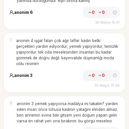
yanında durduğundur. eşin sınıfta kalmış
anonim 6
0
0
30 Mayıs 15:41
7
.
anonim 4 işgal falan çok ağır laflar. kadın belki
gerçekten yardım ediyordur, yemek yapıyordur, temizlik
yapıyordur. tek oda meselesinden insanları bu kadar
gömmek de doğru değil. kayınvalide düşmanlığı moda
oldu resmen
anonim 3
0
0
30 Mayıs 15:49
8
.
anonim 3 yemek yapıyorsa madalya mı takalım? yardım
eden insan önce lohusa kadının yatağını elinden almaz.
ben annemin evine bile gitsem yeni doğum yapan gelin
varsa en rahat yeri ona bırakırım. bu görgü meselesi