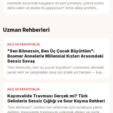
Hamilelik sürecinde kaygıların mı seni yönetiyor, yoksa süreci
daha sakin ve akışta mı yaşıyorsun? Anne adayı profilini
keşfet.
Uzman Rehberleri
AILE VE EBEVEYNLIK
"Sen Bilmezsin, Ben Üç Çocuk Büyüttüm":
Boomer Annelerle Millennial Kızları Arasındaki
Sessiz Savaş
"Sen bilmezsin, ben üç çocuk büyüttüm" cümlesinin altındaki
yaralı tarih ve çatışmadan çıkış için pratik yol haritası — kuşak
çatışmasını anlamak.
AILE VE EBEVEYNLIK
Kayınvalide Travması Gerçek mi? Türk
Gelinlerin Sessiz Çığlığı ve Sınır Koyma Rehberi
"Sen bilmezsin" cümlesi her seferinde içini sızlattıysa yalnız
değilsin. Kayınvalide travmasının psikolojik etkileri ve nazik