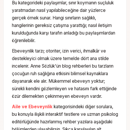
Bu kategorideki paylaşımlar, sınır koymanın suçluluk
yaratmadan nasıl yapılabileceğine dair yüzlerce
gerçek örnek sunar. Hangi sınırların sağlıklı,
hangilerinin gereksiz çatışma yarattığı; nasıl iletişim
kurulduğunda karşı tarafın anladığı bu paylaşımlardan
öğrenilebilir.
Ebeveynlik tarzı; otoriter, izin verici, ihmalkâr ve
destekleyici olmak üzere temelde dört ana stilde
incelenir. Anne Sözlük'ün blog rehberleri bu tarzların
çocuğun ruh sağlığına etkisini bilimsel kaynaklara
dayanarak ele alır. Mükemmel ebeveyn yoktur;
sürekli kendini gözlemleyen ve hatasını fark ettiğinde
özür dilemekten çekinmeyen ebeveyn vardır.
Aile ve Ebeveynlik
kategorisindeki diğer sorulara,
bu konuyla ilişkili interaktif testlere ve uzman psikolog
editörlüğünde hazırlanmış rehber yazılara aşağıdaki
bölümlerden ulaşabilirsin. Sıkça karşılaşılan alt