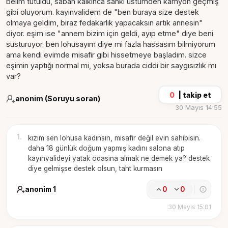
belim tutuldu, sabah kalkınca sanki üstümden kamyon geçmiş
gibi oluyorum. kayınvalidem de "ben buraya size destek
olmaya geldim, biraz fedakarlık yapacaksın artık annesin"
diyor. eşim ise "annem bizim için geldi, ayıp etme" diye beni
susturuyor. ben lohusayım diye mi fazla hassasım bilmiyorum
ama kendi evimde misafir gibi hissetmeye başladım. sizce
eşimin yaptığı normal mi, yoksa burada ciddi bir saygısızlık mı
var?
0
|
takip et
anonim (Soruyu soran)
30 Mayıs 14:55
1
.
kızım sen lohusa kadınsın, misafir değil evin sahibisin.
daha 18 günlük doğum yapmış kadını salona atıp
kayınvalideyi yatak odasına almak ne demek ya? destek
diye gelmişse destek olsun, taht kurmasın
anonim 1
0
0
30 Mayıs 15:01