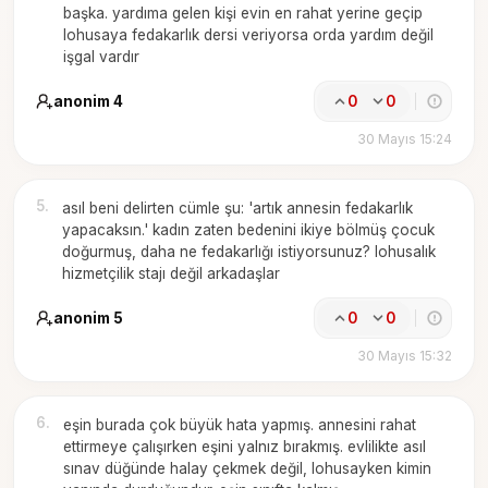
başka. yardıma gelen kişi evin en rahat yerine geçip
lohusaya fedakarlık dersi veriyorsa orda yardım değil
işgal vardır
anonim 4
0
0
30 Mayıs 15:24
5
.
asıl beni delirten cümle şu: 'artık annesin fedakarlık
yapacaksın.' kadın zaten bedenini ikiye bölmüş çocuk
doğurmuş, daha ne fedakarlığı istiyorsunuz? lohusalık
hizmetçilik stajı değil arkadaşlar
anonim 5
0
0
30 Mayıs 15:32
6
.
eşin burada çok büyük hata yapmış. annesini rahat
ettirmeye çalışırken eşini yalnız bırakmış. evlilikte asıl
sınav düğünde halay çekmek değil, lohusayken kimin