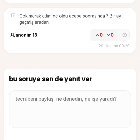
17
.
Çok merak ettim ne oldu acaba sonrasında ? Bir ay
geçmiş aradan.
anonim 13
0
0
29 Haziran 09:20
bu soruya sen de yanıt ver