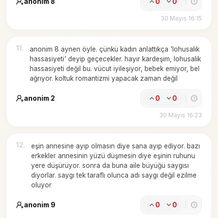
anonim 8
0
0
30 Mayıs 16:15
11
.
anonim 8 aynen öyle. çünkü kadın anlattıkça 'lohusalık
hassasiyeti' deyip geçecekler. hayır kardeşim, lohusalık
hassasiyeti değil bu. vücut iyileşiyor, bebek emiyor, bel
ağrıyor. koltuk romantizmi yapacak zaman değil
anonim 2
0
0
30 Mayıs 16:23
12
.
eşin annesine ayıp olmasın diye sana ayıp ediyor. bazı
erkekler annesinin yüzü düşmesin diye eşinin ruhunu
yere düşürüyor. sonra da buna aile büyüğü saygısı
diyorlar. saygı tek taraflı olunca adı saygı değil ezilme
oluyor
anonim 9
0
0