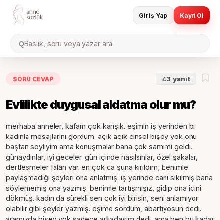
Giriş Yap
Kayıt Ol
Baslik, soru veya yazar ara
Q
SORU CEVAP
43
yanıt
Evlilikte duygusal aldatma olur mu?
merhaba anneler, kafam çok karışık. eşimin iş yerinden bi
kadınla mesajlarını gördüm. açık açık cinsel bişey yok onu
baştan söyliyim ama konuşmalar bana çok samimi geldi.
günaydınlar, iyi geceler, gün içinde nasılsınlar, özel şakalar,
dertleşmeler falan var. en çok da şuna kırıldım; benimle
paylaşmadığı şeyleri ona anlatmış. iş yerinde canı sıkılmış bana
söylememiş ona yazmış. benimle tartışmışız, gidip ona içini
dökmüş. kadın da sürekli sen çok iyi birisin, seni anlamıyor
olabilir gibi şeyler yazmış. eşime sordum, abartıyosun dedi.
aramızda bişey yok sadece arkadaşım dedi. ama ben bu kadar