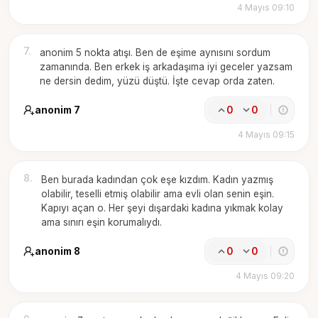
4 Mayıs 09:10
7
.
anonim 5 nokta atışı. Ben de eşime aynısını sordum
zamanında. Ben erkek iş arkadaşıma iyi geceler yazsam
ne dersin dedim, yüzü düştü. İşte cevap orda zaten.
anonim 7
0
0
4 Mayıs 09:15
8
.
Ben burada kadından çok eşe kızdım. Kadın yazmış
olabilir, teselli etmiş olabilir ama evli olan senin eşin.
Kapıyı açan o. Her şeyi dışardaki kadına yıkmak kolay
ama sınırı eşin korumalıydı.
anonim 8
0
0
4 Mayıs 09:20