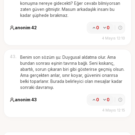
konuşma nereye gidecekti? Eğer cevabı bilmiyorsan
zaten güven gitmiştir. Masum arkadaşlık insanı bu
kadar şüphede bırakmaz.
anonim 42
0
0
4 Mayıs 12:10
43
.
Benim son sözüm şu: Duygusal aldatma olur. Ama
bundan sonrası eşinin tavrına bağlı. Seni kıskanç,
abartılı, sorun çıkaran biri gibi gösterirse geçmiş olsun.
Ama gerçekten anlar, sınır koyar, güvenini onarırsa
belki toparlanır. Burada belirleyici olan mesajlar kadar
sonraki davranışı.
anonim 43
0
0
4 Mayıs 12:15