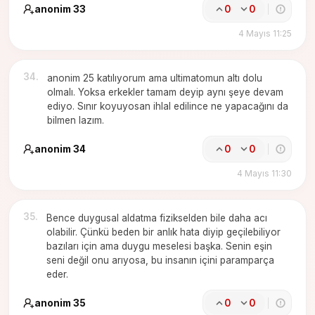
anonim 33
0
0
4 Mayıs 11:25
34
.
anonim 25 katılıyorum ama ultimatomun altı dolu
olmalı. Yoksa erkekler tamam deyip aynı şeye devam
ediyo. Sınır koyuyosan ihlal edilince ne yapacağını da
bilmen lazım.
anonim 34
0
0
4 Mayıs 11:30
35
.
Bence duygusal aldatma fizikselden bile daha acı
olabilir. Çünkü beden bir anlık hata diyip geçilebiliyor
bazıları için ama duygu meselesi başka. Senin eşin
seni değil onu arıyosa, bu insanın içini paramparça
eder.
anonim 35
0
0