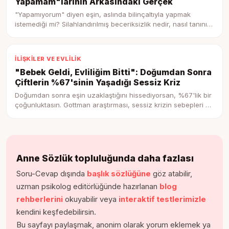
Yapamam"larının Arkasındaki Gerçek
"Yapamıyorum" diyen eşin, aslında bilinçaltıyla yapmak
istemediği mi? Silahlandırılmış beceriksizlik nedir, nasıl tanınır
ve eşle bu döngüyü kırma rehberi.
İLIŞKILER VE EVLILIK
"Bebek Geldi, Evliliğim Bitti": Doğumdan Sonra
Çiftlerin %67'sinin Yaşadığı Sessiz Kriz
Doğumdan sonra eşin uzaklaştığını hissediyorsan, %67'lik bir
çoğunluktasın. Gottman araştırması, sessiz krizin sebepleri ve
yeniden yakınlaşma adımları.
Anne Sözlük topluluğunda daha fazlası
Soru-Cevap dışında
başlık sözlüğüne
göz atabilir,
uzman psikolog editörlüğünde hazırlanan
blog
rehberlerini
okuyabilir veya
interaktif testlerimizle
kendini keşfedebilirsin.
Bu sayfayı paylaşmak, anonim olarak yorum eklemek ya