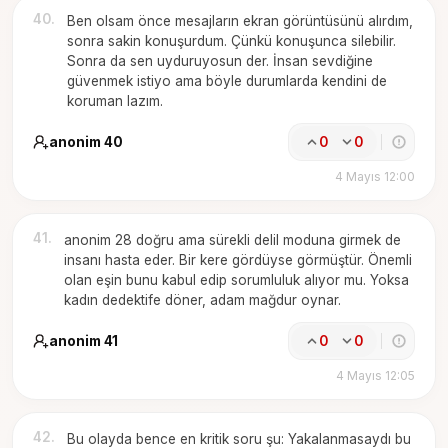
40
.
Ben olsam önce mesajların ekran görüntüsünü alırdım,
sonra sakin konuşurdum. Çünkü konuşunca silebilir.
Sonra da sen uyduruyosun der. İnsan sevdiğine
güvenmek istiyo ama böyle durumlarda kendini de
koruman lazım.
anonim 40
0
0
4 Mayıs 12:00
41
.
anonim 28 doğru ama sürekli delil moduna girmek de
insanı hasta eder. Bir kere gördüyse görmüştür. Önemli
olan eşin bunu kabul edip sorumluluk alıyor mu. Yoksa
kadın dedektife döner, adam mağdur oynar.
anonim 41
0
0
4 Mayıs 12:05
42
.
Bu olayda bence en kritik soru şu: Yakalanmasaydı bu