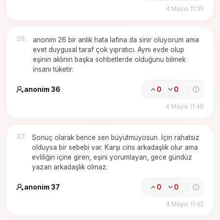
4 Mayıs 11:35
36
.
anonim 26 bir anlık hata lafına da sinir oluyorum ama
evet duygusal taraf çok yıpratıcı. Aynı evde olup
eşinin aklının başka sohbetlerde olduğunu bilmek
insanı tüketir.
anonim 36
0
0
4 Mayıs 11:40
37
.
Sonuç olarak bence sen büyütmüyosun. İçin rahatsız
olduysa bir sebebi var. Karşı cins arkadaşlık olur ama
evliliğin içine giren, eşini yorumlayan, gece gündüz
yazan arkadaşlık olmaz.
anonim 37
0
0
4 Mayıs 11:45