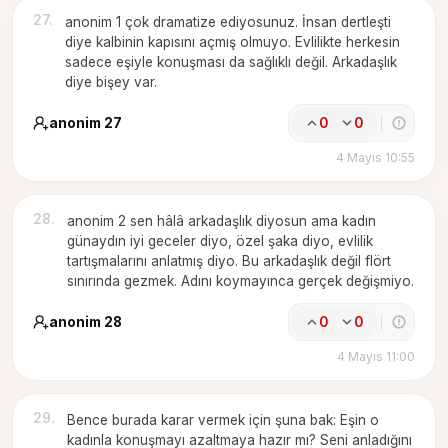
27
.
anonim 1 çok dramatize ediyosunuz. İnsan dertleşti
diye kalbinin kapısını açmış olmuyo. Evlilikte herkesin
sadece eşiyle konuşması da sağlıklı değil. Arkadaşlık
diye bişey var.
anonim 27
0
0
4 Mayıs 10:55
28
.
anonim 2 sen hâlâ arkadaşlık diyosun ama kadın
günaydın iyi geceler diyo, özel şaka diyo, evlilik
tartışmalarını anlatmış diyo. Bu arkadaşlık değil flört
sınırında gezmek. Adını koymayınca gerçek değişmiyo.
anonim 28
0
0
4 Mayıs 11:00
29
.
Bence burada karar vermek için şuna bak: Eşin o
kadınla konuşmayı azaltmaya hazır mı? Seni anladığını