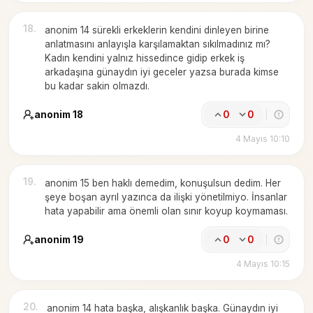
18
.
anonim 14 sürekli erkeklerin kendini dinleyen birine
anlatmasını anlayışla karşılamaktan sıkılmadınız mı?
Kadın kendini yalnız hissedince gidip erkek iş
arkadaşına günaydın iyi geceler yazsa burada kimse
bu kadar sakin olmazdı.
anonim 18
0
0
4 Mayıs 10:10
19
.
anonim 15 ben haklı demedim, konuşulsun dedim. Her
şeye boşan ayrıl yazınca da ilişki yönetilmiyo. İnsanlar
hata yapabilir ama önemli olan sınır koyup koymaması.
anonim 19
0
0
4 Mayıs 10:15
20
.
anonim 14 hata başka, alışkanlık başka. Günaydın iyi