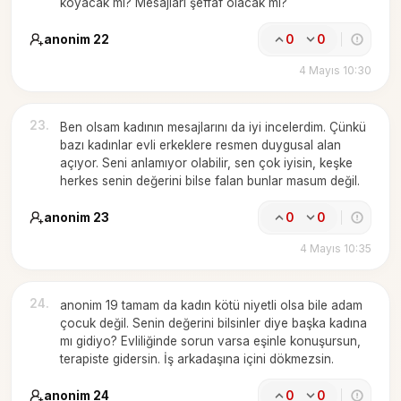
koyacak mı? Mesajları şeffaf olacak mı?
anonim 22
0
0
4 Mayıs 10:30
23
.
Ben olsam kadının mesajlarını da iyi incelerdim. Çünkü
bazı kadınlar evli erkeklere resmen duygusal alan
açıyor. Seni anlamıyor olabilir, sen çok iyisin, keşke
herkes senin değerini bilse falan bunlar masum değil.
anonim 23
0
0
4 Mayıs 10:35
24
.
anonim 19 tamam da kadın kötü niyetli olsa bile adam
çocuk değil. Senin değerini bilsinler diye başka kadına
mı gidiyo? Evliliğinde sorun varsa eşinle konuşursun,
terapiste gidersin. İş arkadaşına içini dökmezsin.
anonim 24
0
0