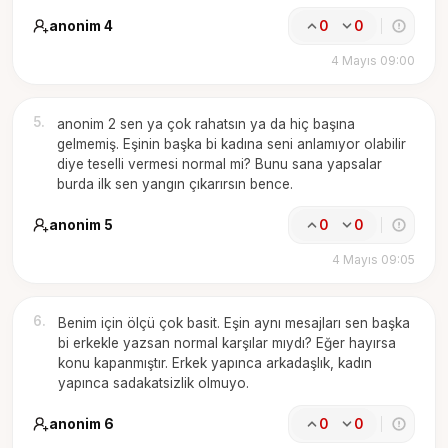
anonim 4
0
0
4 Mayıs 09:00
5
.
anonim 2 sen ya çok rahatsın ya da hiç başına
gelmemiş. Eşinin başka bi kadına seni anlamıyor olabilir
diye teselli vermesi normal mi? Bunu sana yapsalar
burda ilk sen yangın çıkarırsın bence.
anonim 5
0
0
4 Mayıs 09:05
6
.
Benim için ölçü çok basit. Eşin aynı mesajları sen başka
bi erkekle yazsan normal karşılar mıydı? Eğer hayırsa
konu kapanmıştır. Erkek yapınca arkadaşlık, kadın
yapınca sadakatsizlik olmuyo.
anonim 6
0
0