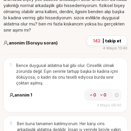
yakınlığı normal arkadaşlık gibi hissedemiyorum. fiziksel bişey
olmamış olabilir ama kalbini, derdini, ilgisini benden alıp başka
bi kadına vermiş gibi hissediyorum. sizce evlilikte duygusal
aldatma olur mu? ben mi fazla kıskancım yoksa bu gerçekten
sınır aşımı mı?
142
|
takip et
anonim (Soruyu soran)
4 Mayıs 13:40
1
.
Bence duygusal aldatma bal gibi olur. Cinsellik olmak
zorunda değil. Eşin seninle tartışıp başka bi kadına içini
döküyosa, o kadın da onu teselli ediyosa burda sınır
çoktan aşılmış.
anonim 1
0
0
4 Mayıs 08:40
2
.
Ben buna tamamen katılmıyorum. Her karşı cins
arkadaşlık aldatma değildir. İnsan iş yerinde biriyle yakın