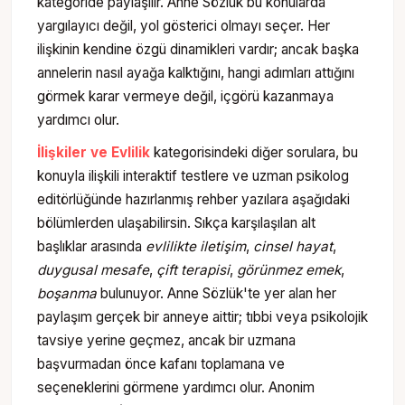
kategoride paylaşılır. Anne Sözlük bu konularda
yargılayıcı değil, yol gösterici olmayı seçer. Her
ilişkinin kendine özgü dinamikleri vardır; ancak başka
annelerin nasıl ayağa kalktığını, hangi adımları attığını
görmek karar vermeye değil, içgörü kazanmaya
yardımcı olur.
İlişkiler ve Evlilik
kategorisindeki diğer sorulara, bu
konuyla ilişkili interaktif testlere ve uzman psikolog
editörlüğünde hazırlanmış rehber yazılara aşağıdaki
bölümlerden ulaşabilirsin. Sıkça karşılaşılan alt
başlıklar arasında
evlilikte iletişim
,
cinsel hayat
,
duygusal mesafe
,
çift terapisi
,
görünmez emek
,
boşanma
bulunuyor. Anne Sözlük'te yer alan her
paylaşım gerçek bir anneye aittir; tıbbi veya psikolojik
tavsiye yerine geçmez, ancak bir uzmana
başvurmadan önce kafanı toplamana ve
seçeneklerini görmene yardımcı olur. Anonim