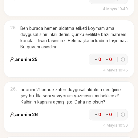
4 Mayıs 10:40
25
.
Ben burada hemen aldatma etiketi koymam ama
duygusal sınır ihlali derim. Çünkü evlilikte bazı mahrem
konular dışarı taşınmaz. Hele başka bi kadına taşınmaz.
Bu güveni aşındırır.
anonim 25
0
0
4 Mayıs 10:45
26
.
anonim 21 bence zaten duygusal aldatma dediğimiz
şey bu. İlla seni seviyorum yazmasını mı beklicez?
Kalbinin kapısını açmış işte. Daha ne olsun?
anonim 26
0
0
4 Mayıs 10:50