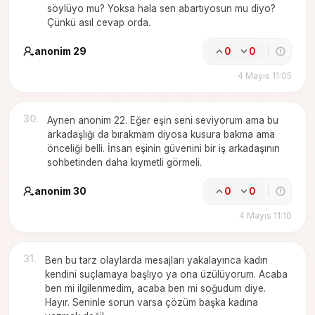
söylüyo mu? Yoksa hala sen abartıyosun mu diyo?
Çünkü asıl cevap orda.
anonim 29
0
0
4 Mayıs 11:05
30
.
Aynen anonim 22. Eğer eşin seni seviyorum ama bu
arkadaşlığı da bırakmam diyosa kusura bakma ama
önceliği belli. İnsan eşinin güvenini bir iş arkadaşının
sohbetinden daha kıymetli görmeli.
anonim 30
0
0
4 Mayıs 11:10
31
.
Ben bu tarz olaylarda mesajları yakalayınca kadın
kendini suçlamaya başlıyo ya ona üzülüyorum. Acaba
ben mi ilgilenmedim, acaba ben mi soğudum diye.
Hayır. Seninle sorun varsa çözüm başka kadına