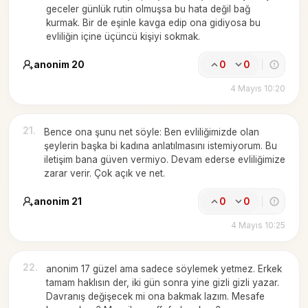
geceler günlük rutin olmuşsa bu hata değil bağ
kurmak. Bir de eşinle kavga edip ona gidiyosa bu
evliliğin içine üçüncü kişiyi sokmak.
anonim 20
0
0
4 Mayıs 10:20
21
.
Bence ona şunu net söyle: Ben evliliğimizde olan
şeylerin başka bi kadına anlatılmasını istemiyorum. Bu
iletişim bana güven vermiyo. Devam ederse evliliğimize
zarar verir. Çok açık ve net.
anonim 21
0
0
4 Mayıs 10:25
22
.
anonim 17 güzel ama sadece söylemek yetmez. Erkek
tamam haklısın der, iki gün sonra yine gizli gizli yazar.
Davranış değişecek mi ona bakmak lazım. Mesafe