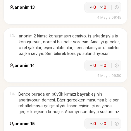
anonim 13
0
0
4 Mayıs 09:45
14
.
anonim 2 kimse konuşmasın demiyo. İş arkadaşıyla iş
konuşursun, normal hal hatır sorarsın. Ama iyi geceler,
özel şakalar, eşini anlatmalar, seni anlamıyor olabilirler
başka seviye. Sen bilerek konuyu sulandırıyosun.
anonim 14
0
0
4 Mayıs 09:50
15
.
Bence burada en büyük kırmızı bayrak eşinin
abartıyosun demesi. Eğer gerçekten masumsa bile seni
rahatlatmaya çalışmalıydı. İnsan eşinin içi acıyınca
geçer karşısına konuşur. Abartıyosun deyip susturmaz.
anonim 15
0
0