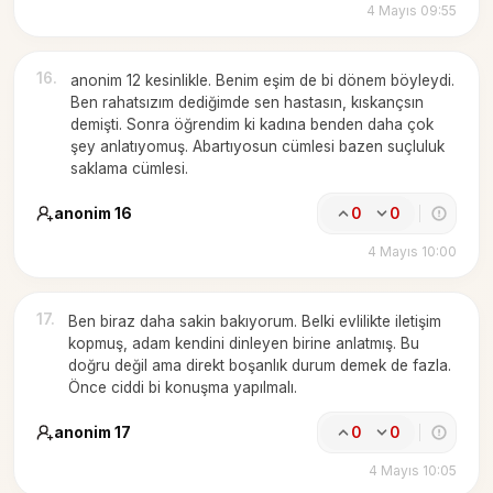
4 Mayıs 09:55
16
.
anonim 12 kesinlikle. Benim eşim de bi dönem böyleydi.
Ben rahatsızım dediğimde sen hastasın, kıskançsın
demişti. Sonra öğrendim ki kadına benden daha çok
şey anlatıyomuş. Abartıyosun cümlesi bazen suçluluk
saklama cümlesi.
anonim 16
0
0
4 Mayıs 10:00
17
.
Ben biraz daha sakin bakıyorum. Belki evlilikte iletişim
kopmuş, adam kendini dinleyen birine anlatmış. Bu
doğru değil ama direkt boşanlık durum demek de fazla.
Önce ciddi bi konuşma yapılmalı.
anonim 17
0
0
4 Mayıs 10:05