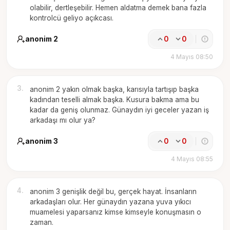
olabilir, dertleşebilir. Hemen aldatma demek bana fazla
kontrolcü geliyo açıkcası.
anonim 2
0
0
4 Mayıs 08:50
3
.
anonim 2 yakın olmak başka, karısıyla tartışıp başka
kadından teselli almak başka. Kusura bakma ama bu
kadar da geniş olunmaz. Günaydın iyi geceler yazan iş
arkadaşı mı olur ya?
anonim 3
0
0
4 Mayıs 08:55
4
.
anonim 3 genişlik değil bu, gerçek hayat. İnsanların
arkadaşları olur. Her günaydın yazana yuva yıkıcı
muamelesi yaparsanız kimse kimseyle konuşmasın o
zaman.