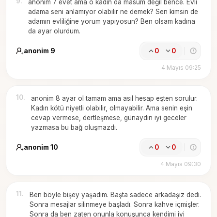
9
.
anonim 7 evet ama o kadın da masum değil bence. Evli
adama seni anlamıyor olabilir ne demek? Sen kimsin de
adamın evliliğine yorum yapıyosun? Ben olsam kadına
da ayar olurdum.
anonim 9
0
0
4 Mayıs 09:25
10
.
anonim 8 ayar ol tamam ama asıl hesap eşten sorulur.
Kadın kötü niyetli olabilir, olmayabilir. Ama senin eşin
cevap vermese, dertleşmese, günaydın iyi geceler
yazmasa bu bağ oluşmazdı.
anonim 10
0
0
4 Mayıs 09:30
11
.
Ben böyle bişey yaşadım. Başta sadece arkadaşız dedi.
Sonra mesajlar silinmeye başladı. Sonra kahve içmişler.
Sonra da ben zaten onunla konuşunca kendimi iyi