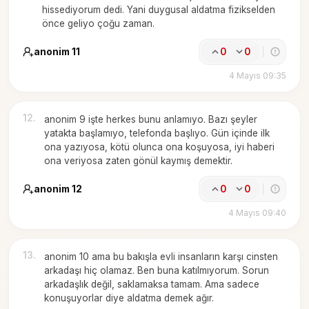
hissediyorum dedi. Yani duygusal aldatma fizikselden
önce geliyo çoğu zaman.
anonim 11
0
0
4 Mayıs 09:35
12
.
anonim 9 işte herkes bunu anlamıyo. Bazı şeyler
yatakta başlamıyo, telefonda başlıyo. Gün içinde ilk
ona yazıyosa, kötü olunca ona koşuyosa, iyi haberi
ona veriyosa zaten gönül kaymış demektir.
anonim 12
0
0
4 Mayıs 09:40
13
.
anonim 10 ama bu bakışla evli insanların karşı cinsten
arkadaşı hiç olamaz. Ben buna katılmıyorum. Sorun
arkadaşlık değil, saklamaksa tamam. Ama sadece
konuşuyorlar diye aldatma demek ağır.