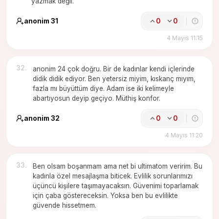
yazmak değil.
anonim 31
0
0
4 Mayıs 11:15
32
.
anonim 24 çok doğru. Bir de kadınlar kendi içlerinde
didik didik ediyor. Ben yetersiz miyim, kıskanç mıyım,
fazla mı büyüttüm diye. Adam ise iki kelimeyle
abartıyosun deyip geçiyo. Müthiş konfor.
anonim 32
0
0
4 Mayıs 11:20
33
.
Ben olsam boşanmam ama net bi ultimatom veririm. Bu
kadınla özel mesajlaşma biticek. Evlilik sorunlarımızı
üçüncü kişilere taşımayacaksın. Güvenimi toparlamak
için çaba göstereceksin. Yoksa ben bu evlilikte
güvende hissetmem.