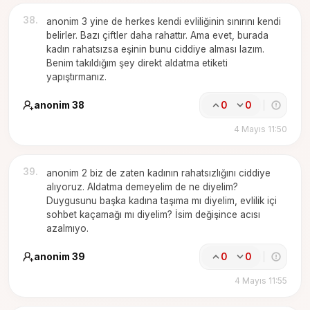
38
.
anonim 3 yine de herkes kendi evliliğinin sınırını kendi
belirler. Bazı çiftler daha rahattır. Ama evet, burada
kadın rahatsızsa eşinin bunu ciddiye alması lazım.
Benim takıldığım şey direkt aldatma etiketi
yapıştırmanız.
anonim 38
0
0
4 Mayıs 11:50
39
.
anonim 2 biz de zaten kadının rahatsızlığını ciddiye
alıyoruz. Aldatma demeyelim de ne diyelim?
Duygusunu başka kadına taşıma mı diyelim, evlilik içi
sohbet kaçamağı mı diyelim? İsim değişince acısı
azalmıyo.
anonim 39
0
0
4 Mayıs 11:55