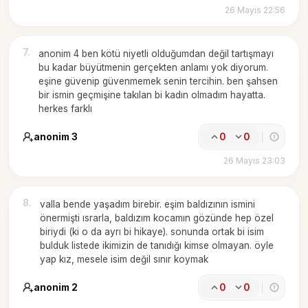
26 Mayıs 22:56
7
.
anonim 4 ben kötü niyetli olduğumdan değil tartışmayı
bu kadar büyütmenin gerçekten anlamı yok diyorum.
eşine güvenip güvenmemek senin tercihin. ben şahsen
bir ismin geçmişine takılan bi kadın olmadım hayatta.
herkes farklı
anonim 3
0
0
26 Mayıs 23:03
8
.
valla bende yaşadım birebir. eşim baldızının ismini
önermişti ısrarla, baldızım kocamın gözünde hep özel
biriydi (ki o da ayrı bi hikaye). sonunda ortak bi isim
bulduk listede ikimizin de tanıdığı kimse olmayan. öyle
yap kız, mesele isim değil sınır koymak
anonim 2
0
0