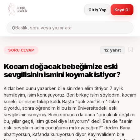
Giriş Yap
Kayıt Ol
Baslik, soru veya yazar ara
Q
SORU CEVAP
12
yanıt
Kocam doğacak bebeğimize eski
sevgilisinin ismini koymak istiyor?
Kızlar ben bunu yazarken bile sinirden elim titriyor. 7 aylık
hamileyim, isim konuşuyoruz. Ben birkaç isim söyledim, kocam
sürekli bir isme takılıp kaldı. Başta "çok zarif isim" falan
diyordu, sonra öğrendim ki bu isim üniversitedeki eski
sevgilisinin ismiymiş. Bunu sorunca da bana "çocukluk değil mi
bu, yıllar geçti, isim güzel diye istiyorum" dedi. Ben de "senin
eski sevgilinin adını çocuğuma mı koyacağım?" dedim. Bana
abartıyorsun, kafanda kuruyorsun diyor. Kayınvalidem bile