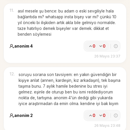
11
.
asıl mesele şu bence: bu adam o eski sevgiliyle hala
bağlantıda mı? whatsapp insta bişey var mı? çünkü 10
yıl önceki bi ilişkiden artık akla bile gelmiyo normalde.
taze hatırlıyo demek bişeyler var demek. dikkat et
benden söylemesi
anonim 4
0
0
26 Mayıs 23:37
12
.
soruyu sorana son tavsiyem: en yakın güvendiğin bir
kişiye anlat (annen, kardeşin, kız arkadaşın), tek başına
taşıma bunu. 7 aylık hamile bedenine bu stres iyi
gelmez. eşinle de oturup ben bu ismi reddediyorum
nokta de, tartışma. anonim 4'ün dediği gibi yukarda
iyice araştırmadan da emin olma. kendine iyi bak kıyım
anonim 2
0
0
26 Mayıs 23:48