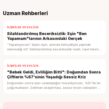
Uzman Rehberleri
İLIŞKILER VE EVLILIK
Silahlandırılmış Beceriksizlik: Eşin "Ben
Yapamam"larının Arkasındaki Gerçek
"Yapamıyorum" diyen eşin, aslında bilinçaltıyla yapmak
istemediği mi? Silahlandırılmış beceriksizlik nedir, nasıl tanınır
ve eşle bu döngüyü kırma rehberi.
İLIŞKILER VE EVLILIK
"Bebek Geldi, Evliliğim Bitti": Doğumdan Sonra
Çiftlerin %67'sinin Yaşadığı Sessiz Kriz
Doğumdan sonra eşin uzaklaştığını hissediyorsan, %67'lik bir
çoğunluktasın. Gottman araştırması, sessiz krizin sebepleri ve
yeniden yakınlaşma adımları.