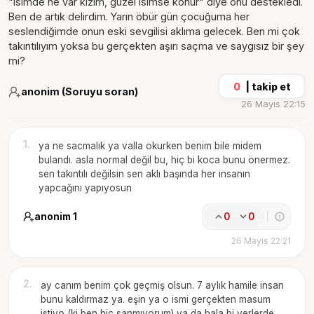
"isimde ne var kızım, güzel isimse konur" diye onu destekledi.
Ben de artık delirdim. Yarın öbür gün çocuğuma her
seslendiğimde onun eski sevgilisi aklıma gelecek. Ben mi çok
takıntılıyım yoksa bu gerçekten aşırı saçma ve saygısız bir şey
mi?
0
|
takip et
anonim (Soruyu soran)
26 Mayıs 22:15
1
.
ya ne sacmalık ya valla okurken benim bile midem
bulandı. asla normal değil bu, hiç bi koca bunu önermez.
sen takıntılı değilsin sen aklı başında her insanın
yapcağını yapıyosun
anonim 1
0
0
26 Mayıs 22:21
2
.
ay canım benim çok geçmiş olsun. 7 aylık hamile insan
bunu kaldırmaz ya. eşin ya o ismi gerçekten masum
istiyo (ki ben hiç sanmıyorum) ya da hala bi yerlerde