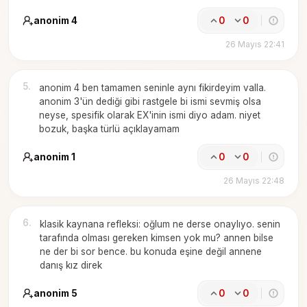
anonim 4
0
0
26 Mayıs 22:41
5
.
anonim 4 ben tamamen seninle aynı fikirdeyim valla.
anonim 3'ün dediği gibi rastgele bi ismi sevmiş olsa
neyse, spesifik olarak EX'inin ismi diyo adam. niyet
bozuk, başka türlü açıklayamam
anonim 1
0
0
26 Mayıs 22:48
6
.
klasik kaynana refleksi: oğlum ne derse onaylıyo. senin
tarafında olması gereken kimsen yok mu? annen bilse
ne der bi sor bence. bu konuda eşine değil annene
danış kız direk
anonim 5
0
0