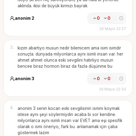
aklında. ikisi de büyük kırmızı bayrak
anonim 2
0
0
26 Mayıs 22:27
3
.
kızım abartıyo musun nedir bilemicem ama isim isimdir
sonuçta. dünyada milyonlarca aynı isimli insan var. her
ahmet ahmet olunca eski sevgilini hatırlıyo musun
bencee biraz hormon biraz da fazla düşünme bu
anonim 3
0
0
26 Mayıs 22:34
4
.
anonim 3 senin kocan eski sevgilisinin ismini koymak
istese aynı şeyi söylermiydin acaba bi sor kendine.
milyonlarca aynı isimli insan var EVET ama eşi spesifik
olarak o ismi öneriyo, fark bu. anlamamak için çaba
göstermek lazım