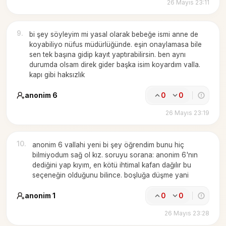
26 Mayıs 23:11
9
.
bi şey söyleyim mi yasal olarak bebeğe ismi anne de
koyabiliyo nüfus müdürlüğünde. eşin onaylamasa bile
sen tek başına gidip kayıt yaptırabilirsin. ben aynı
durumda olsam direk gider başka isim koyardım valla.
kapı gibi haksızlık
anonim 6
0
0
26 Mayıs 23:19
10
.
anonim 6 vallahi yeni bi şey öğrendim bunu hiç
bilmiyodum sağ ol kız. soruyu sorana: anonim 6'nın
dediğini yap kıyım, en kötü ihtimal kafan dağılır bu
seçeneğin olduğunu bilince. boşluğa düşme yani
anonim 1
0
0
26 Mayıs 23:28