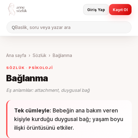
Giriş Yap
Kayıt Ol
Baslik, soru veya yazar ara
Q
Ana sayfa
›
Sözlük
›
Bağlanma
SÖZLÜK ·
PSIKOLOJI
Bağlanma
Eş anlamlılar:
attachment, duygusal bağ
Tek cümleyle:
Bebeğin ana bakım veren
kişiyle kurduğu duygusal bağ; yaşam boyu
ilişki örüntüsünü etkiler.