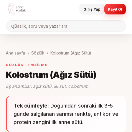
Giriş Yap
Kayıt Ol
Baslik, soru veya yazar ara
Q
Ana sayfa
›
Sözlük
›
Kolostrum (Ağız Sütü)
SÖZLÜK ·
EMZIRME
Kolostrum (Ağız Sütü)
Eş anlamlılar:
ağız sütü, ilk süt, colostrum
Tek cümleyle:
Doğumdan sonraki ilk 3-5
günde salgılanan sarımsı renkte, antikor ve
protein zengini ilk anne sütü.