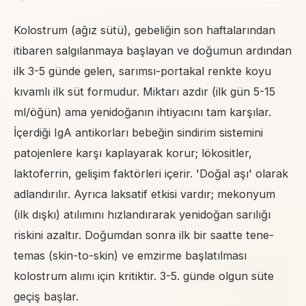
Kolostrum (ağız sütü), gebeliğin son haftalarından
itibaren salgılanmaya başlayan ve doğumun ardından
ilk 3-5 günde gelen, sarımsı-portakal renkte koyu
kıvamlı ilk süt formudur. Miktarı azdır (ilk gün 5-15
ml/öğün) ama yenidoğanın ihtiyacını tam karşılar.
İçerdiği IgA antikorları bebeğin sindirim sistemini
patojenlere karşı kaplayarak korur; lökositler,
laktoferrin, gelişim faktörleri içerir. 'Doğal aşı' olarak
adlandırılır. Ayrıca laksatif etkisi vardır; mekonyum
(ilk dışkı) atılımını hızlandırarak yenidoğan sarılığı
riskini azaltır. Doğumdan sonra ilk bir saatte tene-
temas (skin-to-skin) ve emzirme başlatılması
kolostrum alımı için kritiktir. 3-5. günde olgun süte
geçiş başlar.