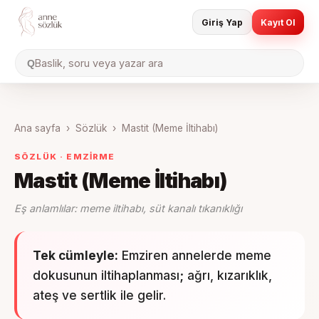
Giriş Yap
Kayıt Ol
Baslik, soru veya yazar ara
Q
Ana sayfa
›
Sözlük
›
Mastit (Meme İltihabı)
SÖZLÜK ·
EMZIRME
Mastit (Meme İltihabı)
Eş anlamlılar:
meme iltihabı, süt kanalı tıkanıklığı
Tek cümleyle:
Emziren annelerde meme
dokusunun iltihaplanması; ağrı, kızarıklık,
ateş ve sertlik ile gelir.