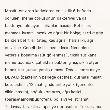
Mastit, emziren kadınlarda en sık ilk 6 haftada
görülen, meme dokusunun bakteriyel ya da
bakteriyel olmayan iltihaplanmasıdır. Belirtileri:
memede kırmızı, sıcak ve ağrılı bir bölge; sertlik; grip
benzeri belirtiler (ateş, kas ağrısı, halsizlik); ağrılı
emzirme. Genellikle bir memededir. Nedenleri:
yetersiz boşalma (süt göllenmesi), tıkalı süt kanalı,
meme ucundaki çatlaktan bakteri girişi, sıkı sutyen,
bebek tutuşunun yanlış olması. Tedavi: emzirmeye
DEVAM (bakterinin bebeğe geçmez, durması mastiti
kötüleştirir), 12 saat içinde antibiyotik (genellikle
dikloksasilin), soğuk kompres, ağrı kesici
(parasetamol/ibuprofen), bol sıvı ve istirahat.
Tedavisiz bırakılırsa apseye dönüşebilir. Tekrarlama