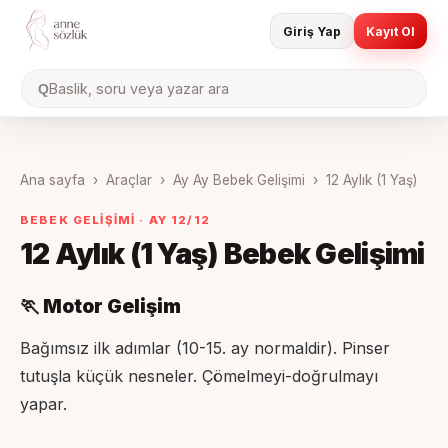
Giriş Yap
Kayıt Ol
Baslik, soru veya yazar ara
Q
Ana sayfa
›
Araçlar
›
Ay Ay Bebek Gelişimi
›
12 Aylık (1 Yaş)
BEBEK GELİŞİMİ · AY
12
/12
12 Aylık (1 Yaş)
Bebek Gelişimi
🏃 Motor Gelişim
Bağımsız ilk adımlar (10-15. ay normaldir). Pinser
tutuşla küçük nesneler. Çömelmeyi-doğrulmayı
yapar.