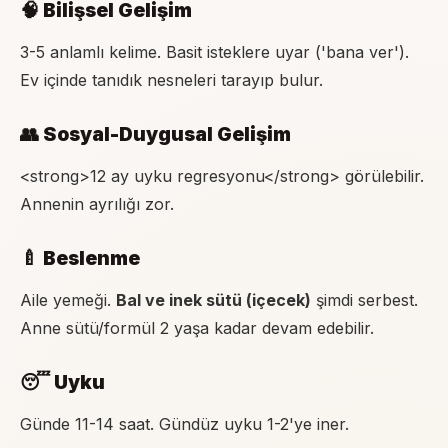
🧠 Bilişsel Gelişim
3-5 anlamlı kelime. Basit isteklere uyar ('bana ver').
Ev içinde tanıdık nesneleri tarayıp bulur.
👥 Sosyal-Duygusal Gelişim
<strong>12 ay uyku regresyonu</strong> görülebilir.
Annenin ayrılığı zor.
🍼 Beslenme
Aile yemeği.
Bal ve inek sütü (içecek)
şimdi serbest.
Anne sütü/formül 2 yaşa kadar devam edebilir.
😴 Uyku
Günde 11-14 saat. Gündüz uyku 1-2'ye iner.