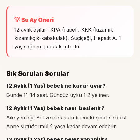
💡 Bu Ay Öneri
12 aylık aşıları: KPA (rapel), KKK (kızamık-
kızamıkçık-kabakulak), Suçiçeği, Hepatit A. 1
yaş sağlam çocuk kontrolü.
Sık Sorulan Sorular
12 Aylık (1 Yaş) bebek ne kadar uyur?
Günde 11-14 saat. Gündüz uyku 1-2'ye iner.
12 Aylık (1 Yaş) bebek nasıl beslenir?
Aile yemeği. Bal ve inek sütü (içecek) şimdi serbest.
Anne sütü/formül 2 yaşa kadar devam edebilir.
12 Aylık (1 Yaş) bebek neler yapabilir?