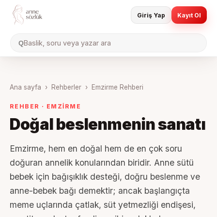
Giriş Yap
Kayıt Ol
Baslik, soru veya yazar ara
Q
Ana sayfa
›
Rehberler
›
Emzirme Rehberi
REHBER · EMZİRME
Doğal beslenmenin sanatı
Emzirme, hem en doğal hem de en çok soru
doğuran annelik konularından biridir. Anne sütü
bebek için bağışıklık desteği, doğru beslenme ve
anne-bebek bağı demektir; ancak başlangıçta
meme uçlarında çatlak, süt yetmezliği endişesi,