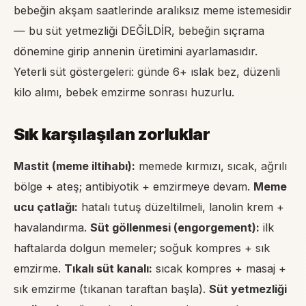
bebeğin akşam saatlerinde aralıksız meme istemesidir
— bu süt yetmezliği DEĞİLDİR, bebeğin sıçrama
dönemine girip annenin üretimini ayarlamasıdır.
Yeterli süt göstergeleri: günde 6+ ıslak bez, düzenli
kilo alımı, bebek emzirme sonrası huzurlu.
Sık karşılaşılan zorluklar
Mastit (meme iltihabı)
:
memede kırmızı, sıcak, ağrılı
bölge + ateş; antibiyotik + emzirmeye devam.
Meme
ucu çatlağı:
hatalı tutuş düzeltilmeli, lanolin krem +
havalandırma.
Süt göllenmesi (engorgement):
ilk
haftalarda dolgun memeler; soğuk kompres + sık
emzirme.
Tıkalı süt kanalı:
sıcak kompres + masaj +
sık emzirme (tıkanan taraftan başla).
Süt yetmezliği