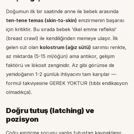
Doğumun ilk bir saatinde anne ile bebek arasında
ten-tene temas (skin-to-skin)
emzirmenin başarısı
için kritiktir. Bu sırada bebek 'ilkel emme refleksi'
(breast crawl) ile kendiliğinden memeye ulaşır. İlk
gelen süt olan
kolostrum (ağız sütü)
sarımsı renkte,
az miktarda (5-15 ml/öğün) ama antikor, gelişim
faktörü ve lökosit zenginidir. Az gibi görünse de
yenidoğanın 1-2 günlük ihtiyacını tam karşılar —
formül takviyesine GEREK YOKTUR (tıbbi endikasyon
olmadıkça).
Doğru tutuş (latching) ve
pozisyon
Çoğu emzirme sorunu yanlış tutuştan kaynaklanır.