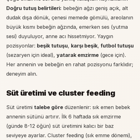
Doğru tutuş belirtileri:
bebeğin ağzı geniş açık, alt
dudak dışa dönük, çenesi memede gömülü, areolanın
büyük kısmı bebeğin ağzında, emerken ses (yutma
sesi) duyuluyor, anne acı hissetmiyor. Yaygın
pozisyonlar:
beşik tutuşu
,
karşı beşik
,
futbol tutuşu
(sezaryen için ideal),
yatarak emzirme
(gece için).
Her annenin ve bebeğin en rahat pozisyonu farklıdır;
deneyim alın.
Süt üretimi ve cluster feeding
Süt üretimi
talebe göre
düzenlenir: sık emen bebek
annenin sütünü artırır. İlk 6 haftada sık emzirme
(günde 8-12 öğün) süt üretimini kalıcı bir baz
seviyeye ayarlar.
Cluster feeding
(sık emme dönemi),