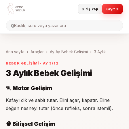
Giriş Yap
Kayıt Ol
Baslik, soru veya yazar ara
Q
Ana sayfa
›
Araçlar
›
Ay Ay Bebek Gelişimi
›
3 Aylık
BEBEK GELİŞİMİ · AY
3
/12
3 Aylık
Bebek Gelişimi
🏃 Motor Gelişim
Kafayı dik ve sabit tutar. Elini açar, kapatır. Eline
değen nesneyi tutar (önce refleks, sonra istemli).
🧠 Bilişsel Gelişim