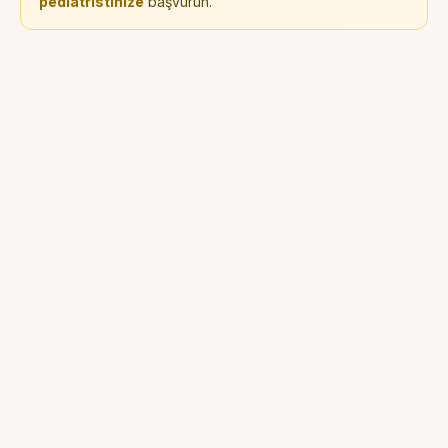
pediatristinize
başvurun.