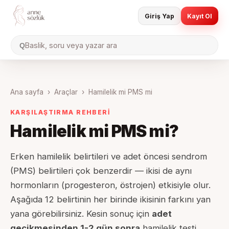
Giriş Yap
Kayıt Ol
Baslik, soru veya yazar ara
Q
Ana sayfa
›
Araçlar
›
Hamilelik mi PMS mi
KARŞILAŞTIRMA REHBERİ
Hamilelik mi PMS mi?
Erken hamilelik belirtileri ve adet öncesi sendrom
(PMS) belirtileri çok benzerdir — ikisi de aynı
hormonların (progesteron, östrojen) etkisiyle olur.
Aşağıda 12 belirtinin her birinde ikisinin farkını yan
yana görebilirsiniz. Kesin sonuç için
adet
gecikmesinden 1-2 gün sonra
hamilelik testi