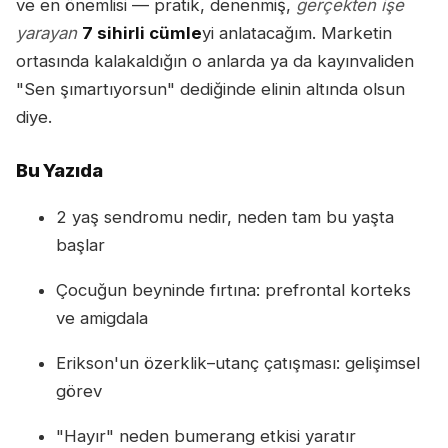
ve en önemlisi — pratik, denenmiş,
gerçekten işe
yarayan
7 sihirli cümle
yi anlatacağım. Marketin
ortasında kalakaldığın o anlarda ya da kayınvaliden
"Sen şımartıyorsun" dediğinde elinin altında olsun
diye.
Bu Yazıda
2 yaş sendromu nedir, neden tam bu yaşta
başlar
Çocuğun beyninde fırtına: prefrontal korteks
ve amigdala
Erikson'un özerklik–utanç çatışması: gelişimsel
görev
"Hayır" neden bumerang etkisi yaratır