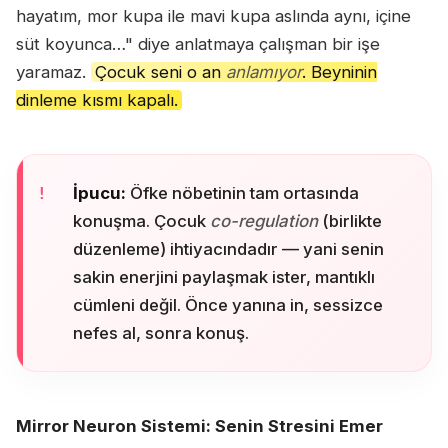
hayatım, mor kupa ile mavi kupa aslında aynı, içine
süt koyunca…" diye anlatmaya çalışman bir işe
yaramaz.
Çocuk seni o an
anlamıyor
. Beyninin
dinleme kısmı kapalı.
İpucu:
Öfke nöbetinin tam ortasında
konuşma. Çocuk
co-regulation
(birlikte
düzenleme) ihtiyacındadır — yani senin
sakin enerjini paylaşmak ister, mantıklı
cümleni değil. Önce yanına in, sessizce
nefes al, sonra konuş.
Mirror Neuron Sistemi: Senin Stresini Emer