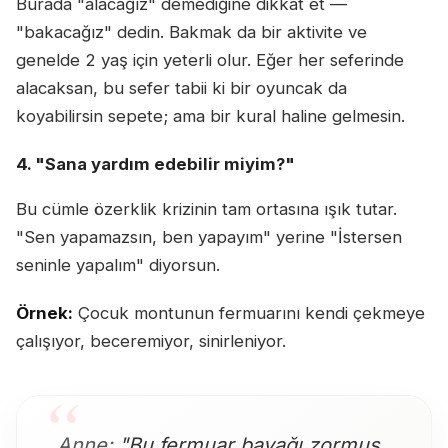
Burada "alacağız" demediğine dikkat et —
"bakacağız" dedin. Bakmak da bir aktivite ve
genelde 2 yaş için yeterli olur. Eğer her seferinde
alacaksan, bu sefer tabii ki bir oyuncak da
koyabilirsin sepete; ama bir kural haline gelmesin.
4. "Sana yardım edebilir miyim?"
Bu cümle özerklik krizinin tam ortasına ışık tutar.
"Sen yapamazsın, ben yapayım" yerine "İstersen
seninle yapalım" diyorsun.
Örnek:
Çocuk montunun fermuarını kendi çekmeye
çalışıyor, beceremiyor, sinirleniyor.
Anne:
"Bu fermuar bayağı zormuş.