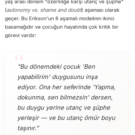
yaş arası dönem "özerkliğe karşı utanç ve şüphe"
(
autonomy vs. shame and doubt
) aşaması olarak
geçer. Bu Erikson'un 8 aşamalı modelinin ikinci
basamağıdır ve çocuğun hayatında çok kritik bir
görevi vardır:
"Bu dönemdeki çocuk 'Ben
yapabilirim' duygusunu inşa
ediyor. Ona her seferinde 'Yapma,
dokunma, sen bilmezsin' dersen,
bu duygu yerine utanç ve şüphe
yerleşir — ve bu utanç ömür boyu
taşınır."