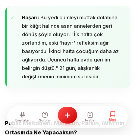
Başarı:
Bu yedi cümleyi mutfak dolabına
bir kâğıt halinde asan annelerden geri
dönüş şöyle oluyor: "İlk hafta çok
zorlandım, eski 'hayır' refleksim ağır
basıyordu. İkinci hafta çocuğum daha az
ağlıyordu. Üçüncü hafta evde gerilim
belirgin düştü." 21 gün, alışkanlık
değiştirmenin minimum süresidir.
Blog
Başlıklar
Sorular
Testler
Public Meltdown: Marketin, Parkın, AVM'nin
Ortasında Ne Yapacaksın?