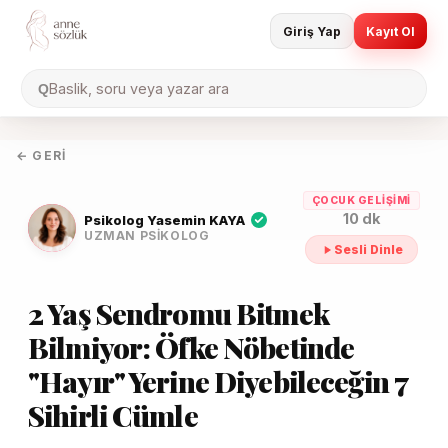
Giriş Yap
Kayıt Ol
Baslik, soru veya yazar ara
Q
← GERI
ÇOCUK GELIŞIMI
10 dk
Psikolog Yasemin KAYA
UZMAN PSIKOLOG
Sesli Dinle
2 Yaş Sendromu Bitmek
Bilmiyor: Öfke Nöbetinde
"Hayır" Yerine Diyebileceğin 7
Sihirli Cümle